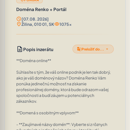
Doména Renko + Portál
schedule
[07.08. 2026]
location_on
visibility
Žilina, 010 01, SK
1075x
description
g_translate
arrow_drop_down
Popis inzerátu
Preložiť do...
**Doména online**

Súhlasíte s tým, že váš online podnik je len tak dobrý, 
ako je váš doménový názov? Doména Renko Vám 
ponúka jedinečnú možnosť na získanie 
profesionálnej domény, ktorá bude odrazom vašej 
spoločnosti a budí záujem u potenciálnych 
zákazníkov.

**Domená s osobitným vplyvom**

- **Zaujímavé názvy domén**: Vyberte si z rôznych 