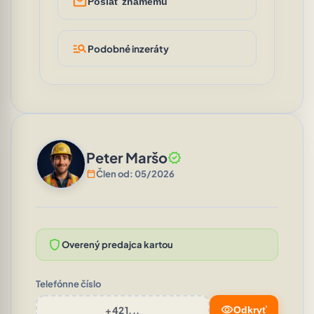
mail_outline
Poslať známemu
manage_search
Podobné inzeráty
Peter Maršo
verified
calendar_today
Člen od: 05/2026
shield
Overený predajca kartou
Telefónne číslo
visibility
+421...
Odkryť