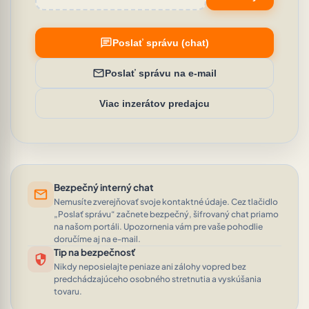
chat
Poslať správu (chat)
mail
Poslať správu na e-mail
Viac inzerátov predajcu
Bezpečný interný chat
mail
Nemusíte zverejňovať svoje kontaktné údaje. Cez tlačidlo
„Poslať správu“ začnete bezpečný, šifrovaný chat priamo
na našom portáli. Upozornenia vám pre vaše pohodlie
doručíme aj na e-mail.
Tip na bezpečnosť
security
Nikdy neposielajte peniaze ani zálohy vopred bez
predchádzajúceho osobného stretnutia a vyskúšania
tovaru.