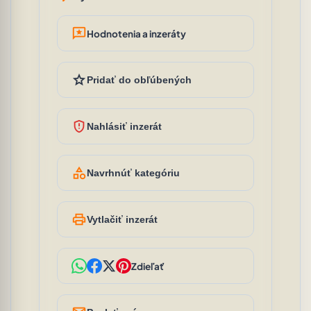
reviews
Hodnotenia a inzeráty
star
Pridať do obľúbených
gpp_maybe
Nahlásiť inzerát
category
Navrhnúť kategóriu
print
Vytlačiť inzerát
Zdieľať