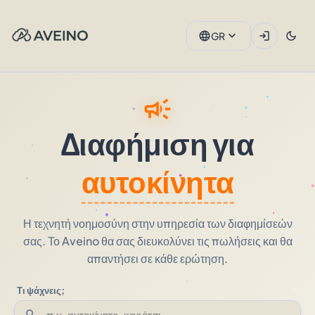
expand_more
language
login
dark_mode
GR
campaign
Διαφήμιση για
αυτοκίνητα
Η τεχνητή νοημοσύνη στην υπηρεσία των διαφημίσεών
σας. Το Aveino θα σας διευκολύνει τις πωλήσεις και θα
απαντήσει σε κάθε ερώτηση.
Τι ψάχνεις;
search