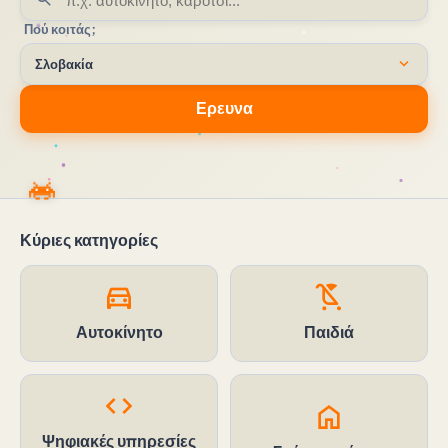
Πού κοιτάς;
expand_more
Σλοβακία
Ερευνα
Κύριες κατηγορίες
directions_car
child_friendly
Αυτοκίνητο
Παιδιά
code
home
Ψηφιακές υπηρεσίες