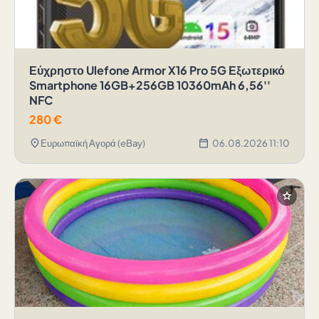
Εύχρηστο Ulefone Armor X16 Pro 5G Εξωτερικό
Smartphone 16GB+256GB 10360mAh 6,56''
NFC
280
€
location_on
calendar_today
Ευρωπαϊκή Αγορά (eBay)
06.08.2026 11:10
star