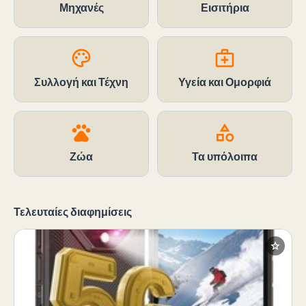
Μηχανές
Εισιτήρια
palette
medical_services
Συλλογή και Τέχνη
Υγεία και Ομορφιά
pets
category
Ζώα
Τα υπόλοιπα
Τελευταίες διαφημίσεις
star