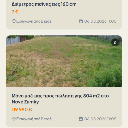
Διάμετρος πισίνας έως 160 cm
7
€
location_on
calendar_today
Εισαγωγή από Bazoš
06.08.2026 11:05
star
Μόνο μαζί μας προς πώληση γης 804 m2 στο
Nové Zamky
119 990
€
location_on
calendar_today
Εισαγωγή από Bazoš
06.08.2026 11:05