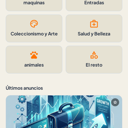
maquinas
Entradas
palette
medical_services
Coleccionismo y Arte
Salud y Belleza
pets
category
animales
El resto
Últimos anuncios
star