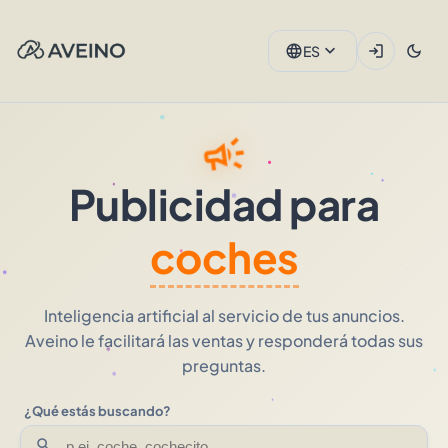
expand_more
language
login
dark_mode
ES
campaign
Publicidad para
coches
Inteligencia artificial al servicio de tus anuncios.
Aveino le facilitará las ventas y responderá todas sus
preguntas.
¿Qué estás buscando?
search