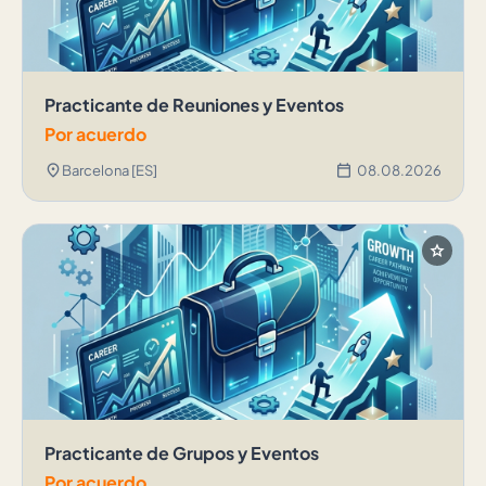
Practicante de Reuniones y Eventos
Por acuerdo
location_on
calendar_today
Barcelona [ES]
08.08.2026
star
Practicante de Grupos y Eventos
Por acuerdo