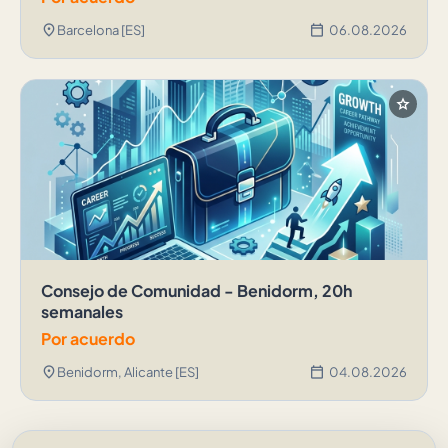
location_on
calendar_today
Barcelona [ES]
06.08.2026
star
Consejo de Comunidad - Benidorm, 20h
semanales
Por acuerdo
location_on
calendar_today
Benidorm, Alicante [ES]
04.08.2026