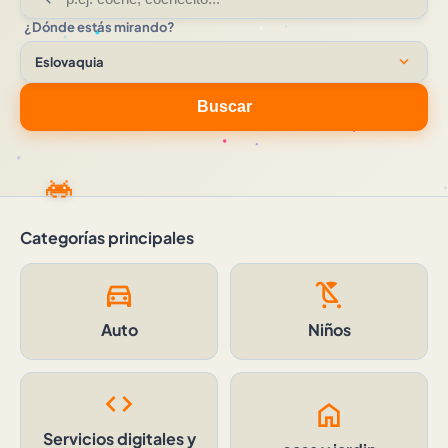
¿Dónde estás mirando?
expand_more
Eslovaquia
Buscar
Categorías principales
directions_car
child_friendly
Auto
Niños
code
home
Servicios digitales y