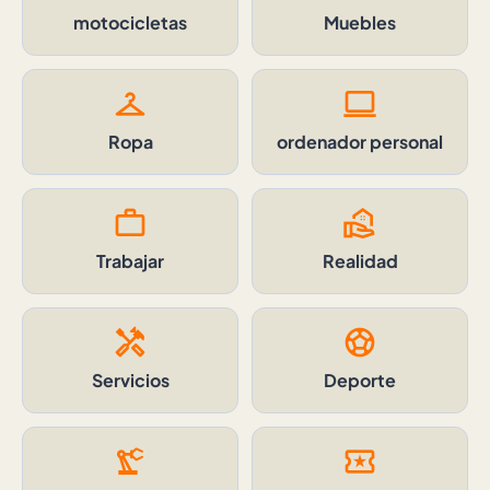
motocicletas
Muebles
checkroom
computer
Ropa
ordenador personal
work
real_estate_agent
Trabajar
Realidad
handyman
sports_soccer
Servicios
Deporte
precision_manufacturing
local_activity