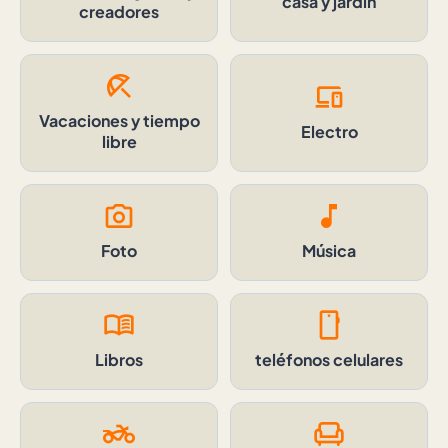
casa y jardin
creadores
beach_access
devices
Vacaciones y tiempo
Electro
libre
photo_camera
music_note
Foto
Música
menu_book
smartphone
Libros
teléfonos celulares
two_wheeler
chair