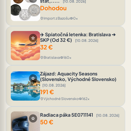
štát,.....
[10.08. 2026]
Dohodou
Import z Bazošu
0x
location_on
visibility
✈️ Spiatočná letenka: Bratislava ➔
star
SKP (Od 32 €)
[10.08. 2026]
32
€
Bratislava
160x
location_on
visibility
Zájazd: Aquacity Seasons
star
(Slovensko, Východné Slovensko)
[10.08. 2026]
191
€
Východné Slovensko
162x
location_on
visibility
Radiaca páka 5E0711141
[10.08. 2026]
star
50
€