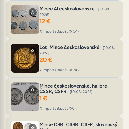
Mince Al československé
[10.08.
star
2026]
12
€
Import z Bazošu
154x
location_on
visibility
Lot. Mince československé
[10.08.
star
2026]
20
€
Import z Bazošu
174x
location_on
visibility
Mince československé, haliere,
star
ČSSR, ČSFR
[10.08. 2026]
1
€
Import z Bazošu
0x
location_on
visibility
Mince ČSR, ČSSR, ČSFR, slovenský
star