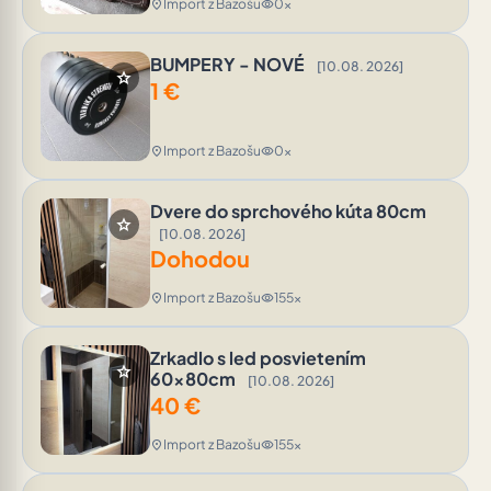
Import z Bazošu
0x
location_on
visibility
BUMPERY - NOVÉ
[10.08. 2026]
star
1
€
Import z Bazošu
0x
location_on
visibility
Dvere do sprchového kúta 80cm
star
[10.08. 2026]
Dohodou
Import z Bazošu
155x
location_on
visibility
Zrkadlo s led posvietením
star
60x80cm
[10.08. 2026]
40
€
Import z Bazošu
155x
location_on
visibility