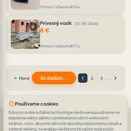
Import z Bazošu
176x
location_on
visibility
Prívesný vozík
[10.08. 2026]
star
8
€
Import z Bazošu
173x
location_on
visibility
arrow_drop_up
chevron_right
Hore
30 ďalších...
1
2
3
...
cookie
Používame cookies
Súbory cookie a ďalšie technológie sledovania používame na
Pomoc a podpora
•
Otázky
•
Hodnotenia
•
Opýtajte sa AI
•
zlepšenie vášho zážitku z prehliadania našich webových
Podmienky používania
•
Ochrana osobných údajov
•
stránok, na to, aby sme vám zobrazovali prispôsobený obsah a
RSS Feed
cielené reklamy, na analýzu návštevnosti našich webových