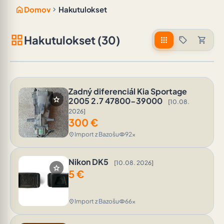
home
chevron_right
Domov
Hakutulokset
grid_view
Hakutulokset (30)
apps
sell
shopping_cart
Zadný diferenciál Kia Sportage
star
2005 2.7 47800-39000
[10.08.
2026]
300
€
Import z Bazošu
92x
location_on
visibility
Nikon DK5
[10.08. 2026]
star
5
€
Import z Bazošu
66x
location_on
visibility