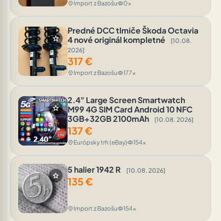
Import z Bazošu
0x
location_on
visibility
Predné DCC tlmiče Škoda Octavia
star
4 nové originál kompletné
[10.08.
2026]
317
€
Import z Bazošu
177x
location_on
visibility
2.4" Large Screen Smartwatch
star
M99 4G SIM Card Android 10 NFC
3GB+32GB 2100mAh
[10.08. 2026]
137
€
Európsky trh (eBay)
154x
location_on
visibility
5 halier 1942 R
[10.08. 2026]
star
135
€
Import z Bazošu
154x
location_on
visibility