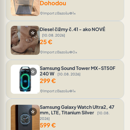
Dohodou
Import z Bazošu
1x
location_on
visibility
Diesel čižmy č.41 - ako NOVÉ
star
[10.08. 2026]
25
€
Import z Bazošu
0x
location_on
visibility
Samsung Sound Tower MX-ST50F
star
240 W
[10.08. 2026]
299
€
Import z Bazošu
1x
location_on
visibility
Samsung Galaxy Watch Ultra2, 47
star
mm, LTE, Titanium Silver
[10.08.
2026]
599
€