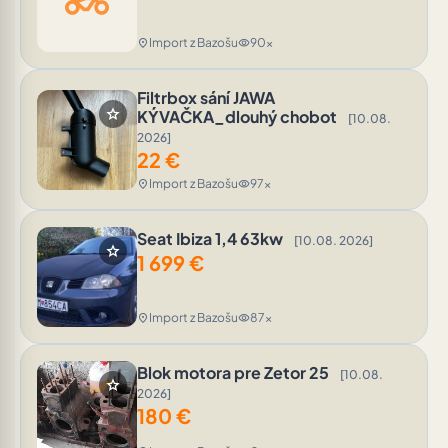
two_wheeler
Import z Bazošu
90x
location_on
visibility
Filtrbox sání JAWA
star
KÝVAČKA_dlouhý chobot
[10.08.
2026]
22
€
Import z Bazošu
97x
location_on
visibility
Seat Ibiza 1,4 63kw
[10.08. 2026]
star
1 699
€
Import z Bazošu
87x
location_on
visibility
Blok motora pre Zetor 25
[10.08.
star
2026]
180
€