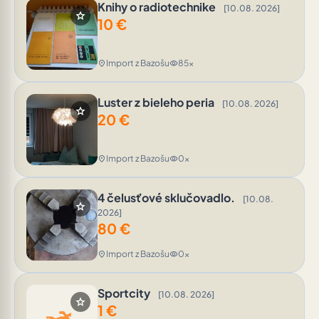
Knihy o radiotechnike
[10.08. 2026]
star
10
€
Import z Bazošu
85x
location_on
visibility
Luster z bieleho peria
[10.08. 2026]
star
20
€
Import z Bazošu
0x
location_on
visibility
4 čelusťové sklučovadlo.
[10.08.
star
2026]
80
€
Import z Bazošu
0x
location_on
visibility
Sportcity
[10.08. 2026]
star
1
€