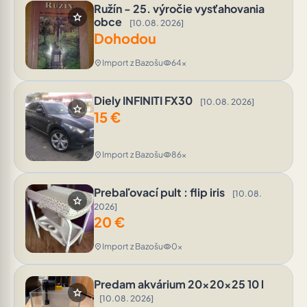
Ružín - 25. výročie vysťahovania
star
obce
[10.08. 2026]
Dohodou
Import z Bazošu
64x
location_on
visibility
Diely INFINITI FX30
[10.08. 2026]
star
15
€
Import z Bazošu
86x
location_on
visibility
Prebaľovací pult : flip iris
[10.08.
star
2026]
20
€
Import z Bazošu
0x
location_on
visibility
Predam akvárium 20x20x25 10 l
star
[10.08. 2026]