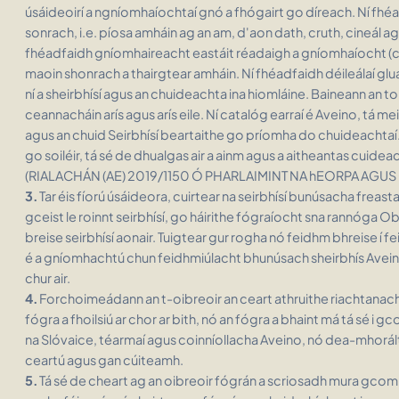
úsáideoirí a ngníomhaíochtaí gnó a fhógairt go díreach. Ní fhéad
sonrach, i.e. píosa amháin ag an am, d'aon dath, cruth, cineál a
fhéadfaidh gníomhaireacht eastáit réadaigh a gníomhaíocht (cea
maoin shonrach a thairgtear amháin. Ní fhéadfaidh déileálaí glu
ní a sheirbhísí agus an chuideachta ina hiomláine. Baineann an to
ceannacháin arís agus arís eile. Ní catalóg earraí é Aveino, tá m
agus an chuid Seirbhísí beartaithe go príomha do chuideachtaí.
go soiléir, tá sé de dhualgas air a ainm agus a aitheantas cuide
(RIALACHÁN (AE) 2019/1150 Ó PHARLAIMINT NA hEORPA AGU
3.
Tar éis fíorú úsáideora, cuirtear na seirbhísí bunúsacha freastalaí g
gceist le roinnt seirbhísí, go háirithe fógraíocht sna rannóga 
breise seirbhísí aonair. Tuigtear gur rogha nó feidhm bhreise í f
é a gníomhachtú chun feidhmiúlacht bhunúsach sheirbhís Aveino
chur air.
4.
Forchoimeádann an t-oibreoir an ceart athruithe riachtanac
fógra a fhoilsiú ar chor ar bith, nó an fógra a bhaint má tá sé i g
na Slóvaice, téarmaí agus coinníollacha Aveino, nó dea-mhorálta
ceartú agus gan cúiteamh.
5.
Tá sé de cheart ag an oibreoir fógrán a scriosadh mura gcomhl