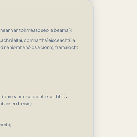
ineann an toirmeasc seo le bearnaí):
cach réaltaí, comharthaí eisceachtúla
ad na híomhá nó os a cionn), frámaíocht
(baineann eisceacht le seirbhísí a
int anseo freisin);
eamh);