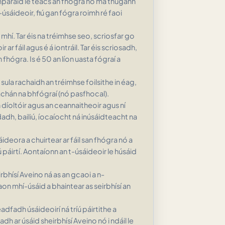
mparáid le téacs an fhógra nó má thugann
-úsáideoir, fiú gan fógra roimh ré faoi
 mhí. Tar éis na tréimhse seo, scriosfar go
 ar fáil agus é á iontráil. Tar éis scriosadh,
fhógra. Is é 50 an líon uasta fógraí a
 sula rachaidh an tréimhse foilsithe in éag,
rachán na bhfógraí (nó pasfhocal).
 díoltóir agus an ceannaitheoir agus ní
adh, bailiú, íocaíocht ná inúsáidteacht na
ideora a chuirtear ar fáil san fhógra nó a
páirtí. Aontaíonn an t-úsáideoir le húsáid
rbhísí Aveino ná as an gcaoi a n-
 aon mhí-úsáid a bhaintear as seirbhísí an
adfadh úsáideoirí ná tríú páirtithe a
ar úsáid sheirbhísí Aveino nó i ndáil le