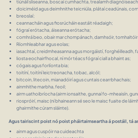
tiúnáil sliseanna, boscaí cumhachta, trealamh diagnóiseacha, 
doiciméid agus deimhnithe teicniúla, plátaí ceadúnais, com
breoslaí;
ceannacháin agus fiosrúcháin eastáit réadaigh;
fógraí erótacha, áiseanna erótacha;
comhrá beo, obair mar chompánach, damhsóir, tomhaltóir a
Ríomhleabhar agus eolas;
iasachtaí, creidmheasanna agus morgáistí, forghéilleadh, f
liosta eochairfhocal, ní mór téacs fógraí ciall a bhaint as;
cógais agus forlíonta bia;
toitíní, toitíní leictreonacha, tobac, alcól;
bitcoin, litecoin, mianadóirí agus cuntais cearrbhachais;
ainmhithe marbha, feoil;
airm uathoibríocha (airm ionsaithe, gunnaí fo-mheaisín, gunna
riospróirí, maisc (ní bhaineann sé seo le maisc fuaite de láim
ghairmithe cúram sláinte).
Agus tairiscint poist nó poist pháirtaimseartha á postáil, tá a
ainm agus cuspóir na cuideachta