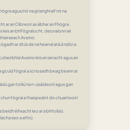
fhógra agus/nó na grianghraif nó na
.
ht ar an Oibreoir as ábhar an Fhógra.
is leis an bhFógraíocht, deonaíonn sé
 thairseach Aveino.
tógadh ar dtús de na hearraí atá á ndíol a
sheirbhísí Aveino leis an iarracht agus an
a gcuid fógraí a scriosadh beag beann ar
ádú gan toiliú na n-úsáideoirí agus gan
 chun fógraí a thaispeáint do chuairteoirí
beidh éifeacht leo ar a bhfoilsiú.
lacha seo a athrú.