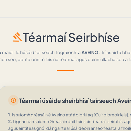
gavel
Téarmaí Seirbhíse
a maidir le húsáid tairseach fógraíochta
AVEINO
. Trí úsáid a bha
ach seo, aontaíonn tú leis na téarmaí agus coinníollacha seo a 
Téarmaí úsáide sheirbhísí tairseach Avei
info
1.
Is suíomh gréasáin é Aveino atá á oibriú ag [Cuir oibreoir leis]
2.
Ligeann an suíomh Gréasáin duit tairiscintí earraí, seirbhísí 
agus eintiteas gnó, dá ngairtear úsáideoirí anseo feasta, a fhoi