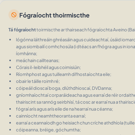
Fógraíocht thoirmiscthe
block
Tá fógraíocht
toirmiscthe ar thairseach fógraíochta Aveino
(Ba
lógónna láithreáin ghréasáin agus cuideachtaí, úsáid iomar
agus siombailí comhchosúla (i dtéacs an fhógra agus in ion
íomhánna;
meáchain caillteanas;
Córais il-leibhéil agus coimisiúin;
Ríomhphost agus tuilleamh dífhostaíochta eile;
obair le táille roimh ré;
cóipeáil dioscaí boga, dlúthdhioscaí, DVDanna;
gníomhaíochtaí corparáideacha agus earraí de réir ordaithe 
thairiscint sa rannóg seirbhísí, tá cosc ​​​​ar earraí nua a thairisc
fógraí arís agus arís eile de na hearraí nua céanna;
cainníocht neamhtheoranta earraí;
earraí a ceannaíodh go heisiach chun críche athdhíola (tuill
cóipeanna, bréige, góchumtha;