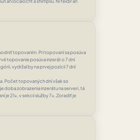
un an íocaíocht a shimpliú. Ní féidir an
ýhodniť topovaním. Pri topovaní sa posúva
Prvé topovanie posúva inzerát o 7 dní
ii, vydržal by na prvej pozícii 7 dní
a. Počet topovaných dní však so
 doba zobrazenia inzerátu na serveri, tá
je 21x, v sekcii služby 7x. Zoradiť je