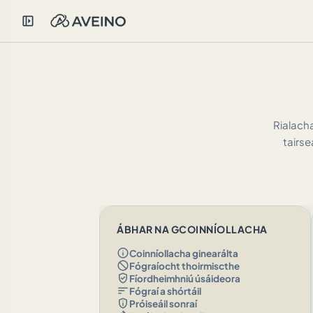
left_panel_open
Rialach
tairse
ÁBHAR NA GCOINNÍOLLACHA
info
Coinníollacha ginearálta
block
Fógraíocht thoirmiscthe
verified_user
Fíordheimhniú úsáideora
sort
Fógraí a shórtáil
privacy_tip
Próiseáil sonraí