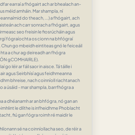
far earraí a fhógairt ach ar bhealach an-
gus méid amháin. Mar shampla, ní
nnaímid do theach, ...) a fhógairt, ach
aisteán ach carr sonrach a fhógairt, agus
irmeasc seo freisin le fiosrúcháin agus
eirgí fógraíochta os cionn na bhfógraí
 Chun go mbeidh eintiteas gnó le feiceáil
achta a chur ag deireadh an fhógra
S ÓN gCOMHAIRLE).
o léir ar fáil saor in aisce. Tá táille i
Obair agus Seirbhísí agus feidhmeanna
eidhm bhreise, nach coinníoll riachtanach
 a úsáid - mar shampla, barrfhógra a
ha a dhéanamh ar an bhfógra, nó gan an
coimhlint le dlíthe is infheidhme Phoblacht
cht, fiú gan fógra roimh ré maidir le
íonann sé na coinníollacha seo, de réir a