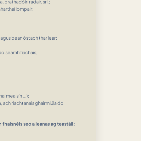
brathadóirí radair, srl.;
harthaí iompair;
gus bean óstach thar lear;
aoiseamh fiachais;
í meaisín ...);
h, ach riachtanais ghairmiúla do
n fhaisnéis seo a leanas ag teastáil: