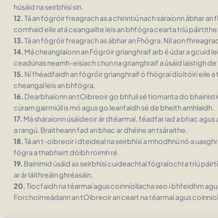
húsáid na seirbhísí sin.
12.
Tá an fógróir freagrach as a chinntiú nach sáraíonn ábhar an 
comhaid eile atá ceangailte leis an bhfógra cearta tríú páirtithe
13.
Tá an fógróir freagrach as ábhar an Fhógra. Níl aon fhreagrac
14.
Má cheanglaíonn an Fógróir grianghraif arb é údar a gcuid le
ceadúnas neamh-eisiach chun na grianghraif a úsáid laistigh de
15.
Ní fhéadfaidh an fógróir grianghraif ó fhógraí díoltóirí eile a 
cheangal leis an bhfógra.
16.
Dearbhaíonn an tOibreoir go bhfuil sé tiomanta do bhainistiú 
cúram gairmiúil is mó agus go leanfaidh sé de bheith amhlaidh.
17.
Má sháraíonn úsáideoir ár dtéarmaí, féadfar iad a bhac agus 
a rangú. Braitheann fad an bhac ar dhéine an tsáraithe.
18.
Tá an t-oibreoir i dteideal na seirbhísí a mhodhnú nó a uasghr
fógra a thabhairt dóibh roimh ré.
19.
Bainimid úsáid as seirbhísí cuideachtaí fógraíochta tríú páirtí
ar ár láithreáin ghréasáin.
20.
Tiocfaidh na téarmaí agus coinníollacha seo i bhfeidhm agus 
Forchoimeádann an tOibreoir an ceart na téarmaí agus coinníol