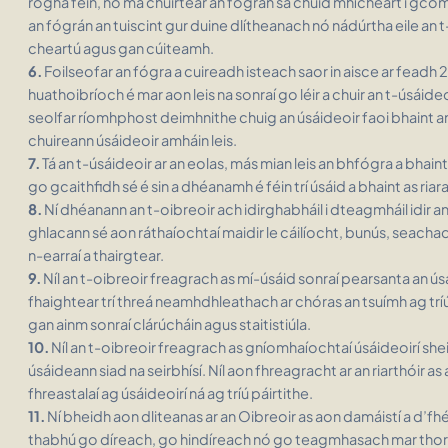
rogha féin, nó má chuirtear an fógrán sa chuid mhícheart i gco
an fógrán an tuiscint gur duine dlítheanach nó nádúrtha eile an t
cheartú agus gan cúiteamh.
6.
Foilseofar an fógra a cuireadh isteach saor in aisce ar feadh 2
huathoibríoch é mar aon leis na sonraí go léir a chuir an t-úsáideoir
seolfar ríomhphost deimhnithe chuig an úsáideoir faoi bhaint an 
chuireann úsáideoir amháin leis.
7.
Tá an t-úsáideoir ar an eolas, más mian leis an bhfógra a bhaint
go gcaithfidh sé é sin a dhéanamh é féin trí úsáid a bhaint as ria
8.
Ní dhéanann an t-oibreoir ach idirghabháil i dteagmháil idir an
ghlacann sé aon ráthaíochtaí maidir le cáilíocht, bunús, seachad
n-earraí a thairgtear.
9.
Níl an t-oibreoir freagrach as mí-úsáid sonraí pearsanta an úsá
fhaightear trí threá neamhdhleathach ar chóras an tsuímh ag tríú 
gan ainm sonraí clárúcháin agus staitistiúla.
10.
Níl an t-oibreoir freagrach as gníomhaíochtaí úsáideoirí shei
úsáideann siad na seirbhísí. Níl aon fhreagracht ar an riarthóir as
fhreastalaí ag úsáideoirí ná ag tríú páirtithe.
11.
Ní bheidh aon dliteanas ar an Oibreoir as aon damáistí a d’fhé
thabhú go díreach, go hindíreach nó go teagmhasach mar thoradh 