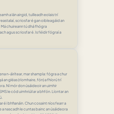
eamh a lán airgid, tuilleadh eolais trí
eastalaí, scriosfar é gan oibleagáid an
r. Má chuireann tú dhá fhógra
 agus scriosfar é. Is féidir fógraí a
na n-áirítear, mar shampla: fógra a chur
á an gléas (ríomhaire, fón) a fhíorú trí
ra. Ní mór don úsáideoir an uimhir
MS le cód uimhriúil ar a bhfón. Líontar an
ú.
r é i bhfianáin. Chun cosaint níos fearr a
e a nascadh le cuntas bainc an úsáideora