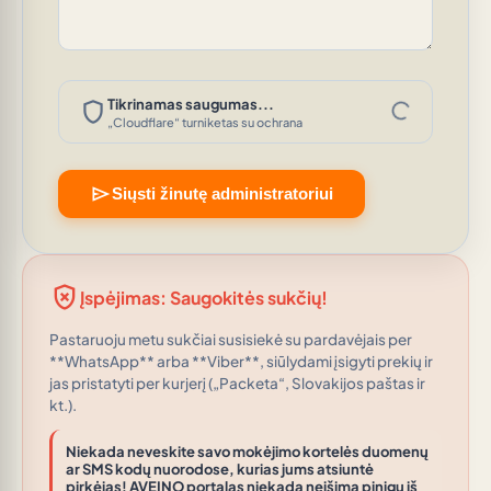
progress_activity
shield
Tikrinamas saugumas...
„Cloudflare“ turniketas su ochrana
send
Siųsti žinutę administratoriui
gpp_bad
Įspėjimas: Saugokitės sukčių!
Pastaruoju metu sukčiai susisiekė su pardavėjais per
**WhatsApp** arba **Viber**, siūlydami įsigyti prekių ir
jas pristatyti per kurjerį („Packeta“, Slovakijos paštas ir
kt.).
Niekada neveskite savo mokėjimo kortelės duomenų
ar SMS kodų nuorodose, kurias jums atsiuntė
pirkėjas! AVEINO portalas niekada neišima pinigų iš