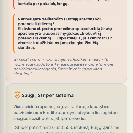
kortelių per pokalbių langą.
Nerimaujate dėl šlamšto siuntėjų ar erzinančių
potencialių klientų?
Kiekvieno el. pašto pranešimo apie pokalbių žinutę
apačioje yra raudonas mygtukas
„Blokuoti šį
potencialų klientą“
. Jį spustelėjus, jis akimirksniu ir
visam laikui užblokuos jums daugiau žinučių
siuntimą.
Jei susiduriate su tokiu atveju, nedelsdami praneškite
mums apie naudotoją, kairėje pusėje esančioje formoje
pasirinkdami kategoriją „Pranešti apie apgaulingą
skelbimą“.
verified_user
Saugi „Stripe“ sistema
Visos teisinės operacijos (pvz., vartotojo tapatybės
patvirtinimas ar kredito papildymas) vyksta tiesiogiai per
saugius ir užšifruotus „Stripe“ serverius.
„Stripe“ patvirtinimas (už 0,50 € mokestį, kurį grąžinsime