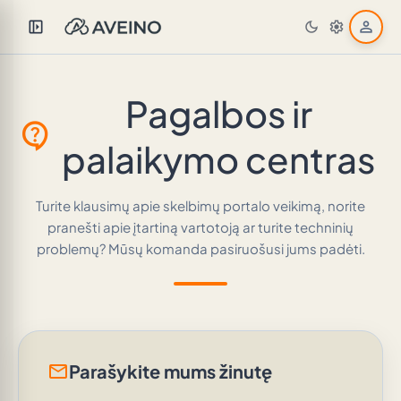
left_panel_open
person
dark_mode
settings
Pagalbos ir
contact_support
palaikymo centras
Turite klausimų apie skelbimų portalo veikimą, norite
pranešti apie įtartiną vartotoją ar turite techninių
problemų? Mūsų komanda pasiruošusi jums padėti.
mail
Parašykite mums žinutę