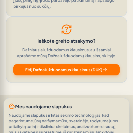
į jūsų piniginę) įrodo pardavėjo patikimumą ir apsaugo
pirkėjus nuo sukčių.
question_exchange
Ieškote greito atsakymo?
Dažniausiai užduodamus klausimus jau išsamiai
aprašėme mūsų Dažnai užduodamų klausimų skiltyje.
arrow_forward
Eiti į Dažnai užduodamus klausimus (DUK)
Pagalba ir palaikymas
•
Klausimai
•
Įvertinimai
•
cookie
Mes naudojame slapukus
Paklauskite AI
•
Naudojimo sąlygos
•
Asmens duomenų apsauga
•
RSS kanalas
Naudojame slapukus ir kitas sekimo technologijas, kad
pagerintume jūsų naršymą mūsų svetainėje, rodytume jums
© 2026
|
Išmanioji reklama, pagrįsta AI
|
AVEINO
auto_awesome
pritaikytą turinį ir tikslinius skelbimus, analizuotume srautą į
1.8.2
19 766 skelbimai
•
1 879 125 ekranas
mūsų svetainę ir suprastume, iš kur ateina mūsų lankytojai.