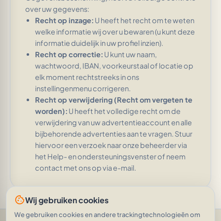
over uw gegevens:
Recht op inzage:
U heeft het recht om te weten
welke informatie wij over u bewaren (u kunt deze
informatie duidelijk in uw profiel inzien).
Recht op correctie:
U kunt uw naam,
wachtwoord, IBAN, voorkeurstaal of locatie op
elk moment rechtstreeks in ons
instellingenmenu corrigeren.
Recht op verwijdering (Recht om vergeten te
worden):
U heeft het volledige recht om de
verwijdering van uw advertentieaccount en alle
bijbehorende advertenties aan te vragen. Stuur
hiervoor een verzoek naar onze beheerder via
het Help- en ondersteuningsvenster of neem
contact met ons op via e-mail.
cookie
Wij gebruiken cookies
We gebruiken cookies en andere trackingtechnologieën om