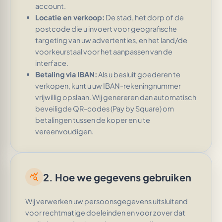
account.
Locatie en verkoop:
De stad, het dorp of de
postcode die u invoert voor geografische
targeting van uw advertenties, en het land/de
voorkeurstaal voor het aanpassen van de
interface.
Betaling via IBAN:
Als u besluit goederen te
verkopen, kunt u uw IBAN-rekeningnummer
vrijwillig opslaan. Wij genereren dan automatisch
beveiligde QR-codes (Pay by Square) om
betalingen tussen de koper en u te
vereenvoudigen.
2. Hoe we gegevens gebruiken
query_stats
Wij verwerken uw persoonsgegevens uitsluitend
voor rechtmatige doeleinden en voor zover dat