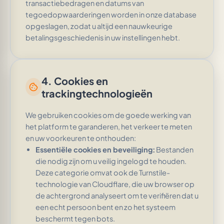
transactiebedragen en datums van
tegoedopwaarderingen worden in onze database
opgeslagen, zodat u altijd een nauwkeurige
betalingsgeschiedenis in uw instellingen hebt.
4. Cookies en
cookie
trackingtechnologieën
We gebruiken cookies om de goede werking van
het platform te garanderen, het verkeer te meten
en uw voorkeuren te onthouden:
Essentiële cookies en beveiliging:
Bestanden
die nodig zijn om u veilig ingelogd te houden.
Deze categorie omvat ook de Turnstile-
technologie van Cloudflare, die uw browser op
de achtergrond analyseert om te verifiëren dat u
een echt persoon bent en zo het systeem
beschermt tegen bots.