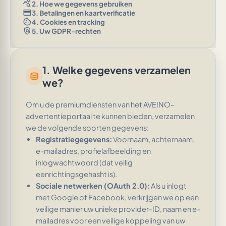
query_stats
2. Hoe we gegevens gebruiken
credit_card
3. Betalingen en kaartverificatie
cookie
4. Cookies en tracking
policy
5. Uw GDPR-rechten
1. Welke gegevens verzamelen
database
we?
Om u de premiumdiensten van het AVEINO-
advertentieportaal te kunnen bieden, verzamelen
we de volgende soorten gegevens:
Registratiegegevens:
Voornaam, achternaam,
e-mailadres, profielafbeelding en
inlogwachtwoord (dat veilig
eenrichtingsgehasht is).
Sociale netwerken (OAuth 2.0):
Als u inlogt
met Google of Facebook, verkrijgen we op een
veilige manier uw unieke provider-ID, naam en e-
mailadres voor een veilige koppeling van uw