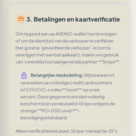
3. Betalingen en kaartverificatie
credit_card
Om tegoed aan uw AVEINO-wallet toe te voegen
of om de identiteit van de verkoper te verifiëren
(het groene 'geverifieerde verkoper'-icoon te
verkrijgen met een betaalkaart), maken we gebruik
van 's werelds toonaangevende partner **Stripe**.
lock
Belangrijke mededeling:
Wij bewaren of
verwerken uw volledige creditcardnummers
of CVV/CVC-codes **nooit** op onze
servers. Deze gegevens worden volledig
beschermd en versleuteld in Stripe volgens de
strenge **PCI-DSS Level 1**-
beveiligingsstandaard.
Alleen verificatiestatussen, Stripe-transactie-ID's,