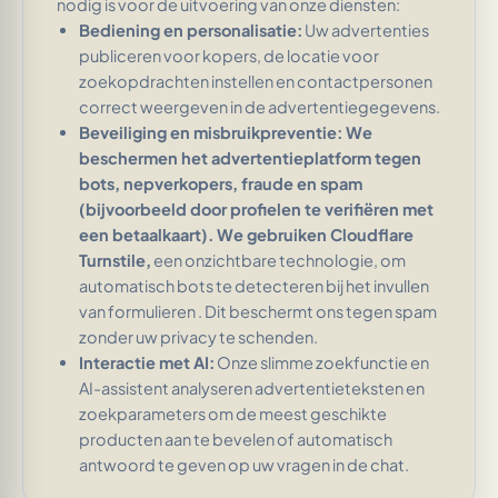
nodig is voor de uitvoering van onze diensten:
Bediening en personalisatie:
Uw advertenties
publiceren voor kopers, de locatie voor
zoekopdrachten instellen en contactpersonen
correct weergeven in de advertentiegegevens.
Beveiliging en misbruikpreventie: We
beschermen het advertentieplatform tegen
bots, nepverkopers, fraude en spam
(bijvoorbeeld door profielen te verifiëren met
een betaalkaart). We gebruiken
Cloudflare
Turnstile,
een onzichtbare technologie, om
automatisch bots te detecteren bij het invullen
van formulieren
. Dit beschermt ons tegen spam
zonder uw privacy te schenden.
Interactie met AI:
Onze slimme zoekfunctie en
AI-assistent analyseren advertentieteksten en
zoekparameters om de meest geschikte
producten aan te bevelen of automatisch
antwoord te geven op uw vragen in de chat.