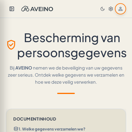
left_panel_open
person
dark_mode
settings
Bescherming van
verified_user
persoonsgegevens
Bij
AVEINO
nemen we de beveiliging van uw gegevens
zeer serieus. Ontdek welke gegevens we verzamelen en
hoe we deze veilig verwerken.
DOCUMENTINHOUD
database
1. Welke gegevens verzamelen we?