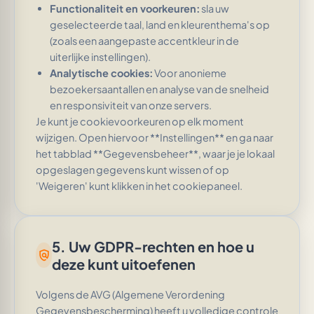
Functionaliteit en voorkeuren:
sla uw
geselecteerde taal, land en kleurenthema's op
(zoals een aangepaste accentkleur in de
uiterlijke instellingen).
Analytische cookies:
Voor anonieme
bezoekersaantallen en analyse van de snelheid
en responsiviteit van onze servers.
Je kunt je cookievoorkeuren op elk moment
wijzigen. Open hiervoor **Instellingen** en ga naar
het tabblad **Gegevensbeheer**, waar je je lokaal
opgeslagen gegevens kunt wissen of op
'Weigeren' kunt klikken in het cookiepaneel.
5. Uw GDPR-rechten en hoe u
policy
deze kunt uitoefenen
Volgens de AVG (Algemene Verordening
Gegevensbescherming) heeft u volledige controle