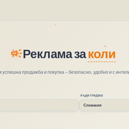
Реклама за
коли
campaign
 успешна продажба и покупка - безопасно, удобно и с инте
къде гледаш
Словакия