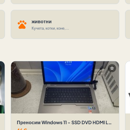
pets
животни
Кучета, котки, коне,...
r
star
Преносим Windows 11 - SSD DVD HDMI LAN - HP G62 15.6 инча