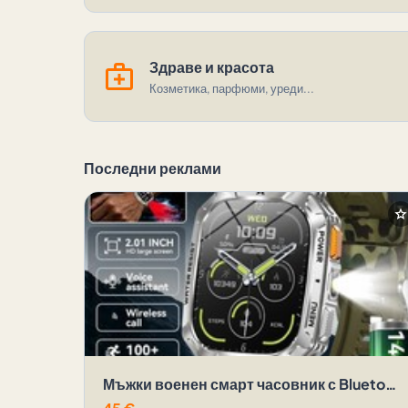
medical_services
Здраве и красота
Козметика, парфюми, уреди...
Последни реклами
sta
Мъжки военен смарт часовник с Bluetooth разговори, фитнес часовник, водоустойчив, 1400mAh