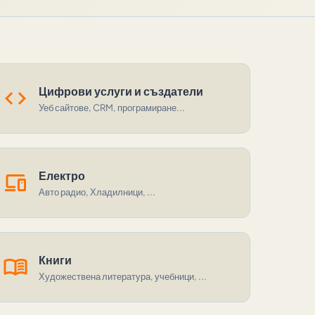
code
Цифрови услуги и създатели
Уеб сайтове, CRM, програмиране...
devices
Електро
Авто радио, Хладилници, ...
menu_book
Книги
Художествена литература, учебници, ...