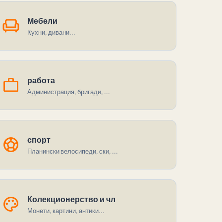
chair
Мебели
Кухни, дивани...
work
работа
Администрация, бригади, ...
sports_soccer
спорт
Планински велосипеди, ски, ...
palette
Колекционерство и чл
Монети, картини, антики...