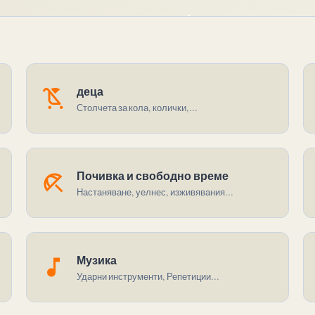
child_friendly
деца
Столчета за кола, колички,...
beach_access
Почивка и свободно време
Настаняване, уелнес, изживявания...
music_note
Музика
Ударни инструменти, Репетиции...