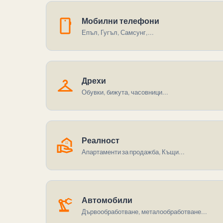
smartphone
Мобилни телефони
Епъл, Гугъл, Самсунг,...
checkroom
Дрехи
Обувки, бижута, часовници...
real_estate_agent
Реалност
Апартаменти за продажба, Къщи...
precision_manufacturing
Автомобили
Дървообработване, металообработване...