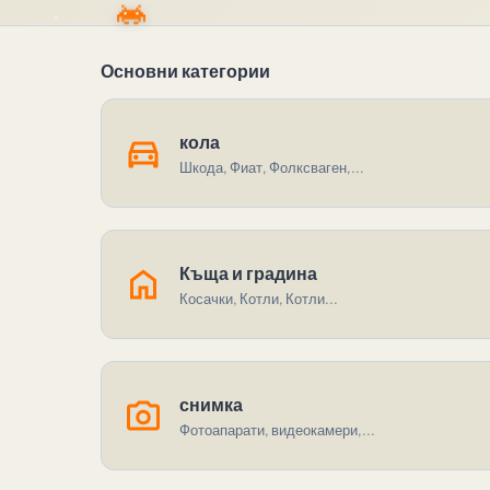
Основни категории
directions_car
кола
Шкода, Фиат, Фолксваген,...
home
Къща и градина
Косачки, Котли, Котли...
photo_camera
снимка
Фотоапарати, видеокамери,...