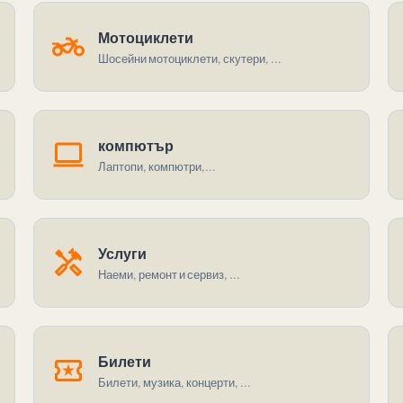
two_wheeler
Мотоциклети
Шосейни мотоциклети, скутери, ...
computer
компютър
Лаптопи, компютри,...
handyman
Услуги
Наеми, ремонт и сервиз, ...
local_activity
Билети
Билети, музика, концерти, ...