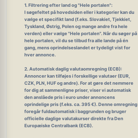
1. Filtrering efter land og "Hele portalen":
I søgefeltet på hovedsiden eller i kategorier kan du
vælge et specifikt land (f.eks. Slovakiet, Tjekkiet,
Tyskland, Østrig, Polen og mange andre fra hele
verden) eller vælge "Hele portalen". Når du søger på
hele portalen, vil du se tilbud fra alle lande på én
gang, mens oprindelseslandet er tydeligt vist for
hver annonce.
2. Automatisk daglig valutaomregning (ECB):
Annoncer kan tilføjes i forskellige valutaer (EUR,
CZK, PLN, HUF og andre). For at gøre det nemmere
for dig at sammenligne priser, viser vi automatisk
den anslåede pris i euro under annoncens
oprindelige pris (f.eks. ca. 395 €). Denne omregning
foregår fuldautomatisk i baggrunden og bruger
officielle daglige valutakurser direkte fra Den
Europæiske Centralbank (ECB).