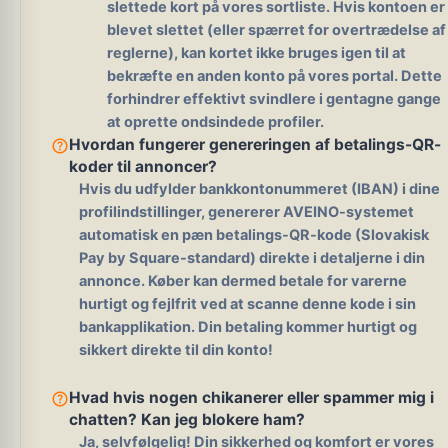
slettede kort på vores sortliste. Hvis kontoen er
blevet slettet (eller spærret for overtrædelse af
reglerne), kan kortet ikke bruges igen til at
bekræfte en anden konto på vores portal. Dette
forhindrer effektivt svindlere i gentagne gange
at oprette ondsindede profiler.
help_outline
Hvordan fungerer genereringen af ​​betalings-QR-
koder til annoncer?
Hvis du udfylder bankkontonummeret (IBAN) i dine
profilindstillinger, genererer AVEINO-systemet
automatisk en pæn betalings-QR-kode (Slovakisk
Pay by Square-standard) direkte i detaljerne i din
annonce. Køber kan dermed betale for varerne
hurtigt og fejlfrit ved at scanne denne kode i sin
bankapplikation. Din betaling kommer hurtigt og
sikkert direkte til din konto!
help_outline
Hvad hvis nogen chikanerer eller spammer mig i
chatten? Kan jeg blokere ham?
Ja, selvfølgelig!
Din sikkerhed og komfort er vores