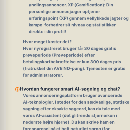
yndlingsannoncer. XP (Gamification):
Din
personlige annoncejæger optjener
erfaringspoint (XP) gennem vellykkede jagter og
kampe, forbedrer sit niveau og statistikker
direkte i din profil!
Hvor meget koster det?
Hver nyregistreret bruger får 30 dages gratis
prøveperiode (Prøveperiode) efter
betalingskortbekræftelse er kun 300 dages pris
(fratrukket din AVEINO-pung). Tjenesten er gratis
for administratorer.
help_outline
Hvordan fungerer smart AI-søgning og chat?
Vores annonceringsplatform bruger avancerede
AI-teknologier. I stedet for den sædvanlige, statiske
søgning efter eksakte søgeord, kan du tale med
vores AI-assistent (det glitrende stjerneikon i
nederste højre hjørne). Du kan skrive ham en
forespørgsel på et helt naturligt sprog (for