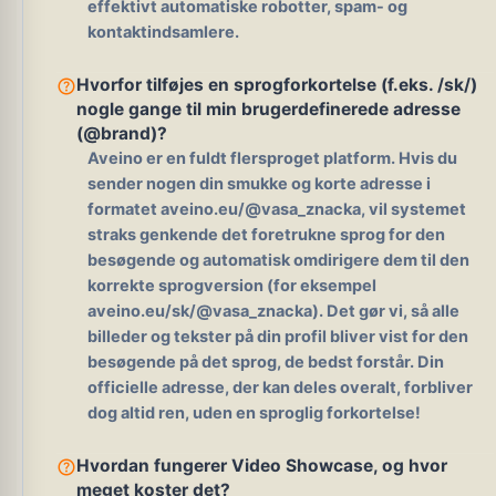
effektivt automatiske robotter, spam- og
kontaktindsamlere.
help_outline
Hvorfor tilføjes en sprogforkortelse (f.eks. /sk/)
nogle gange til min brugerdefinerede adresse
(@brand)?
Aveino er en fuldt flersproget platform. Hvis du
sender nogen din smukke og korte adresse i
formatet
aveino.eu/@vasa_znacka
, vil systemet
straks genkende det foretrukne sprog for den
besøgende og automatisk omdirigere dem til den
korrekte sprogversion (for eksempel
aveino.eu/sk/@vasa_znacka). Det gør vi, så alle
billeder og tekster på din profil bliver vist for den
besøgende på det sprog, de bedst forstår. Din
officielle adresse, der kan deles overalt, forbliver
dog altid ren, uden en sproglig forkortelse!
help_outline
Hvordan fungerer Video Showcase, og hvor
meget koster det?