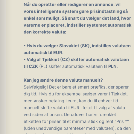
Når du opretter eller redigerer en annonce, vil
vores intelligente system gøre prisindtastning så
enkel som muligt.
Så snart du vælger det land, hvor
varerne er placeret, indstiller systemet automatisk
den korrekte valuta:
• Hvis du vælger
Slovakiet (SK)
, indstilles valutaen
automatisk til
EUR
.
• Valg af
Tjekkiet (CZ)
skifter automatisk valutaen
til
CZK
(PL) skifter automatisk valutaen til
PLN
.
Kan jeg ændre denne valuta manuelt?
Selvfølgelig! Det er bare et smart præfiks, der sparer
dig tid. Hvis du for eksempel sælger varer i Tjekkiet,
men ønsker betaling i euro, kan du til enhver tid
manuelt skifte valuta til EUR i feltet til valg af valuta
ved siden af ​​prisen. Derudover har vi forenklet
etiketten for prisen til et minimalistisk og rent "Pris *"
(uden unødvendige parenteser med valutaen), da den