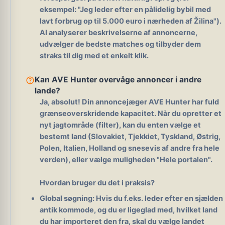
eksempel: "Jeg leder efter en pålidelig bybil med
lavt forbrug op til 5.000 euro i nærheden af ​​Žilina").
AI analyserer beskrivelserne af annoncerne,
udvælger de bedste matches og tilbyder dem
straks til dig med et enkelt klik.
help_outline
Kan AVE Hunter overvåge annoncer i andre
lande?
Ja, absolut!
Din annoncejæger AVE Hunter har fuld
grænseoverskridende kapacitet. Når du opretter et
nyt jagtområde (filter), kan du enten vælge et
bestemt land (Slovakiet, Tjekkiet, Tyskland, Østrig,
Polen, Italien, Holland og snesevis af andre fra hele
verden), eller vælge muligheden "Hele portalen".
Hvordan bruger du det i praksis?
Global søgning:
Hvis du f.eks. leder efter en sjælden
antik kommode, og du er ligeglad med, hvilket land
du har importeret den fra, skal du vælge landet