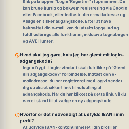
Klik på knappen "Login/Registrer" i topmenuen. Du
kan bruge hurtig og bekvem registrering via Google
eller Facebook, eller indtaste din e-mailadresse og
vælge en sikker adgangskode. Efter at have
bekræftet din e-mail, kan du straks logge ind og
fuldt ud bruge alle funktioner, inklusive tegnebogen
og AVE Hunter.
help_outline
Hvad skal jeg gøre, hvis jeg har glemt mit login-
adgangskode?
Ingen frygt. I login-vinduet skal du klikke på "Glemt
din adgangskode?" forbindelse. Indtast den e-
mailadresse, du har registreret med, og vi sender
dig straks et sikkert link til nulstilling af
adgangskode. Når du har klikket på dette link, vil du
være i stand til at vælge en ny adgangskode.
help_outline
Hvorfor er det nødvendigt at udfylde IBAN i min
profil?
At udfylde IBAN-kontonummeret i din profil er