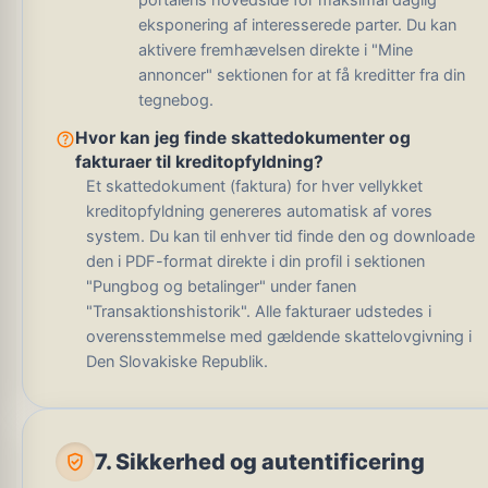
portalens hovedside for maksimal daglig
eksponering af interesserede parter. Du kan
aktivere fremhævelsen direkte i "Mine
annoncer" sektionen for at få kreditter fra din
tegnebog.
help_outline
Hvor kan jeg finde skattedokumenter og
fakturaer til kreditopfyldning?
Et skattedokument (faktura) for hver vellykket
kreditopfyldning genereres automatisk af vores
system. Du kan til enhver tid finde den og downloade
den i PDF-format direkte i din profil i sektionen
"Pungbog og betalinger" under fanen
"Transaktionshistorik". Alle fakturaer udstedes i
overensstemmelse med gældende skattelovgivning i
Den Slovakiske Republik.
verified_user
7. Sikkerhed og autentificering