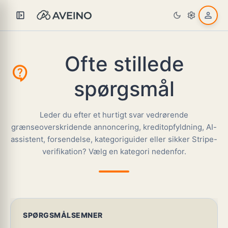
left_panel_open
person
dark_mode
settings
Ofte stillede
contact_support
spørgsmål
Leder du efter et hurtigt svar vedrørende
grænseoverskridende annoncering, kreditopfyldning, AI-
assistent, forsendelse, kategoriguider eller sikker Stripe-
verifikation? Vælg en kategori nedenfor.
SPØRGSMÅLSEMNER