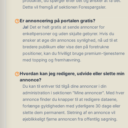
produktet, du spørger efter det og ønsker at få det.
Dette vil fremgå af sektionen Forespørgsler.
help_outline
Er annoncering på portalen gratis?
Ja!
Det er helt gratis at sende annoncer for
enkeltpersoner og uden skjulte gebyrer. Hvis du
ønsker at øge din annonces synlighed, nå ud til et
bredere publikum eller vise den på foretrukne
positioner, kan du frivilligt bruge premium-tjenesterne
med topping og fremhævning.
help_outline
Hvordan kan jeg redigere, udvide eller slette min
annonce?
Du kan til enhver tid tilgå dine annoncer i din
administration i sektionen "Mine annoncer". Med hver
annonce finder du knapper til at redigere dataene,
forlænge gyldigheden med yderligere 30 dage eller
slette dem permanent. Sletning af en annonce vil
øjeblikkeligt fjerne annoncen fra offentlig søgning.