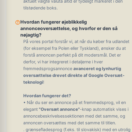
aktuelt valgte valuta altid er tydeligt markeret i den
tilstødende boks.
help_outline
Hvordan fungerer øjeblikkelig
annonceoversættelse, og hvorfor er den så
nøjagtig?
På vores portal forstår vi, at når du køber fra udlandet
(for eksempel fra Polen eller Tyskland), ønsker du at
forstå annoncen perfekt på dit modersmål. Det er
derfor, vi har integreret i detaljerne i hver
fremmedsprogsannonce
avanceret og lynhurtig
oversættelse drevet direkte af Google Oversæt-
teknologi
!
Hvordan fungerer det?
• Når du ser en annonce på et fremmedsprog, vil en
elegant
"Oversæt annonce"
-knap automatisk vises i
annoncebeskrivelsessektionen med det samme, og
annoncen oversættes med det samme til titlen.
. grænsefladesprog (f.eks. til slovakisk) med en utrolig