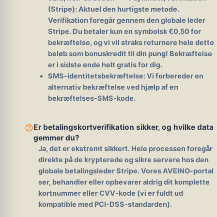
(Stripe):
Aktuel den hurtigste metode.
Verifikation foregår gennem den globale leder
Stripe. Du betaler kun en symbolsk €0,50 for
bekræftelse, og vi vil straks returnere hele dette
beløb som bonuskredit til din pung! Bekræftelse
er i sidste ende helt gratis for dig.
SMS-identitetsbekræftelse:
Vi forbereder en
alternativ bekræftelse ved hjælp af en
bekræftelses-SMS-kode.
help_outline
Er betalingskortverifikation sikker, og hvilke data
gemmer du?
Ja, det er ekstremt sikkert.
Hele processen foregår
direkte på de krypterede og sikre servere hos den
globale betalingsleder Stripe. Vores AVEINO-portal
ser, behandler eller opbevarer aldrig dit komplette
kortnummer eller CVV-kode (vi er fuldt ud
kompatible med PCI-DSS-standarden).