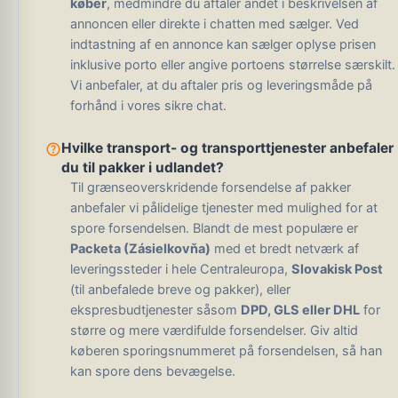
køber
, medmindre du aftaler andet i beskrivelsen af ​​
annoncen eller direkte i chatten med sælger. Ved
indtastning af en annonce kan sælger oplyse prisen
inklusive porto eller angive portoens størrelse særskilt.
Vi anbefaler, at du aftaler pris og leveringsmåde på
forhånd i vores sikre chat.
help_outline
Hvilke transport- og transporttjenester anbefaler
du til pakker i udlandet?
Til grænseoverskridende forsendelse af pakker
anbefaler vi pålidelige tjenester med mulighed for at
spore forsendelsen. Blandt de mest populære er
Packeta (Zásielkovňa)
med et bredt netværk af
leveringssteder i hele Centraleuropa,
Slovakisk Post
(til anbefalede breve og pakker), eller
ekspresbudtjenester såsom
DPD, GLS eller DHL
for
større og mere værdifulde forsendelser. Giv altid
køberen sporingsnummeret på forsendelsen, så han
kan spore dens bevægelse.