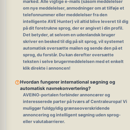
marked.
Alle vigtige e-mails (såsom meddelelser
om nye meddelelser, anmodninger om at tilføje et
telefonnummer eller meddelelser fra den
intelligente AVE Hunter) vil altid blive leveret til dig
på dit foretrukne sprog
, der er angivet i din profil.
Det betyder, at selvom en udenlandsk bruger
skriver en besked til dig på sit sprog, vil systemet
automatisk oversætte mailen og sende den på et
sprog, du forstår. Du kan derefter oversætte
teksten i selve brugermeddelelsen med et enkelt
klik direkte i annoncen!
help_outline
Hvordan fungerer international søgning og
automatisk navnekonvertering?
AVEINO-portalen forbinder annoncører og
interesserede parter på tværs af Centraleuropa! Vi
muliggør fuldgyldig grænseoverskridende
annoncering og intelligent søgning uden sprog-
eller valutabarrierer.