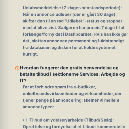
Udløbsmeddelelse (7-dages henstandsperiode):
Når en annonce udløber (der er gået 30 dage),
skifter den til en rød "Udløbet"-status og stopper
med at blive vist. Sælgeren har præcis
7 dage
til at
forlænge/forny det i Dashboardet. Hvis han ikke gør
det, slettes annoncen permanent og fuldstændigt
fra databasen og disken for at holde systemet
hurtigt.
help_outline
Hvordan fungerer den gratis henvendelse og
betalte tilbud i sektionerne Services, Arbejde og
IT?
For at forhindre spam fra e-butikker,
enkeltmandsvirksomheder og virksomheder, der
tjener penge på annoncering, skelner vi mellem
annoncetypen:
•
1. Tilbud om ydelser/arbejde (Tilbud/Sælg):
Oprettelse og fornyelse af et tilbud i kommercielle