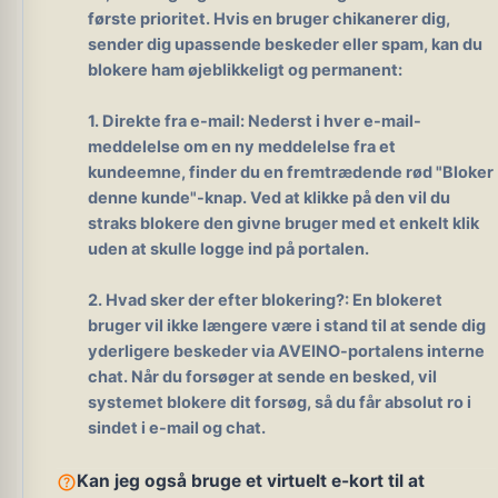
første prioritet. Hvis en bruger chikanerer dig,
sender dig upassende beskeder eller spam, kan du
blokere ham øjeblikkeligt og permanent:
1. Direkte fra e-mail:
Nederst i hver e-mail-
meddelelse om en ny meddelelse fra et
kundeemne, finder du en fremtrædende rød "Bloker
denne kunde"-knap. Ved at klikke på den vil du
straks blokere den givne bruger med et enkelt klik
uden at skulle logge ind på portalen.
2. Hvad sker der efter blokering?:
En blokeret
bruger vil ikke længere være i stand til at sende dig
yderligere beskeder via AVEINO-portalens interne
chat. Når du forsøger at sende en besked, vil
systemet blokere dit forsøg, så du får absolut ro i
sindet i e-mail og chat.
help_outline
Kan jeg også bruge et virtuelt e-kort til at