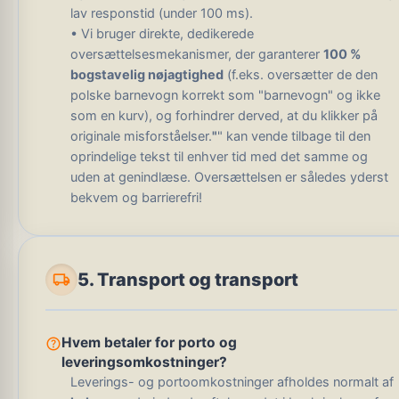
lav responstid (under 100 ms).
• Vi bruger direkte, dedikerede
oversættelsesmekanismer, der garanterer
100 %
bogstavelig nøjagtighed
(f.eks. oversætter de den
polske barnevogn korrekt som "barnevogn" og ikke
som en kurv), og forhindrer derved, at du klikker på
originale misforståelser.
"
" kan vende tilbage til den
oprindelige tekst til enhver tid med det samme og
uden at genindlæse. Oversættelsen er således yderst
bekvem og barrierefri!
local_shipping
5. Transport og transport
help_outline
Hvem betaler for porto og
leveringsomkostninger?
Leverings- og portoomkostninger afholdes normalt af