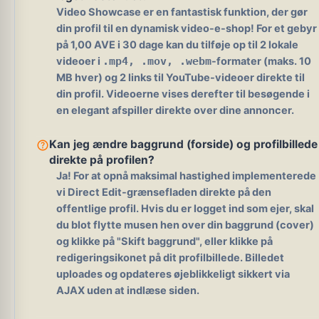
Video Showcase er en fantastisk funktion, der gør
din profil til en dynamisk video-e-shop! For et gebyr
på
1,00 AVE i 30 dage
kan du tilføje op til 2 lokale
videoer i
-formater (maks. 10
.mp4, .mov, .webm
MB hver) og 2 links til YouTube-videoer direkte til
din profil. Videoerne vises derefter til besøgende i
en elegant afspiller direkte over dine annoncer.
help_outline
Kan jeg ændre baggrund (forside) og profilbillede
direkte på profilen?
Ja!
For at opnå maksimal hastighed implementerede
vi Direct Edit-grænsefladen direkte på den
offentlige profil. Hvis du er logget ind som ejer, skal
du blot flytte musen hen over din baggrund (cover)
og klikke på "Skift baggrund", eller klikke på
redigeringsikonet på dit profilbillede. Billedet
uploades og opdateres øjeblikkeligt sikkert via
AJAX uden at indlæse siden.