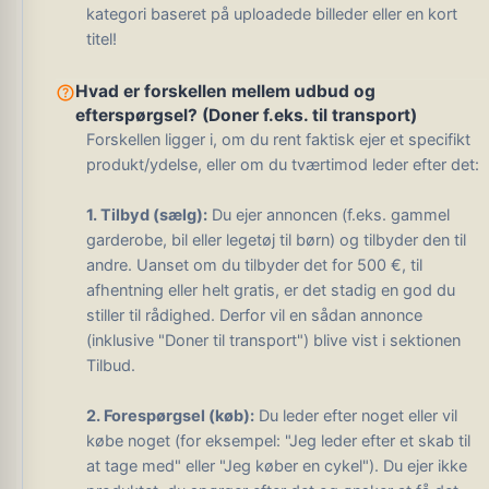
kategori baseret på uploadede billeder eller en kort
titel!
help_outline
Hvad er forskellen mellem udbud og
efterspørgsel? (Doner f.eks. til transport)
Forskellen ligger i, om du rent faktisk ejer et specifikt
produkt/ydelse, eller om du tværtimod leder efter det:
1. Tilbyd (sælg):
Du ejer annoncen (f.eks. gammel
garderobe, bil eller legetøj til børn) og tilbyder den til
andre. Uanset om du tilbyder det for 500 €, til
afhentning eller helt gratis, er det stadig en god du
stiller til rådighed. Derfor vil en sådan annonce
(inklusive "Doner til transport") blive vist i sektionen
Tilbud.
2. Forespørgsel (køb):
Du leder efter noget eller vil
købe noget (for eksempel: "Jeg leder efter et skab til
at tage med" eller "Jeg køber en cykel"). Du ejer ikke