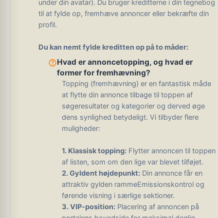
under din avatar). Du bruger kreditterne i din tegnebog
til at fylde op, fremhæve annoncer eller bekræfte din
profil.
Du kan nemt fylde kreditten op på to måder:
help_outline
Hvad er annoncetopping, og hvad er
former for fremhævning?
Topping (fremhævning) er en fantastisk måde
at flytte din annonce tilbage til toppen af ​​
søgeresultater og kategorier og derved øge
dens synlighed betydeligt. Vi tilbyder flere
muligheder:
1. Klassisk topping:
Flytter annoncen til toppen
af ​​listen, som om den lige var blevet tilføjet.
2. Gyldent højdepunkt:
Din annonce får en
attraktiv gylden rammeEmissionskontrol og
førende visning i særlige sektioner.
3. VIP-position:
Placering af annoncen på