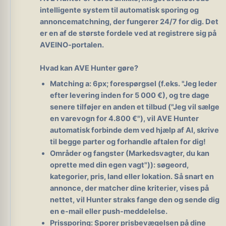
intelligente system til automatisk sporing og
annoncematchning, der fungerer 24/7 for dig. Det
er en af de største fordele ved at registrere sig på
AVEINO-portalen.
Hvad kan AVE Hunter gøre?
Matching a: 6px; forespørgsel (f.eks. "Jeg leder
efter levering inden for 5 000 €), og tre dage
senere tilføjer en anden et tilbud ("Jeg vil sælge
en varevogn for 4.800 €"), vil AVE Hunter
automatisk forbinde dem ved hjælp af AI, skrive
til begge parter og forhandle aftalen for dig!
Områder og fangster (Markedsvagter, du kan
oprette med din egen vagt")): søgeord,
kategorier, pris, land eller lokation. Så snart en
annonce, der matcher dine kriterier, vises på
nettet, vil Hunter straks fange den og sende dig
en e-mail eller push-meddelelse.
Prissporing:
Sporer prisbevægelsen på dine