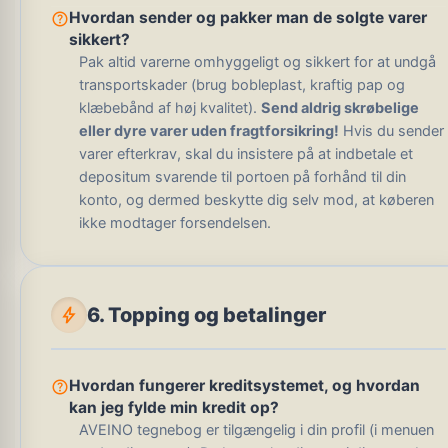
help_outline
Hvordan sender og pakker man de solgte varer
sikkert?
Pak altid varerne omhyggeligt og sikkert for at undgå
transportskader (brug bobleplast, kraftig pap og
klæbebånd af høj kvalitet).
Send aldrig skrøbelige
eller dyre varer uden fragtforsikring!
Hvis du sender
varer efterkrav, skal du insistere på at indbetale et
depositum svarende til portoen på forhånd til din
konto, og dermed beskytte dig selv mod, at køberen
ikke modtager forsendelsen.
bolt
6. Topping og betalinger
help_outline
Hvordan fungerer kreditsystemet, og hvordan
kan jeg fylde min kredit op?
AVEINO tegnebog er tilgængelig i din profil (i menuen