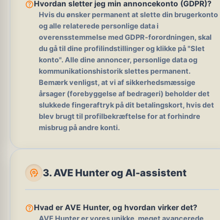
help_outline
Hvordan sletter jeg min annoncekonto (GDPR)?
Hvis du ønsker permanent at slette din brugerkonto
og alle relaterede personlige data i
overensstemmelse med GDPR-forordningen, skal
du gå til dine profilindstillinger og klikke på "Slet
konto". Alle dine annoncer, personlige data og
kommunikationshistorik slettes permanent.
Bemærk venligst, at vi af sikkerhedsmæssige
årsager (forebyggelse af bedrageri) beholder det
slukkede fingeraftryk på dit betalingskort, hvis det
blev brugt til profilbekræftelse for at forhindre
misbrug på andre konti.
psychology
3. AVE Hunter og AI-assistent
help_outline
Hvad er AVE Hunter, og hvordan virker det?
AVE Hunter
er vores unikke, meget avancerede