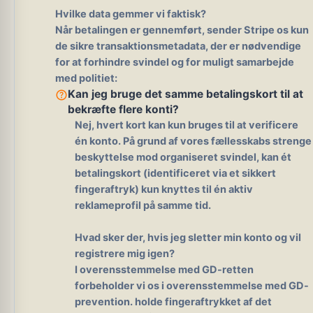
Hvilke data gemmer vi faktisk?
Når betalingen er gennemført, sender Stripe os kun
de sikre transaktionsmetadata, der er nødvendige
for at forhindre svindel og for muligt samarbejde
med politiet:
help_outline
Kan jeg bruge det samme betalingskort til at
bekræfte flere konti?
Nej, hvert kort kan kun bruges til at verificere
én konto.
På grund af vores fællesskabs strenge
beskyttelse mod organiseret svindel, kan ét
betalingskort (identificeret via et sikkert
fingeraftryk) kun knyttes til én aktiv
reklameprofil på samme tid.
Hvad sker der, hvis jeg sletter min konto og vil
registrere mig igen?
I overensstemmelse med GD-retten
forbeholder vi os i overensstemmelse med GD-
prevention. holde fingeraftrykket af det