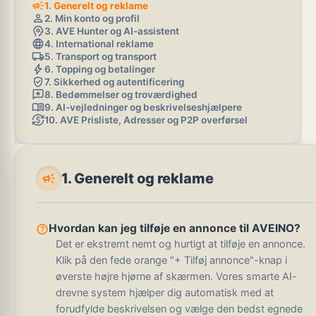
campaign
1. Generelt og reklame
person
2. Min konto og profil
psychology
3. AVE Hunter og AI-assistent
language
4. International reklame
local_shipping
5. Transport og transport
bolt
6. Topping og betalinger
verified_user
7. Sikkerhed og autentificering
reviews
8. Bedømmelser og troværdighed
menu_book
9. AI-vejledninger og beskrivelseshjælpere
currency_exchange
10. AVE Prisliste, Adresser og P2P overførsel
campaign
1. Generelt og reklame
help_outline
Hvordan kan jeg tilføje en annonce til AVEINO?
Det er ekstremt nemt og hurtigt at tilføje en annonce.
Klik på den fede orange "+ Tilføj annonce"-knap i
øverste højre hjørne af skærmen. Vores smarte AI-
drevne system hjælper dig automatisk med at
forudfylde beskrivelsen og vælge den bedst egnede