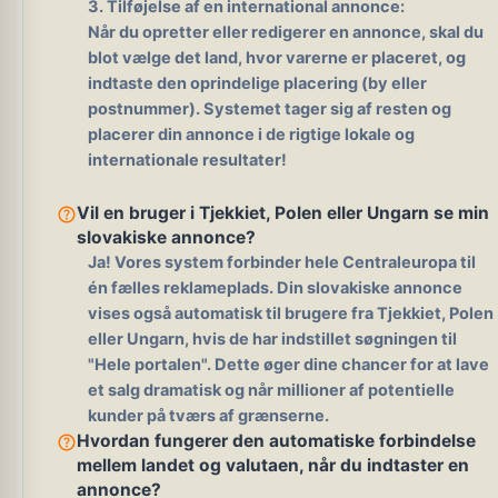
3. Tilføjelse af en international annonce:
Når du opretter eller redigerer en annonce, skal du
blot vælge det land, hvor varerne er placeret, og
indtaste den oprindelige placering (by eller
postnummer). Systemet tager sig af resten og
placerer din annonce i de rigtige lokale og
internationale resultater!
help_outline
Vil en bruger i Tjekkiet, Polen eller Ungarn se min
slovakiske annonce?
Ja!
Vores system forbinder hele Centraleuropa til
én fælles reklameplads. Din slovakiske annonce
vises også automatisk til brugere fra Tjekkiet, Polen
eller Ungarn, hvis de har indstillet søgningen til
"Hele portalen". Dette øger dine chancer for at lave
et salg dramatisk og når millioner af potentielle
kunder på tværs af grænserne.
help_outline
Hvordan fungerer den automatiske forbindelse
mellem landet og valutaen, når du indtaster en
annonce?