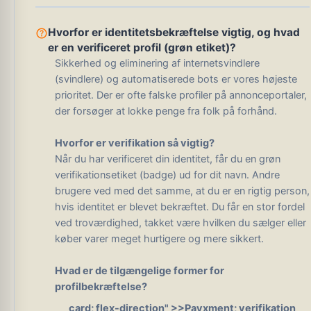
help_outline
Hvorfor er identitetsbekræftelse vigtig, og hvad
er en verificeret profil (grøn etiket)?
Sikkerhed og eliminering af internetsvindlere
(svindlere) og automatiserede bots er vores højeste
prioritet. Der er ofte falske profiler på annonceportaler,
der forsøger at lokke penge fra folk på forhånd.
Hvorfor er verifikation så vigtig?
Når du har verificeret din identitet, får du en grøn
verifikationsetiket (badge) ud for dit navn. Andre
brugere ved med det samme, at du er en rigtig person,
hvis identitet er blevet bekræftet. Du får en stor fordel
ved troværdighed, takket være hvilken du sælger eller
køber varer meget hurtigere og mere sikkert.
Hvad er de tilgængelige former for
profilbekræftelse?
card; flex-direction" >
>Payxment; verifikation