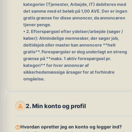
kategorier (Tjenester, Arbejde, IT) debiteres
med
det samme
med et beløb på 1,00 AVE. Der er ingen
gratis grænse for disse annoncer, da annoncøren
tjener penge.
•
2. Efterspørgsel efter ydelser/arbejde (søger /
køber):
Almindelige mennesker, der søger job,
deltidsjob eller master kan annoncere **helt
gratis**. Forespørgsler er dog underlagt en streng
grænse på **maks. 1 aktiv forespørgsel pr.
kategori** for hver annoncør af
sikkerhedsmæssige årsager for at forhindre
omgåelse.
person
2. Min konto og profil
help_outline
Hvordan opretter jeg en konto og logger ind?