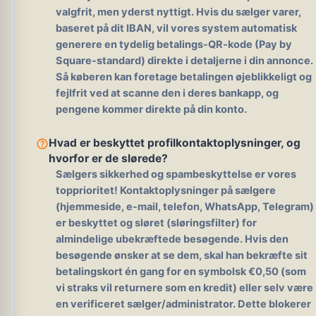
valgfrit, men yderst nyttigt. Hvis du sælger varer,
baseret på dit IBAN, vil vores system automatisk
generere en tydelig betalings-QR-kode (Pay by
Square-standard) direkte i detaljerne i din annonce.
Så køberen kan foretage betalingen øjeblikkeligt og
fejlfrit ved at scanne den i deres bankapp, og
pengene kommer direkte på din konto.
help_outline
Hvad er beskyttet profilkontaktoplysninger, og
hvorfor er de slørede?
Sælgers sikkerhed og spambeskyttelse er vores
topprioritet! Kontaktoplysninger på sælgere
(hjemmeside, e-mail, telefon, WhatsApp, Telegram)
er beskyttet og sløret (sløringsfilter) for
almindelige ubekræftede besøgende. Hvis den
besøgende ønsker at se dem, skal han bekræfte sit
betalingskort én gang for en symbolsk €0,50 (som
vi straks vil returnere som en kredit) eller selv være
en verificeret sælger/administrator. Dette blokerer