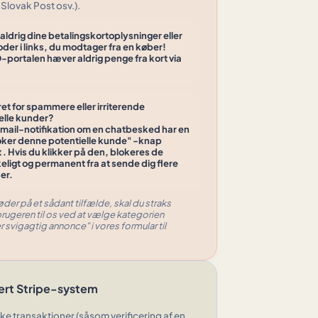
Slovak Post osv.).
 aldrig dine betalingskortoplysninger eller
er i links, du modtager fra en køber!
portalen hæver aldrig penge fra kort via
t for spammere eller irriterende
elle kunder?
mail-notifikation om en chatbesked har en
oker denne potentielle kunde"
-knap
 . Hvis du klikker på den, blokeres de
keligt og permanent fra at sende dig flere
er.
øder på et sådant tilfælde, skal du straks
ugeren til os ved at vælge kategorien
 svigagtig annonce" i vores formular til
ert Stripe-system
iske transaktioner (såsom verificering af en