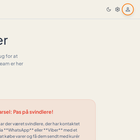
person
dark_mode
settings
er
g for at
team er her
rsel: Pas på svindlere!
har der været svindlere, der har kontaktet
ia **WhatsApp** eller **Viber** med et
 at købe varer og få dem sendt med kurér