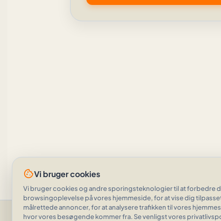
cookie
Vi bruger cookies
Vi bruger cookies og andre sporingsteknologier til at forbedre d
browsingoplevelse på vores hjemmeside, for at vise dig tilpasse
målrettede annoncer, for at analysere trafikken til vores hjemmesi
Hjælp og støtte
•
Spø
hvor vores besøgende kommer fra. Se venligst vores privatlivspoli