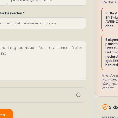
(Packeta, 
for beskeden *
Indtast
SMS-kod
AVEINO-
chat.
Bekymre
potenti
Hver e-
rød
"Bl
nederst
øjeblik
besked
Hvis du st
anmelde br
"Rapporter
venstre.
progress_activity
verified_user
Sikk
ren
Alle jurid