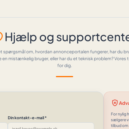
Hjælp og supportcent
upport
et spørgsmål om, hvordan annonceportalen fungerer, har du bru
 en mistænkelig bruger, eller har du et teknisk problem? Vores 
for dig.
gpp_bad
Adva
For nylig 
Din kontakt-e-mail *
sælgere v
tilbud om