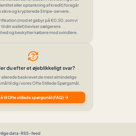
entitet eller optankning af kredit) foregår
a sikre og krypterede Stripe-servere.
rifikation (mod et gebyr på €0,50, som vi
 til din wallet) beviser sælgerens
hed og beskytter købere mod svindlere.
question_exchange
er du efter et øjeblikkeligt svar?
r allerede beskrevet de mest almindelige
ål til dig i vores Ofte Stillede Spørgsmål.
arrow_forward
å til Ofte stillede spørgsmål (FAQ)
nlige data
•
RSS-feed