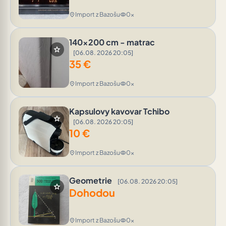
Import z Bazošu
0x
location_on
visibility
140x200 cm - matrac
star
[06.08. 2026 20:05]
35
€
Import z Bazošu
0x
location_on
visibility
Kapsulovy kavovar Tchibo
star
[06.08. 2026 20:05]
10
€
Import z Bazošu
0x
location_on
visibility
Geometrie
[06.08. 2026 20:05]
star
Dohodou
Import z Bazošu
0x
location_on
visibility