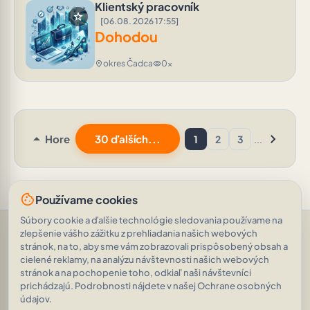
Klientský pracovník
star
[06.08. 2026 17:55]
Dohodou
okres Čadca
0x
location_on
visibility
arrow_drop_up
chevron_right
Hore
30 ďalších...
1
2
3
...
cookie
Používame cookies
Súbory cookie a ďalšie technológie sledovania používame na
Pomoc a podpora
•
Otázky
•
Hodnotenia
•
Opýtajte sa AI
•
zlepšenie vášho zážitku z prehliadania našich webových
Podmienky používania
•
Ochrana osobných údajov
•
stránok, na to, aby sme vám zobrazovali prispôsobený obsah a
RSS Feed
cielené reklamy, na analýzu návštevnosti našich webových
© 2026
|
„Zvyk je majstrom všetkého.“
AVEINO
history_edu
stránok a na pochopenie toho, odkiaľ naši návštevníci
(Gaius Julius Caesar)
|
1.8.2
prichádzajú. Podrobnosti nájdete v našej Ochrane osobných
19 811 inzerátov
•
1 884 784 zobrazení
údajov.