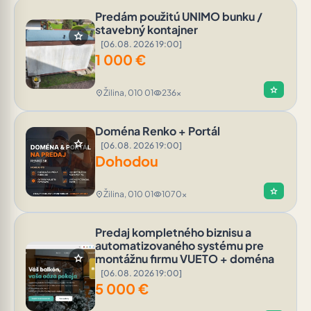
Predám použitú UNIMO bunku /
stavebný kontajner
star
[06.08. 2026 19:00]
1 000
€
star
Žilina, 010 01
236x
location_on
visibility
Doména Renko + Portál
star
[06.08. 2026 19:00]
Dohodou
star
Žilina, 010 01
1070x
location_on
visibility
Predaj kompletného biznisu a
automatizovaného systému pre
star
montážnu firmu VUETO + doména
[06.08. 2026 19:00]
5 000
€