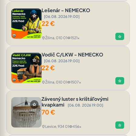
Lešenár - NEMECKO
star
[06.08. 2026 19:00]
22
€
star
Žilina, 010 01
1521x
location_on
visibility
Vodič C/LKW - NEMECKO
star
[06.08. 2026 19:00]
22
€
star
Žilina, 010 01
1507x
location_on
visibility
Závesný luster s krištáľovými
star
kvapkami
[06.08. 2026 19:00]
70
€
star
Levice, 934 01
456x
location_on
visibility