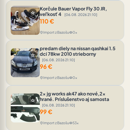
Korčule Bauer Vapor Fly 30 JR,
star
veľkosť 4
[06.08. 2026 21:10]
110
€
Import z Bazošu
0x
location_on
visibility
predam diely na nissan qashkai 1.5
dci 78kw 2010 strieborny
star
[06.08. 2026 21:10]
96
€
Import z Bazošu
0x
location_on
visibility
2x jg works ak47 ako nové,2x
hrané. Príslušenstvo aj samosta
star
[06.08. 2026 21:10]
99
€
Import z Bazošu
53x
location_on
visibility