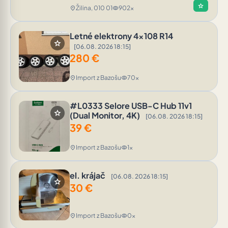
star
Žilina, 010 01
902x
location_on
visibility
Letné elektrony 4x108 R14
star
[06.08. 2026 18:15]
280
€
Import z Bazošu
70x
location_on
visibility
#L0333 Selore USB-C Hub 11v1
star
(Dual Monitor, 4K)
[06.08. 2026 18:15]
39
€
Import z Bazošu
1x
location_on
visibility
el. krájač
[06.08. 2026 18:15]
star
30
€
Import z Bazošu
0x
location_on
visibility