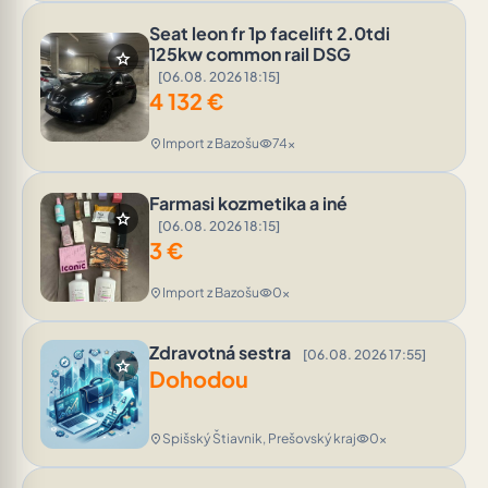
Seat leon fr 1p facelift 2.0tdi
125kw common rail DSG
star
[06.08. 2026 18:15]
4 132
€
Import z Bazošu
74x
location_on
visibility
Farmasi kozmetika a iné
star
[06.08. 2026 18:15]
3
€
Import z Bazošu
0x
location_on
visibility
Zdravotná sestra
[06.08. 2026 17:55]
star
Dohodou
Spišský Štiavnik, Prešovský kraj
0x
location_on
visibility