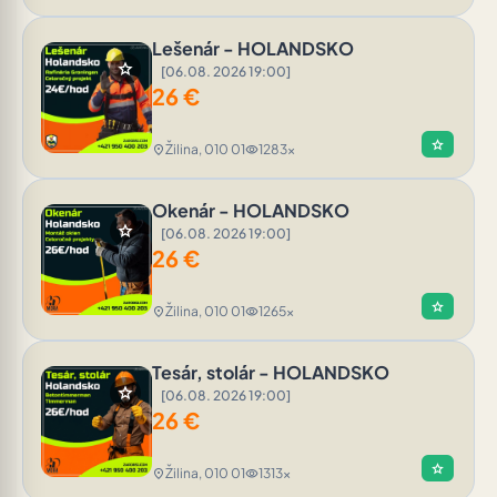
Lešenár - HOLANDSKO
star
[06.08. 2026 19:00]
26
€
star
Žilina, 010 01
1283x
location_on
visibility
Okenár - HOLANDSKO
star
[06.08. 2026 19:00]
26
€
star
Žilina, 010 01
1265x
location_on
visibility
Tesár, stolár - HOLANDSKO
star
[06.08. 2026 19:00]
26
€
star
Žilina, 010 01
1313x
location_on
visibility