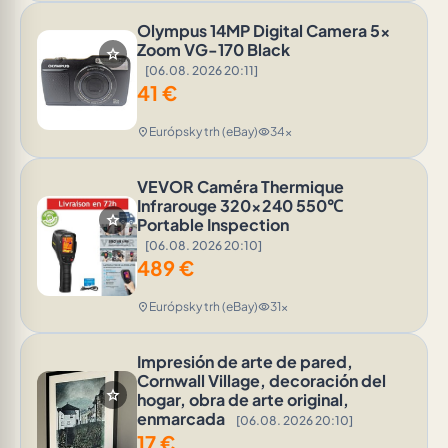
Olympus 14MP Digital Camera 5x
Zoom VG-170 Black
star
[06.08. 2026 20:11]
41
€
Európsky trh (eBay)
34x
location_on
visibility
VEVOR Caméra Thermique
Infrarouge 320x240 550℃
star
Portable Inspection
[06.08. 2026 20:10]
489
€
Európsky trh (eBay)
31x
location_on
visibility
Impresión de arte de pared,
Cornwall Village, decoración del
star
hogar, obra de arte original,
enmarcada
[06.08. 2026 20:10]
17
€