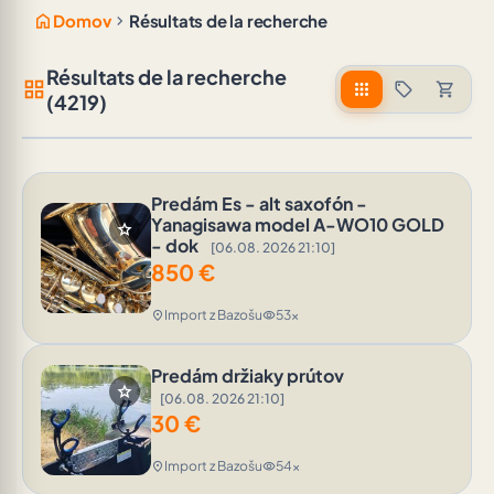
home
chevron_right
Domov
Résultats de la recherche
Résultats de la recherche
grid_view
apps
sell
shopping_cart
(4219)
Predám Es - alt saxofón -
Yanagisawa model A-WO10 GOLD
star
- dok
[06.08. 2026 21:10]
850
€
Import z Bazošu
53x
location_on
visibility
Predám držiaky prútov
star
[06.08. 2026 21:10]
30
€
Import z Bazošu
54x
location_on
visibility