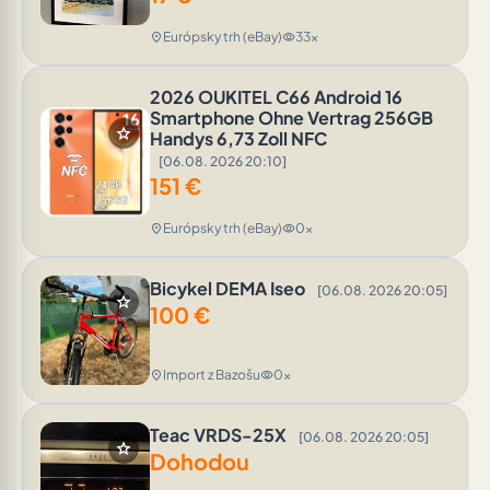
Európsky trh (eBay)
33x
location_on
visibility
2026 OUKITEL C66 Android 16
Smartphone Ohne Vertrag 256GB
star
Handys 6,73 Zoll NFC
[06.08. 2026 20:10]
151
€
Európsky trh (eBay)
0x
location_on
visibility
Bicykel DEMA Iseo
[06.08. 2026 20:05]
star
100
€
Import z Bazošu
0x
location_on
visibility
Teac VRDS-25X
[06.08. 2026 20:05]
star
Dohodou