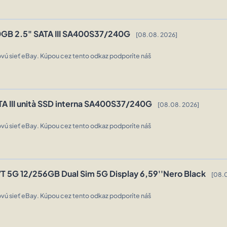
0GB 2.5" SATA III SA400S37/240G
[08.08. 2026]
vú sieť eBay. Kúpou cez tento odkaz podporíte náš
A III unità SSD interna SA400S37/240G
[08.08. 2026]
vú sieť eBay. Kúpou cez tento odkaz podporíte náš
7T 5G 12/256GB Dual Sim 5G Display 6,59''Nero Black
[08.
vú sieť eBay. Kúpou cez tento odkaz podporíte náš