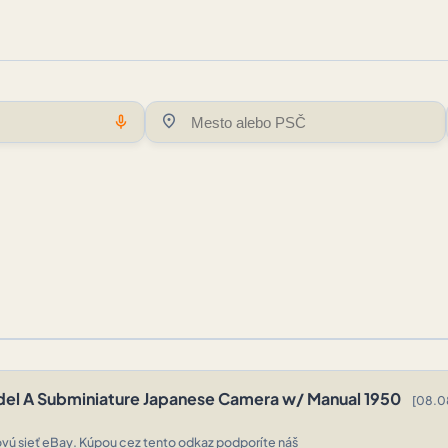
location_on
mic
del A Subminiature Japanese Camera w/ Manual 1950
[08.0
vú sieť eBay. Kúpou cez tento odkaz podporíte náš