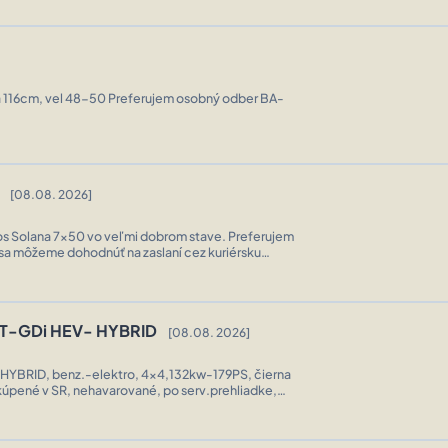
m osobný odber BA-
0
[08.08. 2026]
s Solana 7x50 vo veľmi dobrom stave. Preferujem
sa môžeme dohodnúť na zaslaní cez kuriérsku
 posielam na dobierku, ale len pri zapl ...
6 T-GDi HEV- HYBRID
[08.08. 2026]
 HYBRID, benz.-elektro, 4x4,132kw-179PS, čierna
, kúpené v SR, nehavarované, po serv.prehliadke,