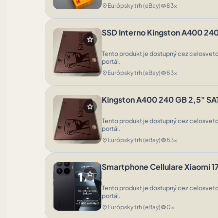
Európsky trh (eBay)
83x
location_on
visibility
SSD Interno Kingston A400 24
star
Tento produkt je dostupný cez celosveto
portál.
Európsky trh (eBay)
83x
location_on
visibility
Kingston A400 240 GB 2,5" SAT
star
Tento produkt je dostupný cez celosveto
portál.
Európsky trh (eBay)
83x
location_on
visibility
Smartphone Cellulare Xiaomi 1
star
Tento produkt je dostupný cez celosveto
portál.
Európsky trh (eBay)
0x
location_on
visibility