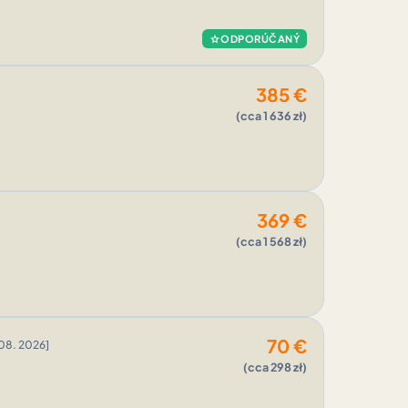
star
ODPORÚČANÝ
385
€
(cca 1 636 zł)
369
€
(cca 1 568 zł)
70
€
08. 2026]
(cca 298 zł)