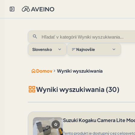
left_panel_open
search
expand_more
expand_more
sort
Slovensko
Najnovšie
home
chevron_right
Domov
Wyniki wyszukiwania
grid_view
Wyniki wyszukiwania (30)
Suzuki Kogaku Camera Lite Mo
star
Tento produkt je dostupný cez celosveto