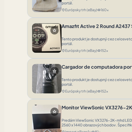
portál.
Európsky trh (eBay)
160x
location_on
visibility
Amazfit Active 2 Round A243
star
Tento produkt je dostupný cez celosveto
portál.
Európsky trh (eBay)
152x
location_on
visibility
Cargador de computadora portá
star
Tento produkt je dostupný cez celosveto
portál.
Európsky trh (eBay)
152x
location_on
visibility
Monitor ViewSonic VX3276-
star
Predám ViewSonic VX3276-2K-mhd LED mo
2560 x 1440 obrazových bodov. Špecifikácia: * Uhlopriečka: 31,5&amp;quot; * Rozlíšenie:
QHD (2560 × 1440 px) * Typ panel
Import z Bazošu
81x
location_on
visibility