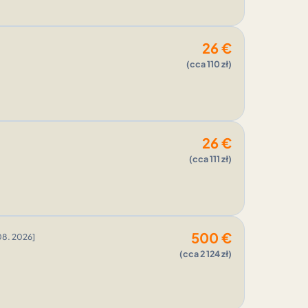
26
€
(cca 110 zł)
26
€
(cca 111 zł)
500
€
08. 2026]
(cca 2 124 zł)