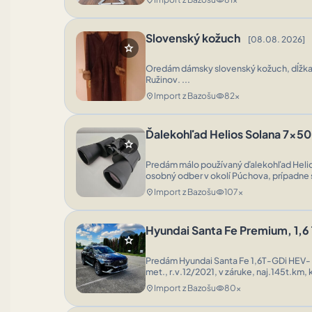
Slovenský kožuch
[08.08. 2026]
star
Oredám dámsky slovenský kožuch, dĺžka 116cm, vel 48-50 Preferuje
Ružinov. ...
Import z Bazošu
82x
location_on
visibility
Ďalekohľad Helios Solana 7x5
star
Predám málo používaný ďalekohľad Helio
osobný odber v okolí Púchova, prípadne 
spoločnosť. Tovar cez kuriérsku spoločnosť
Import z Bazošu
107x
location_on
visibility
Hyundai Santa Fe Premium, 1,
star
Predám Hyundai Santa Fe 1,6T-GDi HEV-
met., r.v.12/2021, v záruke, naj.145t.km
sezónne prezutie, treba vidieť. ...
Import z Bazošu
80x
location_on
visibility