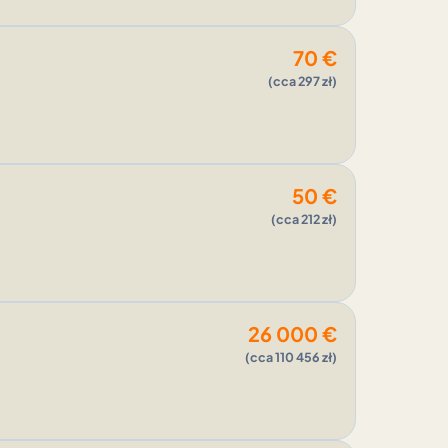
70
€
(cca 297 zł)
50
€
(cca 212 zł)
26 000
€
(cca 110 456 zł)