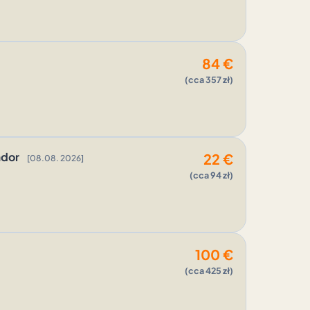
84
€
(cca 357 zł)
ador
22
€
[08.08. 2026]
(cca 94 zł)
100
€
(cca 425 zł)