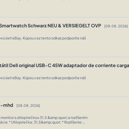
7 Smartwatch Schwarz NEU & VERSIEGELT OVP
[08.08. 2026]
vú sieť eBay. Kúpou cez tento odkaz podporíte náš
til Dell original USB-C 45W adaptador de corriente carg
vú sieť eBay. Kúpou cez tento odkaz podporíte náš
2K-mhd
[08.08. 2026]
nitor s uhlopriečkou 31,5 &amp;quot;a rozlíšením
a: IPS (matný dis ...