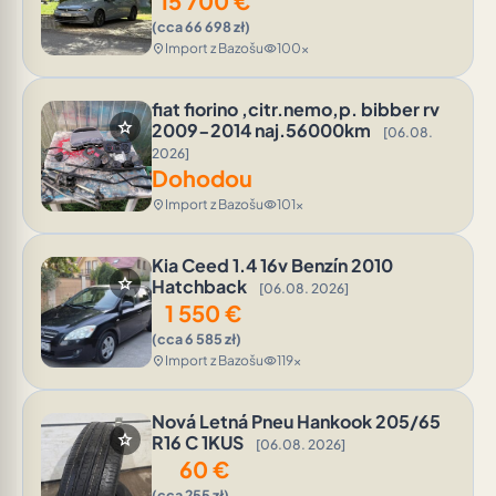
15 700
€
(cca 66 698 zł)
Import z Bazošu
100x
location_on
visibility
fiat fiorino ,citr.nemo,p. bibber rv
star
2009-2014 naj.56000km
[06.08.
2026]
Dohodou
Import z Bazošu
101x
location_on
visibility
Kia Ceed 1.4 16v Benzín 2010
star
Hatchback
[06.08. 2026]
1 550
€
(cca 6 585 zł)
Import z Bazošu
119x
location_on
visibility
Nová Letná Pneu Hankook 205/65
star
R16 C 1KUS
[06.08. 2026]
60
€
(cca 255 zł)