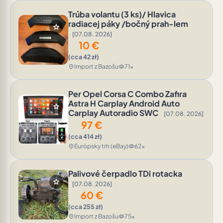
Trúba volantu (3 ks)/ Hlavica
radiacej páky /bočný prah-lem
star
[07.08. 2026]
10
€
(cca 42 zł)
Import z Bazošu
71x
location_on
visibility
Per Opel Corsa C Combo Zafira
Astra H Carplay Android Auto
star
Carplay Autoradio SWC
[07.08. 2026]
97
€
(cca 414 zł)
Európsky trh (eBay)
62x
location_on
visibility
Palivové čerpadlo TDi rotacka
star
[07.08. 2026]
60
€
(cca 255 zł)
Import z Bazošu
75x
location_on
visibility