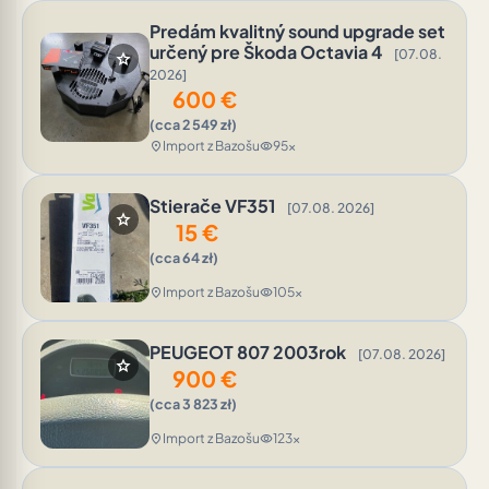
Predám kvalitný sound upgrade set
určený pre Škoda Octavia 4
[07.08.
star
2026]
600
€
(cca 2 549 zł)
Import z Bazošu
95x
location_on
visibility
Stierače VF351
[07.08. 2026]
star
15
€
(cca 64 zł)
Import z Bazošu
105x
location_on
visibility
PEUGEOT 807 2003rok
[07.08. 2026]
star
900
€
(cca 3 823 zł)
Import z Bazošu
123x
location_on
visibility