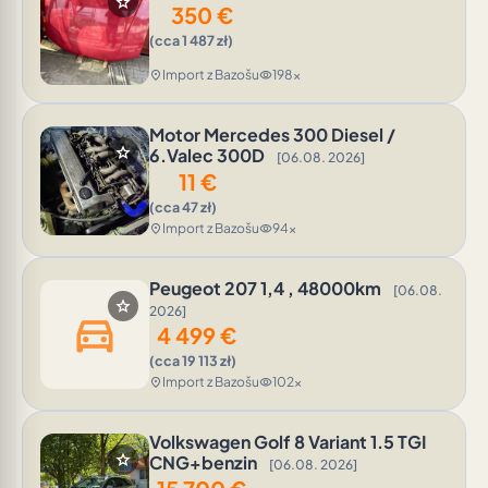
star
350
€
(cca 1 487 zł)
Import z Bazošu
198x
location_on
visibility
Motor Mercedes 300 Diesel /
star
6.Valec 300D
[06.08. 2026]
11
€
(cca 47 zł)
Import z Bazošu
94x
location_on
visibility
Peugeot 207 1,4 , 48000km
[06.08.
star
2026]
directions_car
4 499
€
(cca 19 113 zł)
Import z Bazošu
102x
location_on
visibility
Volkswagen Golf 8 Variant 1.5 TGI
star
CNG+benzin
[06.08. 2026]