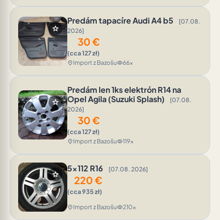
Predám tapacíre Audi A4 b5
[07.08.
star
2026]
30
€
(cca 127 zł)
Import z Bazošu
66x
location_on
visibility
Predám len 1ks elektrón R14 na
Opel Agila (Suzuki Splash)
[07.08.
star
2026]
30
€
(cca 127 zł)
Import z Bazošu
119x
location_on
visibility
5x112 R16
[07.08. 2026]
star
220
€
(cca 935 zł)
Import z Bazošu
210x
location_on
visibility