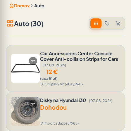
home
chevron_right
Domov
Auto
grid_view
Auto (30)
apps
sell
shopping_cart
Car Accessories Center Console
Cover Anti-collision Strips for Cars
star
[07.08. 2026]
12
€
(cca 51 zł)
Európsky trh (eBay)
0x
location_on
visibility
Disky na Hyundai i30
[07.08. 2026]
star
Dohodou
Import z Bazošu
83x
location_on
visibility