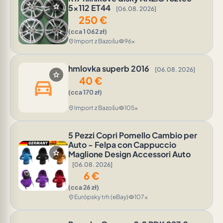
star
5x112 ET44
[06.08. 2026]
250
€
(cca 1 062 zł)
Import z Bazošu
96x
location_on
visibility
hmlovka superb 2016
[06.08. 2026]
star
40
€
directions_car
(cca 170 zł)
Import z Bazošu
105x
location_on
visibility
5 Pezzi Copri Pomello Cambio per
Auto - Felpa con Cappuccio
star
Maglione Design Accessori Auto
[06.08. 2026]
6
€
(cca 26 zł)
Európsky trh (eBay)
107x
location_on
visibility