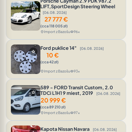
Porsche Cayman 2.9 PDK 987.2
LIFT,SportDesign Steering Wheel
star
[06.08. 2026]
27 777
€
(cca 118 005 zł)
Import z Bazošu
96x
location_on
visibility
Ford puklice 14"
[06.08. 2026]
star
10
€
(cca 42 zł)
Import z Bazošu
93x
location_on
visibility
589 - FORD Transit Custom, 2.0
star
TDCi L1H1 9 miest, 2019
[06.08. 2026]
20 999
€
(cca 89 210 zł)
Import z Bazošu
97x
location_on
visibility
Kapota Nissan Navara
[06.08. 2026]