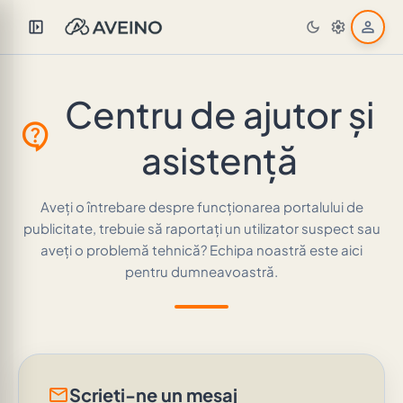
left_panel_open
person
dark_mode
settings
Centru de ajutor și
contact_support
asistență
Aveți o întrebare despre funcționarea portalului de
publicitate, trebuie să raportați un utilizator suspect sau
aveți o problemă tehnică? Echipa noastră este aici
pentru dumneavoastră.
mail
Scrieți-ne un mesaj