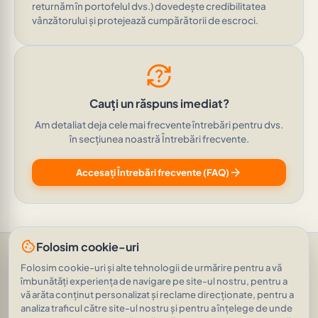
returnăm în portofelul dvs.) dovedește credibilitatea
vânzătorului și protejează cumpărătorii de escroci.
question_exchange
Cauți un răspuns imediat?
Am detaliat deja cele mai frecvente întrebări pentru dvs.
în secțiunea noastră Întrebări frecvente.
arrow_forward
Accesați Întrebări frecvente (FAQ)
cookie
Folosim cookie-uri
Ajutor și sprijin
•
Întrebări
•
Evaluări
•
Întrebați AI
•
Folosim cookie-uri și alte tehnologii de urmărire pentru a vă
Termeni de utilizare
•
Protecția datelor cu caracter personal
•
Flux RSS
îmbunătăți experiența de navigare pe site-ul nostru, pentru a
vă arăta conținut personalizat și reclame direcționate, pentru a
© 2026
|
Publicitate inteligentă alimentată
AVEINO
auto_awesome
de AI
|
analiza traficul către site-ul nostru și pentru a înțelege de unde
1.8.2