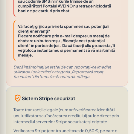
sau codurile SMS în linkurile trimise de un
cumpărător! Portalul AVEINO nu retrage niciodată
bani de pe carduri prin chat.
Vă faceți griji cu privire la spammeri sau potențiali
clienți enervanți?
Fiecare notificare prin e-mail despre un mesaj de
chat are un buton roșu
„Blocați acest potențial
client”
în partea de jos . Dacă faceți clic pe acesta, îi
veți bloca instantaneu și permanent să vă mai trimită
mesaje.
Dacă întâmpinați un astfel de caz, raportați-ne imediat
utilizatorul selectând categoria „Raportează anunț
fraudulos” din formularul nostru din stânga.
verified_user
Sistem Stripe securizat
Toate tranzacțiile legale (cum ar fi verificarea identității
unui utilizator sau încărcarea creditului) au loc direct prin
intermediul serverelor Stripe securizate și criptate.
Verificarea Stripe (contra unei taxe de 0,50 €, pe care o