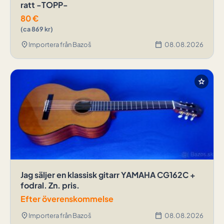
ratt -TOPP-
80
€
(ca 869 kr)
location_on
calendar_today
Importera från Bazoš
08.08.2026
star
Jag säljer en klassisk gitarr YAMAHA CG162C +
fodral. Zn. pris.
Efter överenskommelse
location_on
calendar_today
Importera från Bazoš
08.08.2026