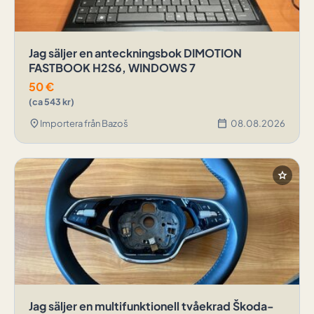
Jag säljer en anteckningsbok DIMOTION
FASTBOOK H2S6, WINDOWS 7
50
€
(ca 543 kr)
location_on
calendar_today
Importera från Bazoš
08.08.2026
star
Jag säljer en multifunktionell tvåekrad Škoda-