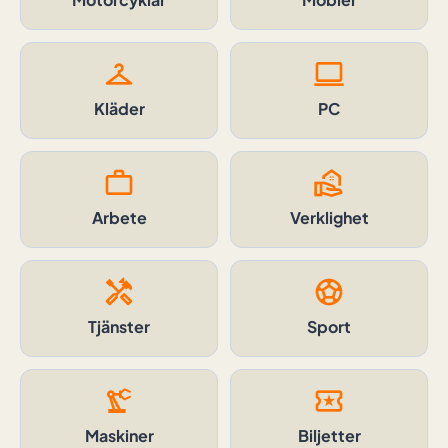
checkroom
computer
Kläder
PC
work
real_estate_agent
Arbete
Verklighet
handyman
sports_soccer
Tjänster
Sport
precision_manufacturing
local_activity
Maskiner
Biljetter