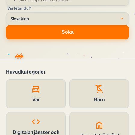
Var letar du?
expand_more
Slovakien
Söka
Huvudkategorier
directions_car
child_friendly
Var
Barn
code
home
Digitala tjänster och