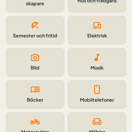
Hus och trädgård
skapare
beach_access
devices
Semester och fritid
Elektrisk
photo_camera
music_note
Bild
Musik
menu_book
smartphone
Böcker
Mobiltelefoner
two_wheeler
chair
Motorcyklar
Möbler