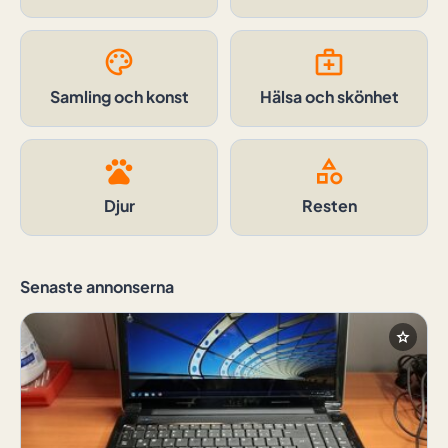
palette
medical_services
Samling och konst
Hälsa och skönhet
pets
category
Djur
Resten
Senaste annonserna
star