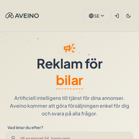
expand_more
language
login
dark_mode
SE
campaign
Reklam för
bilar
Artificiell intelligens till tjänst för dina annonser.
Aveino kommer att göra försäljningen enkel för dig
och svara på alla frågor.
Vad letar du efter?
search