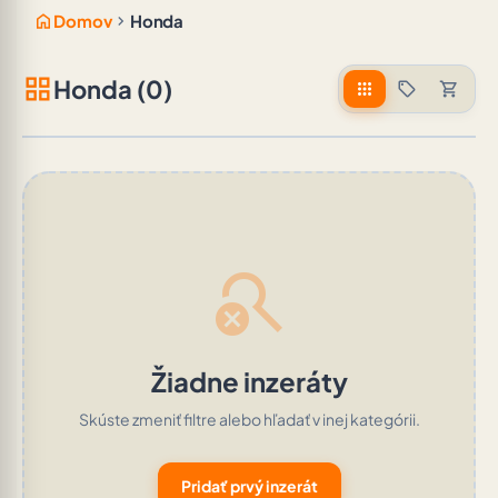
home
chevron_right
Domov
Honda
grid_view
Honda (0)
apps
sell
shopping_cart
search_off
Žiadne inzeráty
Skúste zmeniť filtre alebo hľadať v inej kategórii.
Pridať prvý inzerát