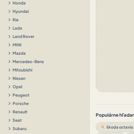
chevron_right
Honda
chevron_right
Hyundai
chevron_right
Kia
chevron_right
Lada
chevron_right
Land Rover
chevron_right
MINI
chevron_right
Mazda
chevron_right
Mercedes-Benz
chevron_right
Mitsubishi
chevron_right
Nissan
chevron_right
Opel
chevron_right
Peugeot
chevron_right
Porsche
chevron_right
Renault
Populárne hľadani
chevron_right
Seat
search
škoda octavia
chevron_right
Subaru