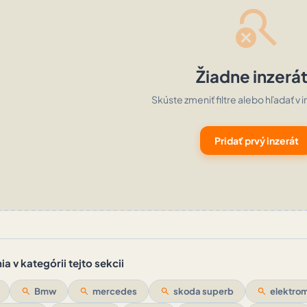
search_off
Žiadne inzerá
Skúste zmeniť filtre alebo hľadať v i
Pridať prvý inzerát
a v kategórii tejto sekcii
search
Bmw
search
mercedes
search
skoda superb
search
elektrom