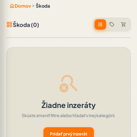
home
chevron_right
Domov
Škoda
grid_view
Škoda (0)
apps
sell
shopping_cart
search_off
Žiadne inzeráty
Skúste zmeniť filtre alebo hľadať v inej kategórii.
Pridať prvý inzerát