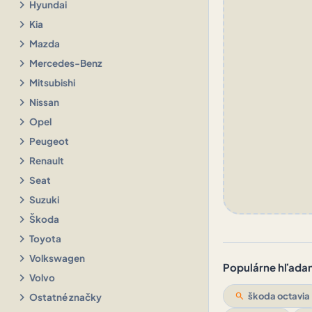
chevron_right
Hyundai
chevron_right
Kia
chevron_right
Mazda
chevron_right
Mercedes-Benz
chevron_right
Mitsubishi
chevron_right
Nissan
chevron_right
Opel
chevron_right
Peugeot
chevron_right
Renault
chevron_right
Seat
chevron_right
Suzuki
chevron_right
Škoda
chevron_right
Toyota
chevron_right
Volkswagen
Populárne hľadani
chevron_right
Volvo
chevron_right
search
škoda octavia
Ostatné značky