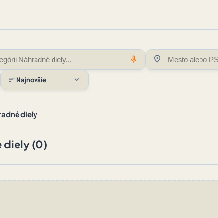
location_on
mic
expand_more
sort
Najnovšie
adné diely
diely (0)