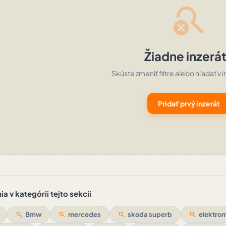
search_off
Žiadne inzerá
Skúste zmeniť filtre alebo hľadať v i
Pridať prvý inzerát
a v kategórii tejto sekcii
search
Bmw
search
mercedes
search
skoda superb
search
elektrom