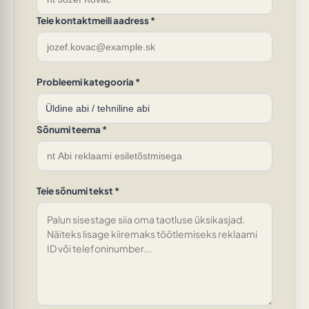
Teie kontaktmeili aadress *
Probleemi kategooria *
Sõnumi teema *
Teie sõnumi tekst *