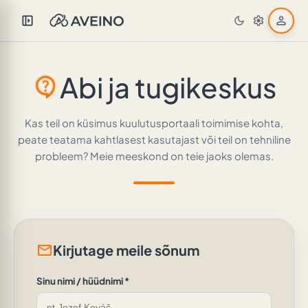
left_panel_open
person
dark_mode
settings
Abi ja tugikeskus
contact_support
Kas teil on küsimus kuulutusportaali toimimise kohta,
peate teatama kahtlasest kasutajast või teil on tehniline
probleem? Meie meeskond on teie jaoks olemas.
mail
Kirjutage meile sõnum
Sinu nimi / hüüdnimi *