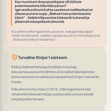
Kas muretsed rämpspostitajate või tüütute
potentsiaalsete klientide pärast?
Igal vestlussõnumi kohta saadetud meiliteatisel on
allosas punane nupp
„Blokeeri see potentsiaalne
klient“
. Sellele klõpsamine blokeerib koheselt ja
jäädavalt edaspidised sõnumid.
Kui sellise juhtumiga kokku puutute, teatage kasutajast
meile viivitamatult, valides vasakul asuval vormil kategooria
„Teata petturlikust reklaamist”.
verified_user
Turvaline Stripe'i süsteem
Kõik juriidilised tehingud (näiteks kasutaja
isikusamasuse kontrollimine või krediidi täiendamine)
toimuvad otse turvaliste ja krüpteeritud Stripe'i serverite
kaudu.
Triibuline kinnitus (tasu 0,50 €, mille tagastame teie
rahakotile) tõestab müüja usaldusväärsust ja kaitseb
ostjaid petturite eest.