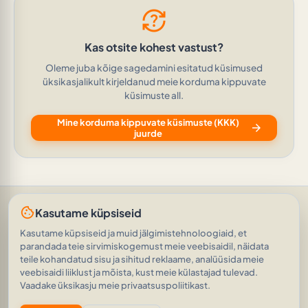
question_exchange
Kas otsite kohest vastust?
Oleme juba kõige sagedamini esitatud küsimused
üksikasjalikult kirjeldanud meie korduma kippuvate
küsimuste all.
Mine korduma kippuvate küsimuste (KKK)
arrow_forward
juurde
Abi ja tugi
•
Küsimused
•
Hinnangud
•
cookie
Kasutame küpsiseid
Küsige tehisintellektilt
•
Kasutustingimused
•
Isikuandmete kaitse
•
RSS-i eestkostja
Kasutame küpsiseid ja muid jälgimistehnoloogiaid, et
parandada teie sirvimiskogemust meie veebisaidil, näidata
© 2026
|
„Harjumus on kõigi asjade isand.“
AVEINO
history_edu
(Gaius Julius Caesar)
|
teile kohandatud sisu ja sihitud reklaame, analüüsida meie
1.8.2
20 306 teadaannet
•
1 961 286 fotot
veebisaidi liiklust ja mõista, kust meie külastajad tulevad.
Vaadake üksikasju meie privaatsuspoliitikast.
eco