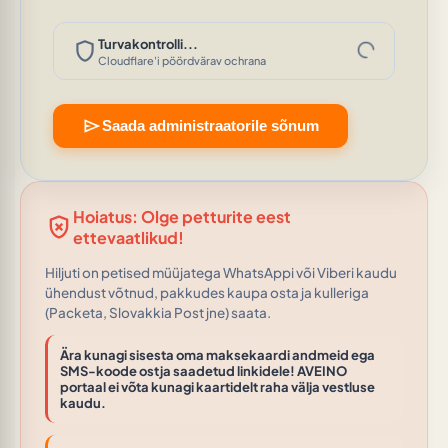
progress_activity
shield
Turvakontrolli...
Cloudflare'i pöördvärav ochrana
send
Saada administraatorile sõnum
Hoiatus: Olge petturite eest
gpp_bad
ettevaatlikud!
Hiljuti on petised müüjatega WhatsAppi või Viberi kaudu
ühendust võtnud, pakkudes kaupa osta ja kulleriga
(Packeta, Slovakkia Post jne) saata.
Ära kunagi sisesta oma maksekaardi andmeid ega
SMS-koode ostja saadetud linkidele! AVEINO
portaal ei võta kunagi kaartidelt raha välja vestluse
kaudu.