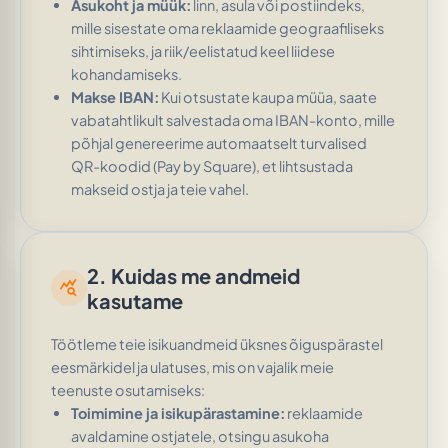
Asukoht ja müük:
linn, asula või postiindeks,
mille sisestate oma reklaamide geograafiliseks
sihtimiseks, ja riik/eelistatud keel liidese
kohandamiseks.
Makse IBAN:
Kui otsustate kaupa müüa, saate
vabatahtlikult salvestada oma IBAN-konto, mille
põhjal genereerime automaatselt turvalised
QR-koodid (Pay by Square), et lihtsustada
makseid ostja ja teie vahel.
2. Kuidas me andmeid
query_stats
kasutame
Töötleme teie isikuandmeid üksnes õiguspärastel
eesmärkidel ja ulatuses, mis on vajalik meie
teenuste osutamiseks:
Toimimine ja isikupärastamine:
reklaamide
avaldamine ostjatele, otsingu asukoha