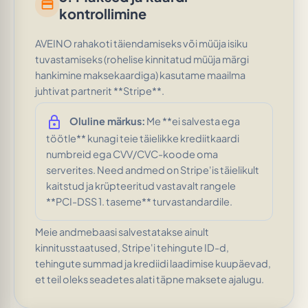
credit_card
kontrollimine
AVEINO rahakoti täiendamiseks või müüja isiku
tuvastamiseks (rohelise kinnitatud müüja märgi
hankimine maksekaardiga) kasutame maailma
juhtivat partnerit **Stripe**.
lock
Oluline märkus:
Me **ei salvesta ega
töötle** kunagi teie täielikke krediitkaardi
numbreid ega CVV/CVC-koode oma
serverites. Need andmed on Stripe'is täielikult
kaitstud ja krüpteeritud vastavalt rangele
**PCI-DSS 1. taseme** turvastandardile.
Meie andmebaasi salvestatakse ainult
kinnitusstaatused, Stripe'i tehingute ID-d,
tehingute summad ja krediidi laadimise kuupäevad,
et teil oleks seadetes alati täpne maksete ajalugu.