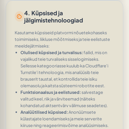
4. Küpsised ja
cookie
jälgimistehnoloogiad
Kasutame küpsiseid platvormi nõuetekohaseks
toimimiseks, liikluse mõõtmiseks ja teie eelistuste
meeldejätmiseks:
Olulised küpsised ja turvalisus:
failid, mis on
vajalikud teie turvaliseks sisselogimiseks.
Sellesse kategooriasse kuulub ka Cloudflare'i
Turnstile'i tehnoloogia, mis analüüsib teie
brauserit taustal, et kontrollida teie isiku
olemasolu ja kaitsta süsteemi robotite eest.
Funktsionaalsus ja eelistused:
salvestage
valitud keel, riik ja värviteemad (näiteks
kohandatud aktsentvärv välimuse seadetes).
Analüütilised küpsised:
Anonüümsete
külastajate loendamiseks ja meie serverite
kiiruse ning reageerimisvõime analüüsimiseks.