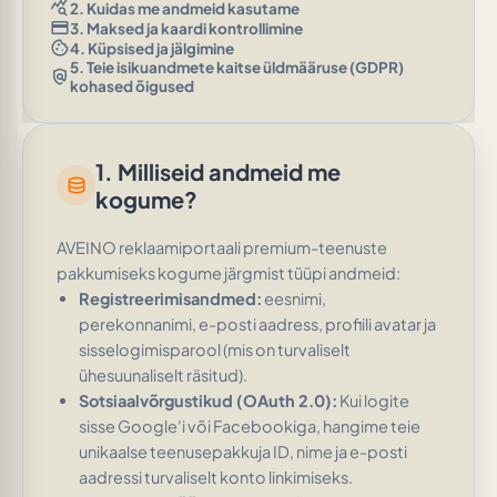
query_stats
2. Kuidas me andmeid kasutame
credit_card
3. Maksed ja kaardi kontrollimine
cookie
4. Küpsised ja jälgimine
5. Teie isikuandmete kaitse üldmääruse (GDPR)
policy
kohased õigused
1. Milliseid andmeid me
database
kogume?
AVEINO reklaamiportaali premium-teenuste
pakkumiseks kogume järgmist tüüpi andmeid:
Registreerimisandmed:
eesnimi,
perekonnanimi, e-posti aadress, profiili avatar ja
sisselogimisparool (mis on turvaliselt
ühesuunaliselt räsitud).
Sotsiaalvõrgustikud (OAuth 2.0):
Kui logite
sisse Google'i või Facebookiga, hangime teie
unikaalse teenusepakkuja ID, nime ja e-posti
aadressi turvaliselt konto linkimiseks.