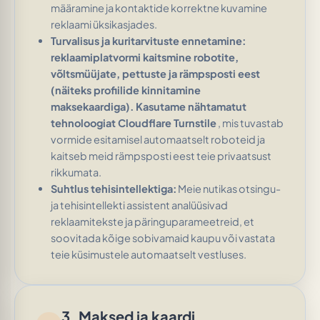
määramine ja kontaktide korrektne kuvamine
reklaami üksikasjades.
Turvalisus ja kuritarvituste ennetamine:
reklaamiplatvormi kaitsmine robotite,
võltsmüüjate, pettuste ja rämpsposti eest
(näiteks profiilide kinnitamine
maksekaardiga). Kasutame nähtamatut
tehnoloogiat
Cloudflare Turnstile
, mis tuvastab
vormide esitamisel automaatselt roboteid
ja
kaitseb meid rämpsposti eest teie privaatsust
rikkumata.
Suhtlus tehisintellektiga:
Meie nutikas otsingu-
ja tehisintellekti assistent analüüsivad
reklaamitekste ja päringuparameetreid, et
soovitada kõige sobivamaid kaupu või vastata
teie küsimustele automaatselt vestluses.
3. Maksed ja kaardi