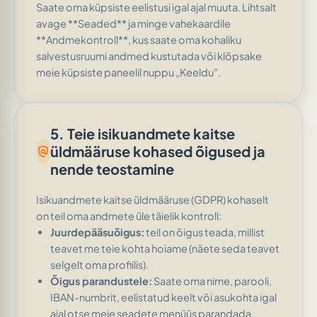
Saate oma küpsiste eelistusi igal ajal muuta. Lihtsalt
avage **Seaded** ja minge vahekaardile
**Andmekontroll**, kus saate oma kohaliku
salvestusruumi andmed kustutada või klõpsake
meie küpsiste paneelil nuppu „Keeldu”.
5. Teie isikuandmete kaitse
üldmääruse kohased õigused ja
policy
nende teostamine
Isikuandmete kaitse üldmääruse (GDPR) kohaselt
on teil oma andmete üle täielik kontroll:
Juurdepääsuõigus:
teil on õigus teada, millist
teavet me teie kohta hoiame (näete seda teavet
selgelt oma profiilis).
Õigus parandustele:
Saate oma nime, parooli,
IBAN-numbrit, eelistatud keelt või asukohta igal
ajal otse meie seadete menüüs parandada.