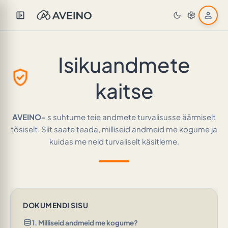
left_panel_open
person
dark_mode
settings
Isikuandmete
verified_user
kaitse
AVEINO-
s
suhtume teie andmete turvalisusse äärmiselt
tõsiselt. Siit saate teada, milliseid andmeid me kogume ja
kuidas me neid turvaliselt käsitleme.
DOKUMENDI SISU
database
1. Milliseid andmeid me kogume?