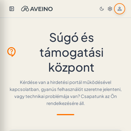
left_panel_open
person
dark_mode
settings
Súgó és
támogatási
contact_support
központ
Kérdése van a hirdetési portál működésével
kapcsolatban, gyanús felhasználót szeretne jelenteni,
vagy technikai problémája van? Csapatunk az Ön
rendelkezésére áll.