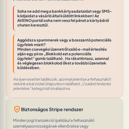
Soha ne add meg a bankkártyaadataidat vagy SMS-
kódjaidat a vásárló által küldött linkekben! Az
AVEINO portál soha nem vesz fel pénzt a kártyádról
chaten keresztül.
Aggódsz a spammerek vagy a bosszantó potenciális
ügyfelek miatt?
Minden csevegési üzenetről szóló e-mail értesítés
alján egy piros
„Blokkold ezt a potenciális
ügyfelet”
gomb található . Ha rákattintasz, azonnal
és véglegesen blokkolod őket a további üzenetek
küldésében.
Ha ilyen esettel találkozik, azonnal jelentse a felhasználót
nekünk a bal oldali űrlapunkon található „Csalárd hirdetés
jelentése” kategóriát kiválasztva.
verified_user
Biztonságos Stripe rendszer
Minden jogi tranzakció (például a felhasználó
személyazonosságának ellenőrzése vagy