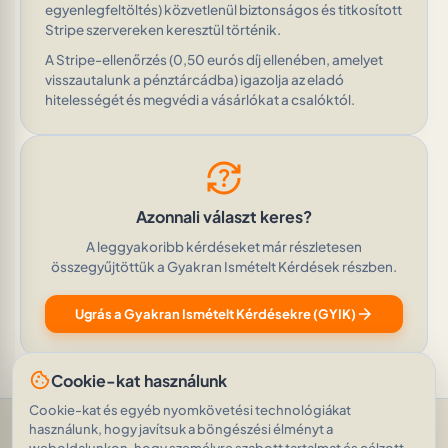
egyenlegfeltöltés) közvetlenül biztonságos és titkosított
Stripe szervereken keresztül történik.
A Stripe-ellenőrzés (0,50 eurós díj ellenében, amelyet
visszautalunk a pénztárcádba) igazolja az eladó
hitelességét és megvédi a vásárlókat a csalóktól.
question_exchange
Azonnali választ keres?
A leggyakoribb kérdéseket már részletesen
összegyűjtöttük a Gyakran Ismételt Kérdések részben.
arrow_forward
Ugrás a Gyakran Ismételt Kérdésekre (GYIK)
cookie
Cookie-kat használunk
Cookie-kat és egyéb nyomkövetési technológiákat
használunk, hogy javítsuk a böngészési élményt a
Segítség és támogatás
•
Kérdések
•
Értékelések
•