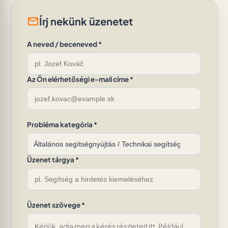
mail
Írj nekünk üzenetet
A neved / beceneved *
Az Ön elérhetőségi e-mail címe *
Probléma kategória *
Üzenet tárgya *
Üzenet szövege *