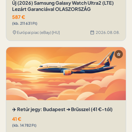
Új (2026) Samsung Galaxy Watch Ultra2 (LTE)
Lezárt Garanciával OLASZORSZÁG
587
€
(kb. 211 631 Ft)
location_on
calendar_today
Európai piac (eBay) [HU]
2026.08.08.
star
✈️ Retúr jegy: Budapest ➔ Brüsszel (41 €-tól)
41
€
(kb. 14 782 Ft)