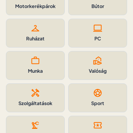
Motorkerékpárok
Bútor
checkroom
computer
Ruházat
PC
work
real_estate_agent
Munka
Valóság
handyman
sports_soccer
Szolgáltatások
Sport
precision_manufacturing
local_activity