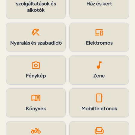
szolgáltatások és
Ház és kert
alkotók
beach_access
devices
Nyaralás és szabadidő
Elektromos
photo_camera
music_note
Fénykép
Zene
menu_book
smartphone
Könyvek
Mobiltelefonok
two_wheeler
chair