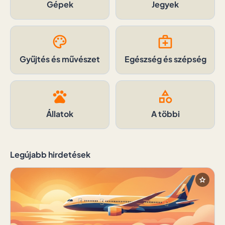
Gépek
Jegyek
palette
medical_services
Gyűjtés és művészet
Egészség és szépség
pets
category
Állatok
A többi
Legújabb hirdetések
star