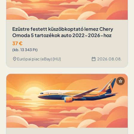
Ezüstre festett küszöbkoptató lemez Chery
Omoda 5 tartozékok auto 2022-2026-hoz
37
€
(kb. 13 343 Ft)
location_on
calendar_today
Európai piac (eBay) [HU]
2026.08.08.
star