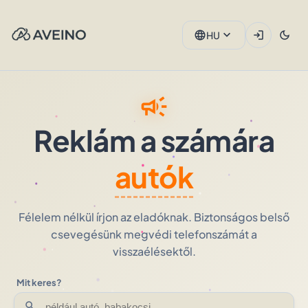
expand_more
language
login
dark_mode
HU
campaign
Reklám a számára
autók
Félelem nélkül írjon az eladóknak. Biztonságos belső
csevegésünk megvédi telefonszámát a
visszaélésektől.
Mit keres?
search