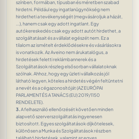
színben, formában, típusban és méretben szabad
hirdetni. Például egy ingatlanügynökség nem
hirdetheti a tevékenységét (megvásároljuk a házát,
...), hanem csak egy adott ingatlant. Egy
autókereskedés csak egy adott autót hirdethet, a
szolgáltatásait és a vállalat egészét nem. Ez a
tilalom az ismételt érdeklődésekre és vásárlásokra
is vonatkozik. Az Aveino nem árukatalógus, a
hirdetések feletti reklámbannerek és a
Szolgáltatások részleg elsősorban vállalatoknak
szólnak. Ahhoz, hogy egy üzleti vállalkozás jól
látható legyen, köteles a hirdetés végén feltüntetni
a nevét és a cégazonosítóját (AZ EURÓPAI
PARLAMENT ÉS A TANÁCS (EU) 2019/1150
RENDELETE).
3.
A felhasználó ellenőrzését követően minden
alapvető szerverszolgáltatás ingyenesen
biztosított. Egyes szolgáltatások díjkötelesek,
különösen a Munka és Szolgáltatások részben
található hirdetések, valamint az egyes