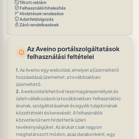
block
Tiltott reklám
verified_user
Felhasználói hitelesítés
sort
Hirdetések rendezése
privacy_tip
Adatfeldolgozás
gavel
Záró rendelkezések
Az Aveino portálszolgáltatások
info
felhasználási feltételei
1.
Az Aveino egy weboldal, amelyet a [üzemeltető
hozzáadása] üzemeltet, a továbbiakban:
üzemeltető.
2.
A weboldal lehetővé teszi magánszemélyek és
üzleti vállalkozások (a továbbiakban: felhasználók)
áruinak, szolgáltatásainak és egyéb tulajdonának
közzétételét és keresését. A felhasználók
közvetlenül nem hirdethetik üzleti
tevékenységüket. Az árukat csak nagyon
meghatározott módon, azaz darabonként, egy