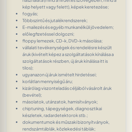
használata (mind a hirdetés szövegében, mind a
kép helyett vagy felett), képek keretezése;
fogyás;
Többszintű és jutalékrendszerek;
E-mailezés és egyéb munkanélküli jövedelem;
előlegfizetéssel dolgozni;
floppy lemezek, CD-k, DVD-k másolása;
vállalati tevékenységek és rendelésre készült
áruk (kivételt képez a szolgáltatások kínálása a
szolgáltatások részben, új áruk kínálása itt is
tilos);
ugyanazon új áruk ismételt hirdetései;
korlátlan mennyiségű áru;
kizárólag viszonteladás céljából vásárolt áruk
(bevétel);
másolatok, utánzatok, hamisítványok;
chiptuning, tápegységek, diagnosztikai
készletek, radardetektorok stb.;
dokumentumok és műszaki bizonyítványok,
rendszámtáblák, közlekedési táblák;