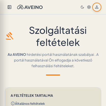
left_panel_open
person
dark_mode
settings
Szolgáltatási
gavel
feltételek
Az AVEINO
hirdetési portál használatának szabályai
. A
portál használatával Ön elfogadja a következő
felhasználási feltételeket.
A FELTÉTELEK TARTALMA
info
Általános feltételek