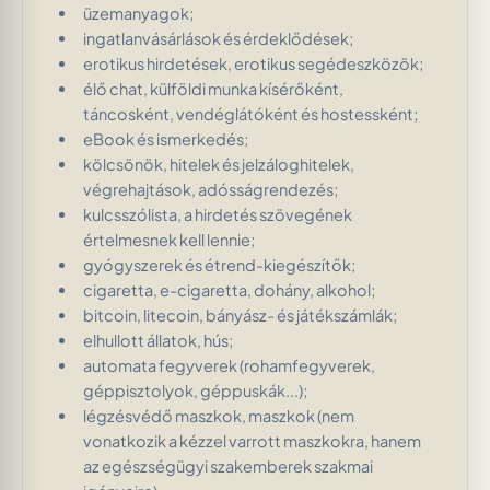
üzemanyagok;
ingatlanvásárlások és érdeklődések;
erotikus hirdetések, erotikus segédeszközök;
élő chat, külföldi munka kísérőként,
táncosként, vendéglátóként és hostessként;
eBook és ismerkedés;
kölcsönök, hitelek és jelzáloghitelek,
végrehajtások, adósságrendezés;
kulcsszólista, a hirdetés szövegének
értelmesnek kell lennie;
gyógyszerek és étrend-kiegészítők;
cigaretta, e-cigaretta, dohány, alkohol;
bitcoin, litecoin, bányász- és játékszámlák;
elhullott állatok, hús;
automata fegyverek (rohamfegyverek,
géppisztolyok, géppuskák...);
légzésvédő maszkok, maszkok (nem
vonatkozik a kézzel varrott maszkokra, hanem
az egészségügyi szakemberek szakmai