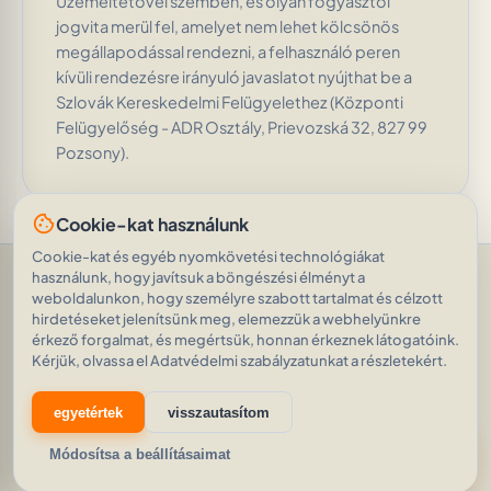
Üzemeltetővel szemben, és olyan fogyasztói
jogvita merül fel, amelyet nem lehet kölcsönös
megállapodással rendezni, a felhasználó peren
kívüli rendezésre irányuló javaslatot nyújthat be a
Szlovák Kereskedelmi Felügyelethez (Központi
Felügyelőség - ADR Osztály, Prievozská 32, 827 99
Pozsony).
cookie
Cookie-kat használunk
Cookie-kat és egyéb nyomkövetési technológiákat
használunk, hogy javítsuk a böngészési élményt a
Segítség és támogatás
•
Kérdések
•
Értékelések
•
weboldalunkon, hogy személyre szabott tartalmat és célzott
Kérdezd meg az AI-t
•
Felhasználási feltételek
•
Személyes adatok védelme
•
RSS-hírcsatorna
hirdetéseket jelenítsünk meg, elemezzük a webhelyünkre
érkező forgalmat, és megértsük, honnan érkeznek látogatóink.
© 2026
|
Intelligens hirdetés az AI-val
|
AVEINO
auto_awesome
Kérjük, olvassa el Adatvédelmi szabályzatunkat a részletekért.
1.8.2
21 915 hirdetéseket
•
2 216 412 kijelző
egyetértek
visszautasítom
eco
Csökkentjük digitális szénlábnyomunkat.
Tudjon
auto_awesome
Módosítsa a beállításaimat
meg többet