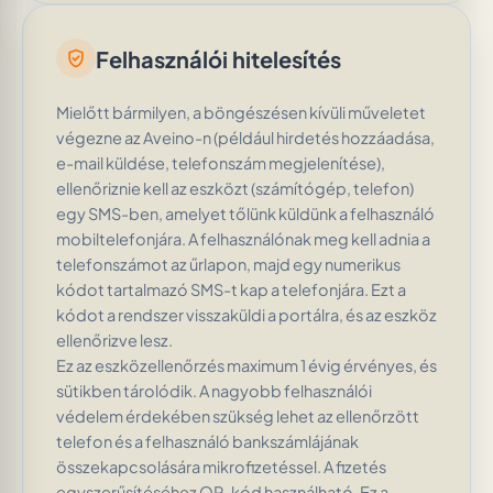
Felhasználói hitelesítés
verified_user
Mielőtt bármilyen, a böngészésen kívüli műveletet
végezne az Aveino-n (például hirdetés hozzáadása,
e-mail küldése, telefonszám megjelenítése),
ellenőriznie kell az eszközt (számítógép, telefon)
egy SMS-ben, amelyet tőlünk küldünk a felhasználó
mobiltelefonjára. A felhasználónak meg kell adnia a
telefonszámot az űrlapon, majd egy numerikus
kódot tartalmazó SMS-t kap a telefonjára. Ezt a
kódot a rendszer visszaküldi a portálra, és az eszköz
ellenőrizve lesz.
Ez az eszközellenőrzés maximum 1 évig érvényes, és
sütikben tárolódik. A nagyobb felhasználói
védelem érdekében szükség lehet az ellenőrzött
telefon és a felhasználó bankszámlájának
összekapcsolására mikrofizetéssel. A fizetés
egyszerűsítéséhez QR-kód használható. Ez a