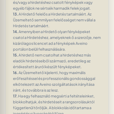
és/vagy a hirdetéshez csatolt fényképek vagy
egyéb fájlok ne sértsék harmadik felek jogait.
13.
A Hirdető felelős a Hirdetés tartalmáért. Az
Üzemeltető semmilyen felelősséget nem vállal a
Hirdetés tartalmáért.
14.
Amennyiben a Hirdető olyan fényképeket
csatol a Hirdetéshez, amelyeknek ő a szerzője, nem
kizárólagos licencet ad a fényképek Aveino
portálon belüli felhasználására.
15.
A hirdető nem csatolhat a hirdetéshez más
eladók hirdetéseiből származó, eredetileg az
értékesített áruról készült fényképeket.
16.
Az Üzemeltető kijelenti, hogy maximális
erőfeszítéssel és professzionális gondossággal
elkötelezett az Aveino szolgáltatások irányítása
iránt, és továbbra is az lesz.
17.
Ha egy felhasználó megsérti a feltételeinket,
blokkolhatjuk, és hirdetéseit a rangsorolásuktól
függetlenül töröljük. A blokkolás időtartama a
jogsértés súlyosságától függ.