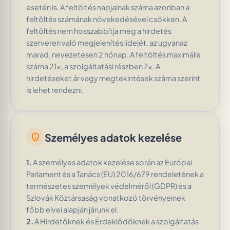
esetén is. A feltöltés napjainak száma azonban a
feltöltés számának növekedésével csökken. A
feltöltés nem hosszabbítja meg a hirdetés
szerveren való megjelenítési idejét, az ugyanaz
marad, nevezetesen 2 hónap. A feltöltés maximális
száma 21x, a szolgáltatási részben 7x. A
hirdetéseket ár vagy megtekintések száma szerint
is lehet rendezni.
Személyes adatok kezelése
privacy_tip
1.
A személyes adatok kezelése során az Európai
Parlament és a Tanács (EU) 2016/679 rendeletének a
természetes személyek védelméről (GDPR) és a
Szlovák Köztársaság vonatkozó törvényeinek
főbb elvei alapján járunk el.
2.
A Hirdetőknek és Érdeklődőknek a szolgáltatás