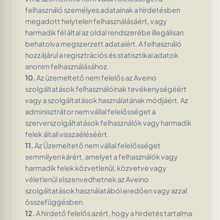
felhasználó személyes adatainak a hirdetésben
megadott helytelen felhasználásáért, vagy
harmadik fél által az oldal rendszerébe illegálisan
behatolva megszerzett adataiért. A felhasználó
hozzájárul a regisztrációs és statisztikai adatok
anonim felhasználásához.
10.
Az üzemeltető nem felelős az Aveino
szolgáltatások felhasználóinak tevékenységéért
vagy a szolgáltatások használatának módjáért. Az
adminisztrátor nem vállal felelősséget a
szerverszolgáltatások felhasználók vagy harmadik
felek általi visszaéléséért.
11.
Az Üzemeltető nem vállal felelősséget
semmilyen kárért, amelyet a felhasználók vagy
harmadik felek közvetlenül, közvetve vagy
véletlenül elszenvedhetnek az Aveino
szolgáltatások használatából eredően vagy azzal
összefüggésben.
12.
A hirdető felelős azért, hogy a hirdetés tartalma