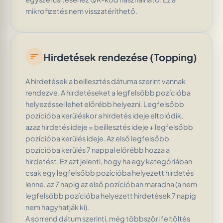
mikrofizetés nem visszatéríthető.
Hirdetések rendezése (Topping)
sort
A hirdetések a beillesztés dátuma szerint vannak
rendezve. A hirdetéseket a legfelsőbb pozícióba
helyezéssel lehet előrébb helyezni. Legfelsőbb
pozícióba kerüléskor a hirdetés ideje eltolódik,
azaz hirdetés ideje = beillesztés ideje + legfelsőbb
pozícióba kerülés ideje. Az első legfelsőbb
pozícióba kerülés 7 nappal előrébb hozza a
hirdetést. Ez azt jelenti, hogy ha egy kategóriában
csak egy legfelsőbb pozícióba helyezett hirdetés
lenne, az 7 napig az első pozícióban maradna (a nem
legfelsőbb pozícióba helyezett hirdetések 7 napig
nem hagyhatják ki).
A sorrend dátum szerinti, még többszöri feltöltés