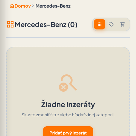
home
chevron_right
Domov
Mercedes-Benz
grid_view
Mercedes-Benz (0)
apps
sell
shopping_cart
search_off
Žiadne inzeráty
Skúste zmeniť filtre alebo hľadať v inej kategórii.
Pridať prvý inzerát