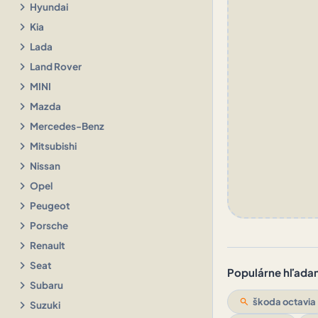
chevron_right
Hyundai
chevron_right
Kia
chevron_right
Lada
chevron_right
Land Rover
chevron_right
MINI
chevron_right
Mazda
chevron_right
Mercedes-Benz
chevron_right
Mitsubishi
chevron_right
Nissan
chevron_right
Opel
chevron_right
Peugeot
chevron_right
Porsche
chevron_right
Renault
chevron_right
Seat
Populárne hľadani
chevron_right
Subaru
search
škoda octavia
chevron_right
Suzuki