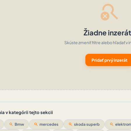
search_off
Žiadne inzerá
Skúste zmeniť filtre alebo hľadať v i
Pridať prvý inzerát
a v kategórii tejto sekcii
search
Bmw
search
mercedes
search
skoda superb
search
elektrom