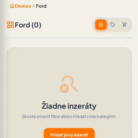
home
chevron_right
Domov
Ford
grid_view
Ford (0)
apps
sell
shopping_cart
search_off
Žiadne inzeráty
Skúste zmeniť filtre alebo hľadať v inej kategórii.
Pridať prvý inzerát