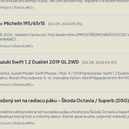
e určena jak pro domácí kutily, tak i pro autoservisy. Najdete v ní široké množst
etailní popisy např.: k motorům, převodovkám, podvozkům, karo ...
Import z Bazošu
0x
n
visibility
x Michelin 195/65r15
[06.08. 2026 05:35]
bízím 2 pneu viz. foto dezén 4mm ZPROSTŘEDKOVÁNÍ DOVOZU VOZIDEL ZE
AHRANIČÍ ...
Import z Bazošu
2x
n
visibility
uzuki Swift 1.2 DualJet 2019 GL 2WD
[06.08. 2026 04:30]
načka: Suzuki Model: Swift Mesiac / Rok: 5 / 2019 Spresnenie: Swift 1.2 Dual
alivo: Benzín Prevodovka: 5-st. manuálna Výkon: 66 kW Najazdené km: 84 10
SAAZC83S00255661 Stav: Používané Karoséria: Hatchback Pohon: Pred ...
Import z Bazošu
0x
n
visibility
ožený set na radiacu páku – Škoda Octavia / Superb (DSG
redám kvalitný kožený set na radiacu páku vhodný pre Škoda Octavia a Super
bsahuje bočný kryt a vnútorný dekor. Pekné spracovanie, príjemný materiál,
montáž – pasuje ako OEM diel. Pr
Import z Bazošu
96x
n
visibility