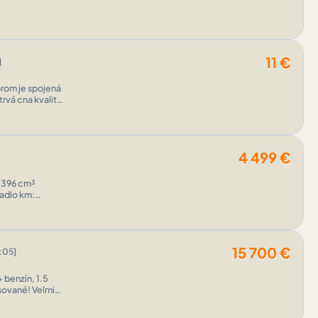
11
€
]
rom je spojená
rvá cna kvalita
ekt ...
4 499
€
tadlo km:
15 700
€
:05]
 benzín, 1.5
sované! Velmi