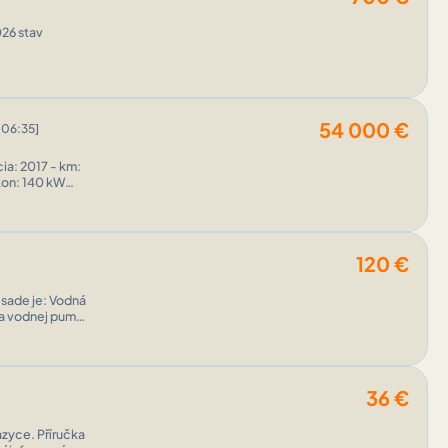
026 stav
54 000
€
 06:35]
ýkon: 140 kW
120
€
 sade je: Vodná
ia vodnej pumpy
36
€
azyce. Příručka