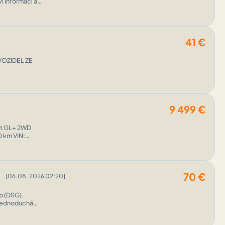
ví informací a
41
€
9 499
€
Jet GL+ 2WD
0 km VIN:
)
70
€
[06.08. 2026 02:20]
b (DSG).
 jednoduchá
evedenie: DSG – bočný kryt + vnútorný trim Ko ...