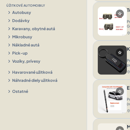
ÚŽITKOVÉ AUTOMOBILY
T
chevron_right
Autobusy
star
chevron_right
Dodávky
Pr
Go
chevron_right
Karavany, obytné autá
location_o
chevron_right
Mikrobusy
chevron_right
Nákladné autá
K
chevron_right
star
Pick-up
chevron_right
P
Vozíky, prívesy
p
chevron_right
Havarované užitková
location_o
chevron_right
Náhradné diely užitková
E
chevron_right
star
Ostatné
P
(
location_o
M