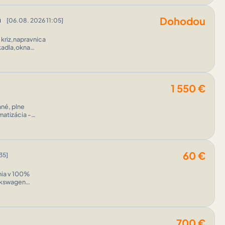
m
Dohodou
[06.08. 2026 11:05]
 kriz,napravnica
kadla,okna
1 550
€
ané, plne
60
€
35]
nia v 100%
700
€