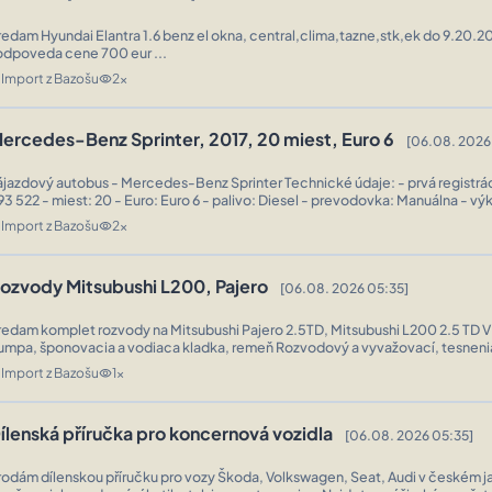
redam Hyundai Elantra 1.6 benz el okna, central,clima,tazne,stk,ek do 9.20.2
zodpoveda cene 700 eur ...
Import z Bazošu
2x
n
visibility
ercedes-Benz Sprinter, 2017, 20 miest, Euro 6
[06.08. 2026
azdový autobus - Mercedes-Benz Sprinter Technické údaje: - prvá registrácia: 2017 - km:
93 522 - miest: 20 - Euro: Euro 6 - palivo: Diesel - prevodovka: Manuálna - v
190 CV/HP) - dĺžka: 7.36 m - nápravy: 2 - Motor: Merce ...
Import z Bazošu
2x
n
visibility
ozvody Mitsubushi L200, Pajero
[06.08. 2026 05:35]
redam komplet rozvody na Mitsubushi Pajero 2.5TD, Mitsubushi L200 2.5 TD V
umpa, šponovacia a vodiaca kladka, remeň Rozvodový a vyvažovací, tesnen
 vieka ventilov Vsetky diely samozrejme zabalene, nepoužité. ...
Import z Bazošu
1x
n
visibility
ílenská příručka pro koncernová vozidla
[06.08. 2026 05:35]
rodám dílenskou příručku pro vozy Škoda, Volkswagen, Seat, Audi v českém j