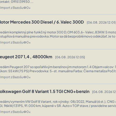
ontakt: 0915139930 ...
Import z Bazošu
0x
n
visibility
otor Mercedes 300 Diesel / 6.Valec 300D
[06.08. 2026 12:05
redám kompletný plne funkčný motor 300 D,OM 603,6- Valec,83KW.S moto
.stupňová manuálna prevodovka.Motor sa dá bezproblémovo odskúšať.Je to t
o začiatku 90-tych rokov.Mechanika radové čerpadlo Bosch,žiadna kazová el
Import z Bazošu
0x
n
visibility
eugeot 207 1,4 , 48000km
[06.08. 2026 12:05]
edám Peugeot 207 so spoľahlivým benzínovým motorom 1.4 Objem valcov: 1396 cm³
ýkon: 55 kW (75 PS) Prevodovka: 5-st. manuálna Farba: Čierna metalíza Počí
48000 Pohon: Predný Rok výroby: 2008 Palivo: Benzín Výbava: 4x airbag, ...
Import z Bazošu
0x
n
visibility
olkswagen Golf 8 Variant 1.5 TGI CNG+benzin
[06.08. 2026 12
redám/vymením VW Golf 8 Variant, rok výroby: 08/2022, Manuál (6 st.), CNG +
GI, 96kW/131PS, 91.000 km, kúpené v SR. Auto v TOP stave / pravidelne servi
ízka spotreba! Nebúrané, nestriekané! Bez investícii! Nová STK+EK ...
Import z Bazošu
0x
n
visibility