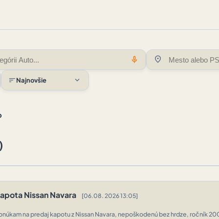
location_on
mic
expand_more
sort
Najnovšie
o
)
apota Nissan Navara
[06.08. 2026 13:05]
onúkam na predaj kapotu z Nissan Navara, nepoškodenú bez hrdze, ročník 200