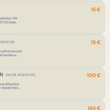
15
€
15
€
026 02:20]
Kvalitné kovové
W fanúšikov.
3)
100
€
[06.08. 2026 02:20]
Seat Alhambre
E / 7N0827851G,
160
€