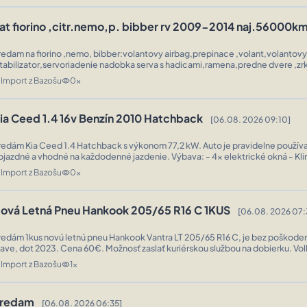
iat fiorino ,citr.nemo,p. bibber rv 2009-2014 naj.56000k
redam na fiorino ,nemo, bibber:volantovy airbag,prepinace ,volant,volantovy
stabilizator,servoriadenie nadobka serva s hadicami,ramena,predne dvere ,zr
veri,tapacira ,klucky ,mechanizmus stahovania manual,dverova brzda,pl ...
Import z Bazošu
0x
n
visibility
ia Ceed 1.4 16v Benzín 2010 Hatchback
[06.08. 2026 09:10]
redám Kia Ceed 1.4 Hatchback s výkonom 77,2 kW. Auto je pravidelne použív
azdné a vhodné na každodenné jazdenie. Výbava: - 4× elektrické okná - Klimatizácia -
Palubný počítač - Tmavé fólie s certifikátom - 2× kľúč Ďalšie inf ...
Import z Bazošu
0x
n
visibility
ová Letná Pneu Hankook 205/65 R16 C 1KUS
[06.08. 2026 07:
redám 1kus novú letnú pneu Hankook Vantra LT 205/65 R16 C, je bez poškode
t 2023. Cena 60€. Možnosť zaslať kuriérskou službou na dobierku. Volkswagen
ransporter, Multivan, Caravelle, T4, T5, T6, T6.1, Mercedes Vito, Vian ...
Import z Bazošu
1x
n
visibility
redam
[06.08. 2026 06:35]