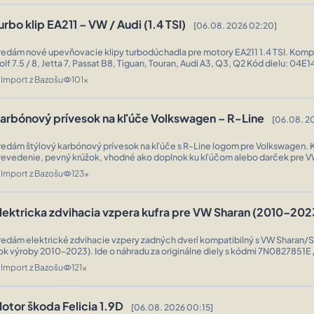
urbo klip EA211 – VW / Audi (1.4 TSI)
[06.08. 2026 02:20]
edám nové upevňovacie klipy turbodúchadla pre motory EA211 1.4 TSI. Kompatibilita: VW
lf 7.5 / 8, Jetta 7, Passat B8, Tiguan, Touran, Audi A3, Q3, Q2 Kód dielu: 04E145722 Sada
obsahuje 2 kusy. SADA- 12mm/2020-24 - 20€ 9mm/2017-19 - 15€ ...
Import z Bazošu
101x
n
visibility
arbónový prívesok na kľúče Volkswagen – R-Line
[06.08. 2
redám štýlový karbónový prívesok na kľúče s R-Line logom pre Volkswagen. 
revedenie, pevný krúžok, vhodné ako doplnok ku kľúčom alebo darček pre V
KUS-15€! PRE VIAC INFO TEL. alebo SPRÁVA ...
Import z Bazošu
123x
n
visibility
lektricka zdvihacia vzpera kufra pre VW Sharan (2010–202
redám elektrické zdvihacie vzpery zadných dverí kompatibilný s VW Sharan/
rok výroby 2010–2023). Ide o náhradu za originálne diely s kódmi 7N0827851
určené na dovýbavu alebo výmenu existujúceho systému. 100€-KUS! PRE ...
Import z Bazošu
121x
n
visibility
otor škoda Felicia 1.9D
[06.08. 2026 00:15]