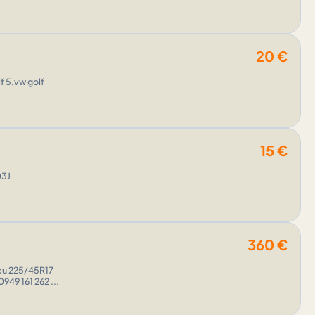
20
€
f 5,vw golf
15
€
03J
360
€
DUNLOP Letne na jednu sezonu -moznost po dohode zaslat kurierom viac info 0949 161 262 ...