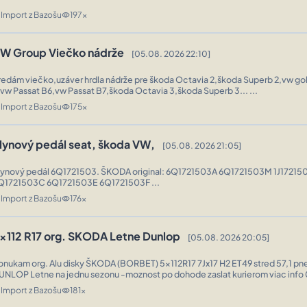
Import z Bazošu
197x
n
visibility
W Group Viečko nádrže
[05.08. 2026 22:10]
redám viečko,uzáver hrdla nádrže pre škoda Octavia 2,škoda Superb 2,vw gol
,vw Passat B6,vw Passat B7,škoda Octavia 3,škoda Superb 3... ...
Import z Bazošu
175x
n
visibility
lynový pedál seat, škoda VW,
[05.08. 2026 21:05]
lynový pedál 6Q1721503. ŠKODA original: 6Q1721503A 6Q1721503M 1J17215
Q1721503C 6Q1721503E 6Q1721503F ...
Import z Bazošu
176x
n
visibility
x112 R17 org. SKODA Letne Dunlop
[05.08. 2026 20:05]
ukam org. Alu disky ŠKODA (BORBET) 5x112R17 7Jx17 H2 ET49 stred 57,1 pneu 225/45R17
Import z Bazošu
181x
n
visibility