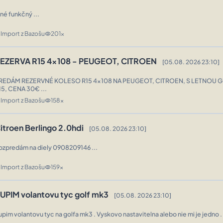
lné funkčný ...
Import z Bazošu
201x
n
visibility
EZERVA R15 4x108 - PEUGEOT, CITROEN
[05.08. 2026 23:10]
REDÁM REZERVNÉ KOLESO R15 4x108 NA PEUGEOT, CITROEN, S LETNOU 
R15, CENA 30€ ...
Import z Bazošu
158x
n
visibility
itroen Berlingo 2.0hdi
[05.08. 2026 23:10]
Rozpredám na diely 0908209146 ...
Import z Bazošu
159x
n
visibility
UPIM volantovu tyc golf mk3
[05.08. 2026 23:10]
Kupim volantovu tyc na golfa mk3 . Vyskovo nastavitelna alebo nie mi je jedno .