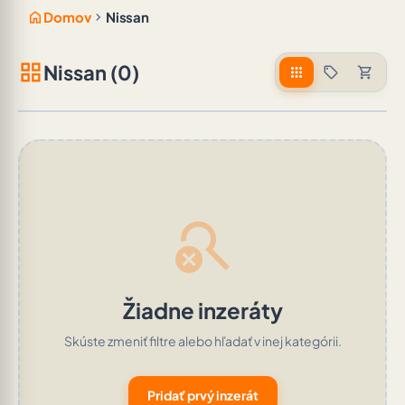
home
chevron_right
Domov
Nissan
grid_view
Nissan (0)
apps
sell
shopping_cart
search_off
Žiadne inzeráty
Skúste zmeniť filtre alebo hľadať v inej kategórii.
Pridať prvý inzerát