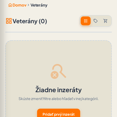
home
chevron_right
Domov
Veterány
grid_view
Veterány (0)
apps
sell
shopping_cart
search_off
Žiadne inzeráty
Skúste zmeniť filtre alebo hľadať v inej kategórii.
Pridať prvý inzerát