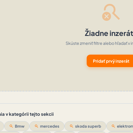
search_off
Žiadne inzerá
Skúste zmeniť filtre alebo hľadať v i
Pridať prvý inzerát
a v kategórii tejto sekcii
search
Bmw
search
mercedes
search
skoda superb
search
elektrom