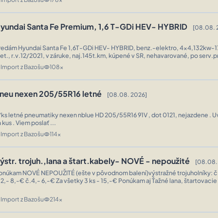
yundai Santa Fe Premium, 1,6 T-GDi HEV- HYBRID
[08.08. 
redám Hyundai Santa Fe 1,6T-GDi HEV- HYBRID, benz.-elektro, 4x4,132kw-1
et., r.v.12/2021, v záruke, naj.145t.km, kúpené v SR, nehavarované, po serv.p
ezónne prezutie, treba vidieť. ...
Import z Bazošu
108x
n
visibility
neu nexen 205/55R16 letné
[08.08. 2026]
/ks letné pneumatiky nexen nblue HD 205/55R16 91V , dot 0121, nejazdene . 
 kus . Viem poslať ...
Import z Bazošu
114x
n
visibility
ýstr. trojuh.,lana a štart.kabely- NOVÉ - nepoužité
[08.08.
onúkam NOVÉ NEPOUŽITÉ (ešte v pôvodnom balení)výstražné trojuholníky: č.
.2,- 8,-€ č.4,- 6,-€ Za všetky 3 ks - 15,-€ Ponúkam aj Ťažné lana, štartovacie
ekárničky (všetko nepoužité viď foto)-možnosť skompletovať rôzne sady( ...
Import z Bazošu
214x
n
visibility