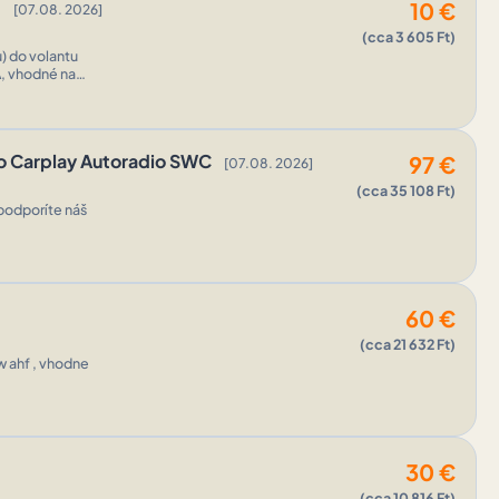
m
10
€
[07.08. 2026]
(cca 3 605 Ft)
A, vhodné na
.
to Carplay Autoradio SWC
97
€
[07.08. 2026]
(cca 35 108 Ft)
podporíte náš
60
€
(cca 21 632 Ft)
w ahf , vhodne
30
€
(cca 10 816 Ft)