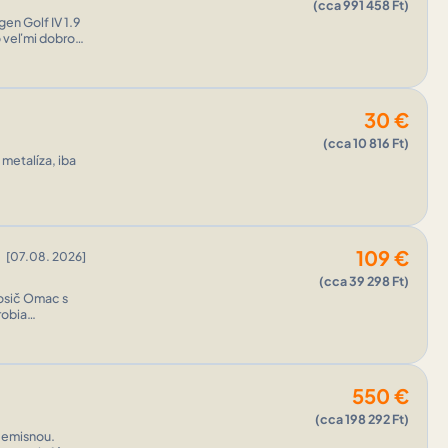
(cca 991 458 Ft)
vo veľmi dobrom
30
€
(cca 10 816 Ft)
metalíza, iba
109
€
[07.08. 2026]
(cca 39 298 Ft)
nosič Omac s
robia
á inštal ...
550
€
(cca 198 292 Ft)
j emisnou.