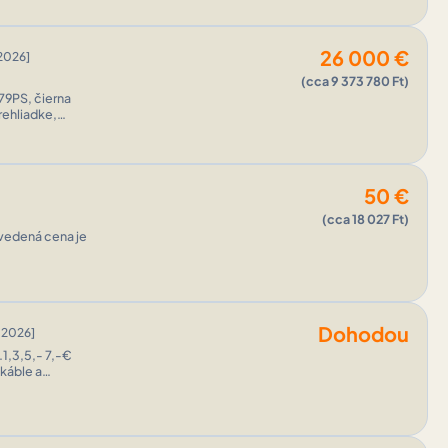
26 000
€
2026]
(cca 9 373 780 Ft)
79PS, čierna
rehliadke,
50
€
(cca 18 027 Ft)
Uvedená cena je
Dohodou
 2026]
1,3,5,- 7,-€
 káble a