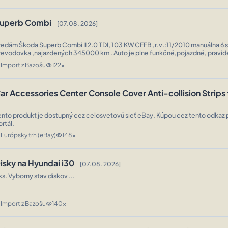
uperb Combi
[07.08. 2026]
edám Škoda Superb Combi II 2.0 TDI, 103 KW CFFB ,r.v.:11/2010 manuálna 6 stupňová
vodovka ,najazdených 345000 km . Auto je plne funkčné,pojazdné, pravidelne
ervisované. Nové letné a zimné pneumatiky na elektronoch. Emisná a technyck
Import z Bazošu
122x
n
visibility
ar Accessories Center Console Cover Anti-collision Strips 
ento produkt je dostupný cez celosvetovú sieť eBay. Kúpou cez tento odkaz 
ortál.
Európsky trh (eBay)
148x
n
visibility
isky na Hyundai i30
[07.08. 2026]
ks. Vyborny stav diskov ...
Import z Bazošu
140x
n
visibility