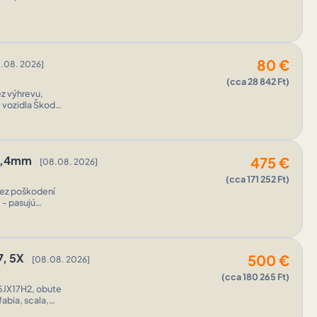
80
€
.08. 2026]
(cca 28 842 Ft)
z výhrevu,
 vozidla Škoda.
-6,4mm
475
€
[08.08. 2026]
(cca 171 252 Ft)
bez poškodení
7, 5X
500
€
[08.08. 2026]
(cca 180 265 Ft)