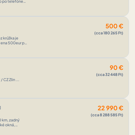
o po telefóne
500
€
(cca 180 265 Ft)
z krúžka je
 cena 500eur po
90
€
(cca 32 448 Ft)
bny odber Puchov / CZ Zlin ...
22 990
€
]
(cca 8 288 585 Ft)
cké okná,