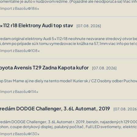
omentálne je auto v núdzovom režime. (Pojazdné ale neodporúča sa) Viac inf
alebo na osobnej obhliadke. PS: špekulantos skrolujeme ďalej ...
Import z Bazošu
186x
n
visibility
x112 r18 Elektrony Audi top stav
[07.08. 2026]
redam original elektrony Audi 5x112 r18 neohnute nezvarane stredový otvor be
6,6mm po prípade sú k tomu vymedzovacie krúžka na 57,1mm viac info po tel
ohode viem poslať na dobierku po celej sr ...
Import z Bazošu
108x
n
visibility
oyota Avensis T29 Zadna Kapota kufor
[07.08. 2026]
Top Stav Mame aj ine diely na tento model! Kurier sk / CZ Oso
Import z Bazošu
114x
n
visibility
redám DODGE Challenger, 3.6L Automat, 2019
[07.08. 2026
dám DODGE Challenger, 3.6L Automat r. 2019, benzín, najazdených 129 000 km, zadný
ohon, coupe dotykový displej, palubný počítač, Full LED svetlomety, elektri
bezkľúčové štartovanie, garážované prevodovka 8st, automatická EU ho ...
Import z Bazošu
130x
n
visibility