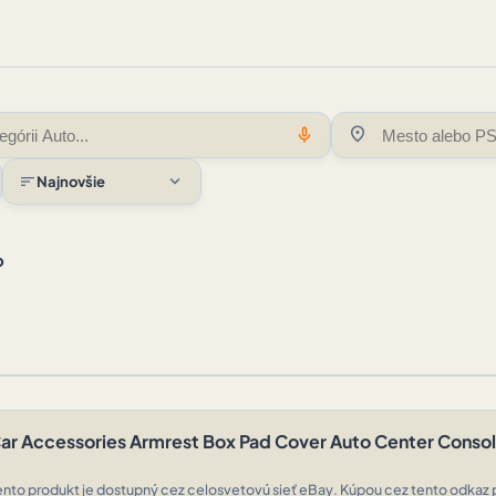
location_on
mic
expand_more
sort
Najnovšie
o
)
ar Accessories Armrest Box Pad Cover Auto Center Conso
ento produkt je dostupný cez celosvetovú sieť eBay. Kúpou cez tento odkaz 