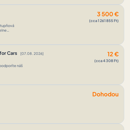
3 500
€
(cca 1 261 855 Ft)
á plat ...
for Cars
12
€
[07.08. 2026]
(cca 4 308 Ft)
podporíte náš
Dohodou