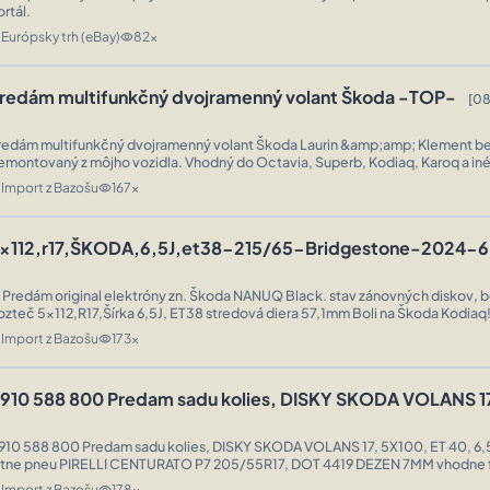
ortál.
Európsky trh (eBay)
82x
n
visibility
redám multifunkčný dvojramenný volant Škoda -TOP-
[08
redám multifunkčný dvojramenný volant Škoda Laurin &amp;amp; Klement be
emontovaný z môjho vozidla. Vhodný do Octavia, Superb, Kodiaq, Karoq a iné
.
Import z Bazošu
167x
n
visibility
x112,r17,ŠKODA,6,5J,et38-215/65-Bridgestone-2024
 Predám original elektróny zn. Škoda NANUQ Black. stav zánovných diskov, 
zteč 5x112,R17,Šírka 6,5J, ET38 stredová diera 57,1mm Boli na Škoda Kodiaq! - pasujú
amozrejme aj na iné autá 5x112, škoda, volkswagen, audi, seat a iné ...
Import z Bazošu
173x
n
visibility
910 588 800 Predam sadu kolies, DISKY SKODA VOLANS 1
0 Predam sadu kolies, DISKY SKODA VOLANS 17, 5X100, ET 40, 6,5JX17H2, obute
tne pneu PIRELLI CENTURATO P7 205/55R17, DOT 4419 DEZEN 7MM vhodne fabia, scala,
kamiq, ine 5x100 TOP STAV BEZ POSKODENI ...
Import z Bazošu
178x
n
visibility