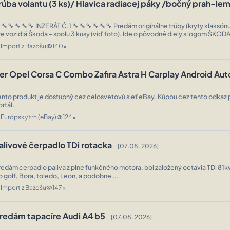
rúba volantu (3 ks)/ Hlavica radiacej páky /bočný prah-le
🔧🔧🔧🔧 INZERÁT Č.1 🔧🔧🔧🔧🔧🔧 Predám originálne trúby (kryty klaksónu) do volantu
re vozidlá Škoda – spolu 3 kusy (viď foto). Ide o pôvodné diely s logom ŠKOD
enováciu veterána alebo ako náhradné diely. 🔧 Stav: plast bez prasklín úchy ..
Import z Bazošu
140x
n
visibility
er Opel Corsa C Combo Zafira Astra H Carplay Android Au
ento produkt je dostupný cez celosvetovú sieť eBay. Kúpou cez tento odkaz 
ortál.
Európsky trh (eBay)
124x
n
visibility
alivové čerpadlo TDi rotacka
[07.08. 2026]
redám cerpadlo paliva z plne funkčného motora, bol založený octavia TDi 81k
o golf, Bora, toledo, Leon, a podobne ...
Import z Bazošu
147x
n
visibility
redám tapacíre Audi A4 b5
[07.08. 2026]