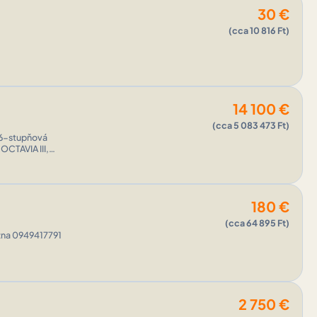
30
€
(cca 10 816 Ft)
14 100
€
(cca 5 083 473 Ft)
180
€
(cca 64 895 Ft)
žna 0949417791
2 750
€