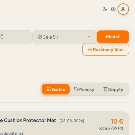
person
dark_mode
settings
explore
expand_more
Celé SK
Hľadať
tune
Rozšírený filter
apps
sell
shopping_cart
Všetko
Ponuky
Dopyty
le Cushion Protector Mat
10
€
[08.08. 2026]
(cca 3 739 Ft)
podporíte náš