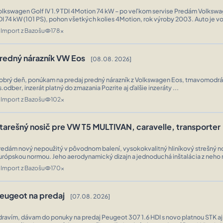
lkswagen Golf IV 1.9 TDI 4Motion 74 kW – po veľkom servise Predám Volkswagen Golf IV 1.9
DI 74 kW (101 PS), pohon všetkých kolies 4Motion, rok výroby 2003. Auto je 
echnickom stave, pravidelne servisované a v poslednom období pr ...
Import z Bazošu
178x
n
visibility
redný nárazník VW Eos
[08.08. 2026]
obrý deň, ponúkam na predaj predný nárazník z Volkswagen Eos, tmavomodrá 
os.odber, inzerát platný do zmazania Pozrite aj ďalšie inzeráty ...
Import z Bazošu
102x
n
visibility
tarešný nosič pre VW T5 MULTIVAN, caravelle, transporter
redám nový nepoužitý v pôvodnom balení, vysokokvalitný hliníkový strešný 
urópskou normou. Jeho aerodynamický dizajn a jednoduchá inštalácia z neho 
dokonalého spoločníka pre vaše vozidlo. Aerodynamický dizajn, jednoduch
Import z Bazošu
170x
n
visibility
eugeot na predaj
[07.08. 2026]
dravím, dávam do ponuky na predaj Peugeot 307 1.6 HDI s novo platnou STK a