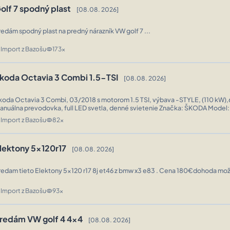
olf 7 spodný plast
[08.08. 2026]
redám spodný plast na predný nárazník VW golf 7 ...
Import z Bazošu
173x
n
visibility
koda Octavia 3 Combi 1.5-TSI
[08.08. 2026]
a Octavia 3 Combi, 03/2018 s motorom 1.5 TSI, výbava -STYLE, (110 kW),6-stupňová
nuálna prevodovka, full LED svetla, denné svietenie Značka: ŠKODA Model: OCTAVIA III,
Combi, Karoséria: Sedan ROK výr.: 26.3.2018 Palivo: Benzín Motor: ...
Import z Bazošu
82x
n
visibility
lektony 5x120r17
[08.08. 2026]
redam tieto Elektony 5x120 r17 8j et46 z bmw x3 e83 . Cena 180€dohoda mo
.
Import z Bazošu
93x
n
visibility
redám VW golf 4 4x4
[08.08. 2026]