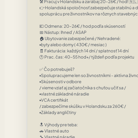
🛠️ Pracuj v Holandsku a zarábaj 20–26€ / hod! 🇳
👉 Holandská spoločnosť zabezpečuje stabilnú a 
spoluprácu pre živnostníkov na rôznych stavebnýc
💶 Odmena: 20–26€ / hod podľa skúseností

📅 Nástup: Ihneď / ASAP

🏠 Ubytovanie zabezpečené / Nehradené:

▪️byty alebo domy ( 430€ / mesiac )

🧾 Fakturácia: každých 14 dní / splatnosť 14 dní

🕒 Prac. čas: 40–55 hod+/ týždeň podľa projektu

✅ Čo potrebuješ?

▪️Spolupracujeme len so živnostníkmi - aktívna živno
▪️Skúsenosti v odbore

/ vieme vziať aj začiatočníka s chuťou učiť sa /

▪️vlastné základné náradie

▪️VCA certifikát

/ zabezpečíme skúšku v Holandsku za 260€ /

▪️Základy angličtiny

🔝 Výhody pre teba:

🚗 Vlastné auto

🔧 Vlastné náradie
