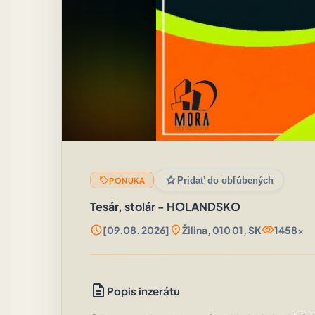
star
sell
Pridať do obľúbených
PONUKA
Tesár, stolár - HOLANDSKO
schedule
location_on
visibility
[09.08. 2026]
Žilina, 010 01, SK
1458x
description
Popis inzerátu