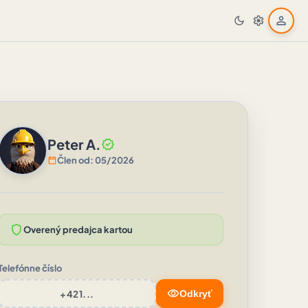
person
dark_mode
settings
Peter A.
verified
calendar_today
Člen od: 05/2026
shield
Overený predajca kartou
Telefónne číslo
visibility
+421...
Odkryť