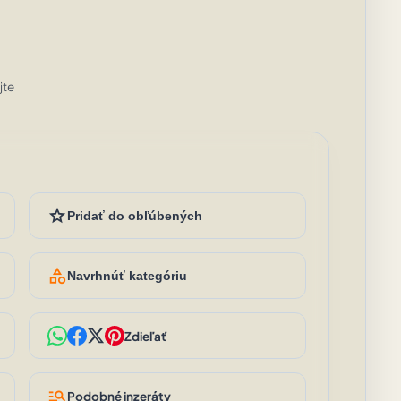
jte
star
Pridať do obľúbených
category
Navrhnúť kategóriu
Zdieľať
manage_search
Podobné inzeráty