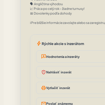
🗣️ Angličtina výhodou

📈 Práca po celý rok – žiadne turnusy!

📅 Dovolenky podľa dohody

ℹ️ Pre bližšie informácie zavolajte alebo sa zaregistru
bolt
Rýchle akcie s inzerátom
reviews
Hodnotenia a inzeráty
gpp_maybe
Nahlásiť inzerát
print
Vytlačiť inzerát
mail_outline
Poslať známemu