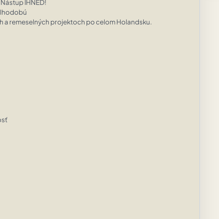
 Nástup IHNEĎ!

dlhodobú

h a remeselných projektoch po celom Holandsku.

sť
