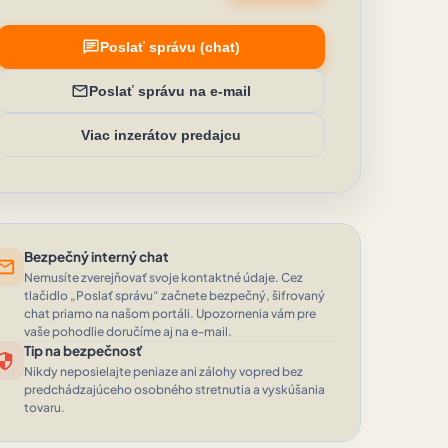
chat
Poslať správu (chat)
mail
Poslať správu na e-mail
Viac inzerátov predajcu
Bezpečný interný chat
ail
Nemusíte zverejňovať svoje kontaktné údaje. Cez
tlačidlo „Poslať správu“ začnete bezpečný, šifrovaný
chat priamo na našom portáli. Upozornenia vám pre
vaše pohodlie doručíme aj na e-mail.
Tip na bezpečnosť
curity
Nikdy neposielajte peniaze ani zálohy vopred bez
predchádzajúceho osobného stretnutia a vyskúšania
tovaru.