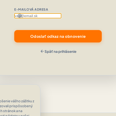
E-MAILOVÁ ADRESA
alternate_email
Odoslať odkaz na obnovenie
arrow_back
Späť na prihlásenie
šenie vášho zážitku z
azovali prispôsobený
h stránok a na
ti nájdete v našej