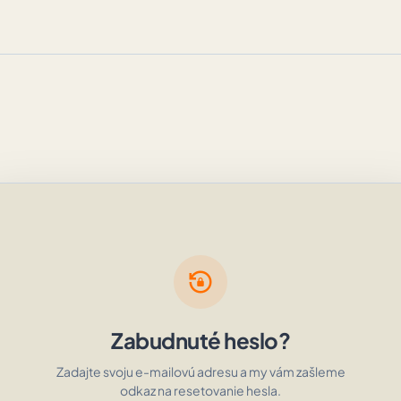
lock_reset
Zabudnuté heslo?
Zadajte svoju e-mailovú adresu a my vám zašleme
odkaz na resetovanie hesla.