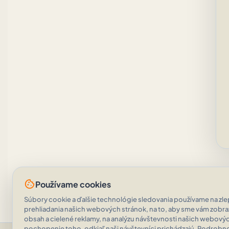
cookie
Používame cookies
Súbory cookie a ďalšie technológie sledovania používame na zlep
prehliadania našich webových stránok, na to, aby sme vám zobr
obsah a cielené reklamy, na analýzu návštevnosti našich webovýc
pochopenie toho, odkiaľ naši návštevníci prichádzajú. Podrobnos