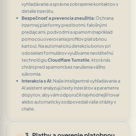
vyhľadávanie a správne zobrazenie kontaktov v
detaile inzerátu.
Bezpečnosť a prevencia zneužitia:
Ochrana
inzertnej platformy pred botmi, falošnými
predajcami, podvodmi a spamom (napríklad
pomocou overovania profilov platobnou
kartou). Na automatickú detekciu botov pri
odosielaní formulárov využívame neviditeľnú
technológiu
Cloudflare Turnstile
, ktorá nás
chráni pred spamom bez narušenia vášho
súkromia.
Interakcia s AI:
Naše inteligentné vyhľadávanie a
AI asistent analyzujú texty inzerátov a parametre
dopytov, aby vám odporučili najvhodnejší tovar
alebo automaticky zodpovedali vaše otázky v
chate.
3. Platby a overenie platobnou