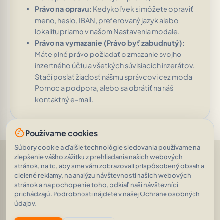
Právo na opravu:
Kedykoľvek si môžete opraviť
meno, heslo, IBAN, preferovaný jazyk alebo
lokalitu priamo v našom Nastavenia modale.
Právo na vymazanie (Právo byť zabudnutý):
Máte plné právo požiadať o zmazanie svojho
inzertného účtu a všetkých súvisiacich inzerátov.
Stačí poslať žiadosť nášmu správcovi cez modal
Pomoc a podpora, alebo sa obrátiť na náš
kontaktný e-mail.
cookie
Používame cookies
Súbory cookie a ďalšie technológie sledovania používame na
Pomoc a podpora
•
Otázky
•
Hodnotenia
•
Opýtajte sa AI
•
zlepšenie vášho zážitku z prehliadania našich webových
Podmienky používania
•
Ochrana osobných údajov
•
stránok, na to, aby sme vám zobrazovali prispôsobený obsah a
RSS Feed
cielené reklamy, na analýzu návštevnosti našich webových
© 2026
|
„Kocky sú hodené.“ Alea iacta est.
AVEINO
history_edu
stránok a na pochopenie toho, odkiaľ naši návštevníci
(Gaius Julius Caesar)
|
1.8.2
prichádzajú. Podrobnosti nájdete v našej Ochrane osobných
21 148 inzerátov
•
2 085 940 zobrazení
údajov.
eco