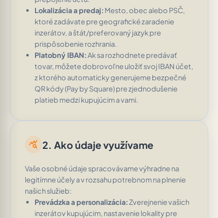
Lokalizácia a predaj:
Mesto, obec alebo PSČ,
ktoré zadávate pre geografické zaradenie
inzerátov, a štát/preferovaný jazyk pre
prispôsobenie rozhrania.
Platobný IBAN:
Ak sa rozhodnete predávať
tovar, môžete dobrovoľne uložiť svoj IBAN účet,
z ktorého automaticky generujeme bezpečné
QR kódy (Pay by Square) pre zjednodušenie
platieb medzi kupujúcim a vami.
2. Ako údaje využívame
query_stats
Vaše osobné údaje spracovávame výhradne na
legitímne účely a v rozsahu potrebnom na plnenie
našich služieb:
Prevádzka a personalizácia:
Zverejnenie vašich
inzerátov kupujúcim, nastavenie lokality pre