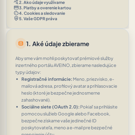
query_stats
2. Ako údaje využívame
credit_card
3. Platby a overenie kartou
cookie
4. Cookies a sledovanie
policy
5. Vaše GDPR práva
1. Aké údaje zbierame
database
Aby sme vám mohli poskytovať prémiové služby
inzertného portálu AVEINO, zbierame nasledujúce
typy údajov:
Registračné informácie:
Meno, priezvisko, e-
mailová adresa, profilový avatar a prihlasovacie
heslo (ktoré je bezpečne jednosmerne
zahashované).
Sociálne siete (OAuth 2.0):
Pokiaľ sa prihlásite
pomocou služieb Google alebo Facebook,
bezpečne získame vaše jedinečné ID
poskytovateľa, meno a e-mail pre bezpečné
prepojenie účtu.