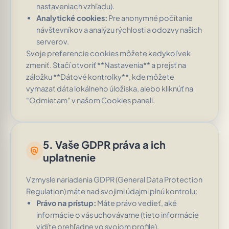
nastaveniach vzhľadu).
Analytické cookies:
Pre anonymné počítanie
návštevníkov a analýzu rýchlosti a odozvy našich
serverov.
Svoje preferencie cookies môžete kedykoľvek
zmeniť. Stačí otvoriť **Nastavenia** a prejsť na
záložku **Dátové kontrolky**, kde môžete
vymazať dáta lokálneho úložiska, alebo kliknúť na
"Odmietam" v našom Cookies paneli.
5. Vaše GDPR práva a ich
policy
uplatnenie
V zmysle nariadenia GDPR (General Data Protection
Regulation) máte nad svojimi údajmi plnú kontrolu:
Právo na prístup:
Máte právo vedieť, aké
informácie o vás uchovávame (tieto informácie
vidíte prehľadne vo svojom profile).