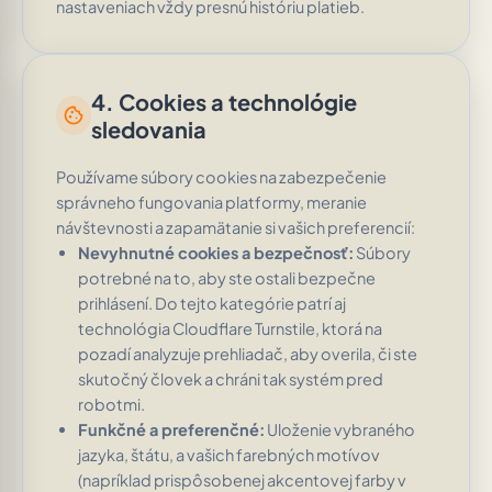
nastaveniach vždy presnú históriu platieb.
4. Cookies a technológie
cookie
sledovania
Používame súbory cookies na zabezpečenie
správneho fungovania platformy, meranie
návštevnosti a zapamätanie si vašich preferencií:
Nevyhnutné cookies a bezpečnosť:
Súbory
potrebné na to, aby ste ostali bezpečne
prihlásení. Do tejto kategórie patrí aj
technológia Cloudflare Turnstile, ktorá na
pozadí analyzuje prehliadač, aby overila, či ste
skutočný človek a chráni tak systém pred
robotmi.
Funkčné a preferenčné:
Uloženie vybraného
jazyka, štátu, a vašich farebných motívov
(napríklad prispôsobenej akcentovej farby v