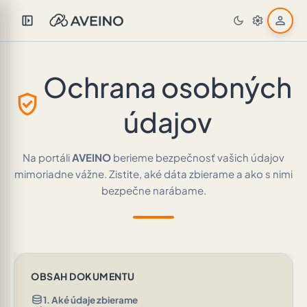
left_panel_open
person
dark_mode
settings
Ochrana osobných
verified_user
údajov
Na portáli
AVEINO
berieme bezpečnosť vašich údajov
mimoriadne vážne. Zistite, aké dáta zbierame a ako s nimi
bezpečne narábame.
OBSAH DOKUMENTU
database
1. Aké údaje zbierame