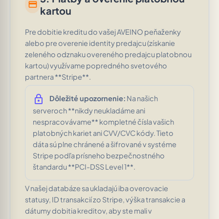
credit_card
kartou
Pre dobitie kreditu do vašej AVEINO peňaženky
alebo pre overenie identity predajcu (získanie
zeleného odznaku overeného predajcu platobnou
kartou) využívame popredného svetového
partnera **Stripe**.
lock
Dôležité upozornenie:
Na našich
serveroch **nikdy neukladáme ani
nespracovávame** kompletné čísla vašich
platobných kariet ani CVV/CVC kódy. Tieto
dáta sú plne chránené a šifrované v systéme
Stripe podľa prísneho bezpečnostného
štandardu **PCI-DSS Level 1**.
V našej databáze sa ukladajú iba overovacie
statusy, ID transakcií zo Stripe, výška transakcie a
dátumy dobitia kreditov, aby ste mali v