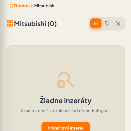
home
chevron_right
Domov
Mitsubishi
grid_view
Mitsubishi (0)
apps
sell
shopping_cart
search_off
Žiadne inzeráty
Skúste zmeniť filtre alebo hľadať v inej kategórii.
Pridať prvý inzerát