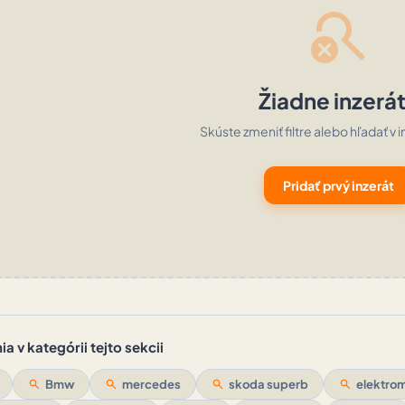
search_off
Žiadne inzerá
Skúste zmeniť filtre alebo hľadať v i
Pridať prvý inzerát
a v kategórii tejto sekcii
search
Bmw
search
mercedes
search
skoda superb
search
elektrom