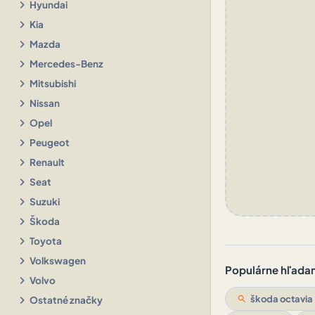
chevron_right
Hyundai
chevron_right
Kia
chevron_right
Mazda
chevron_right
Mercedes-Benz
chevron_right
Mitsubishi
chevron_right
Nissan
chevron_right
Opel
chevron_right
Peugeot
chevron_right
Renault
chevron_right
Seat
chevron_right
Suzuki
chevron_right
Škoda
chevron_right
Toyota
chevron_right
Volkswagen
Populárne hľadani
chevron_right
Volvo
chevron_right
search
škoda octavia
Ostatné značky