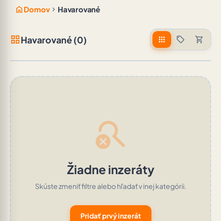
home
chevron_right
Domov
Havarované
grid_view
Havarované (0)
apps
sell
shopping_cart
search_off
Žiadne inzeráty
Skúste zmeniť filtre alebo hľadať v inej kategórii.
Pridať prvý inzerát