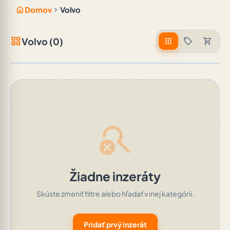
home
chevron_right
Domov
Volvo
grid_view
Volvo (0)
apps
sell
shopping_cart
search_off
Žiadne inzeráty
Skúste zmeniť filtre alebo hľadať v inej kategórii.
Pridať prvý inzerát