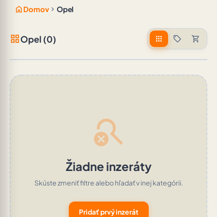
home
chevron_right
Domov
Opel
grid_view
Opel (0)
apps
sell
shopping_cart
search_off
Žiadne inzeráty
Skúste zmeniť filtre alebo hľadať v inej kategórii.
Pridať prvý inzerát