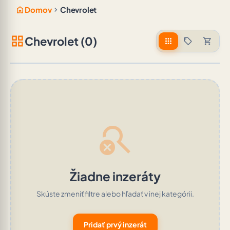
home
chevron_right
Domov
Chevrolet
grid_view
Chevrolet (0)
apps
sell
shopping_cart
search_off
Žiadne inzeráty
Skúste zmeniť filtre alebo hľadať v inej kategórii.
Pridať prvý inzerát