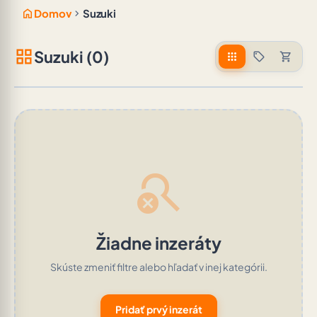
home
chevron_right
Domov
Suzuki
grid_view
Suzuki (0)
apps
sell
shopping_cart
search_off
Žiadne inzeráty
Skúste zmeniť filtre alebo hľadať v inej kategórii.
Pridať prvý inzerát