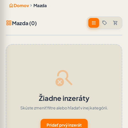
home
chevron_right
Domov
Mazda
grid_view
Mazda (0)
apps
sell
shopping_cart
search_off
Žiadne inzeráty
Skúste zmeniť filtre alebo hľadať v inej kategórii.
Pridať prvý inzerát