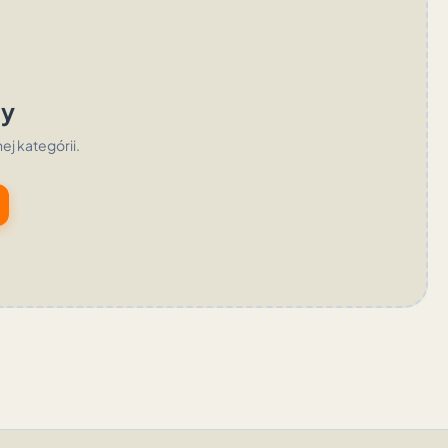
ty
nej kategórii.