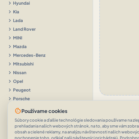
chevron_right
Hyundai
chevron_right
Kia
chevron_right
Lada
chevron_right
Land Rover
chevron_right
MINI
chevron_right
Mazda
chevron_right
Mercedes-Benz
chevron_right
Mitsubishi
chevron_right
Nissan
chevron_right
Opel
chevron_right
Peugeot
chevron_right
Porsche
chevron_right
Renault
cookie
Používame cookies
chevron_right
Seat
Súbory cookie a ďalšie technológie sledovania používame na zlep
chevron_right
Subaru
prehliadania našich webových stránok, na to, aby sme vám zobr
obsah a cielené reklamy, na analýzu návštevnosti našich webovýc
chevron_right
Suzuki
pochopenie toho, odkiaľ naši návštevníci prichádzajú. Podrobnos