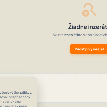
search_off
Žiadne inzerá
Skúste zmeniť filtre alebo hľadať v i
Pridať prvý inzerát
šenie vášho zážitku z
azovali prispôsobený
h stránok a na
ti nájdete v našej