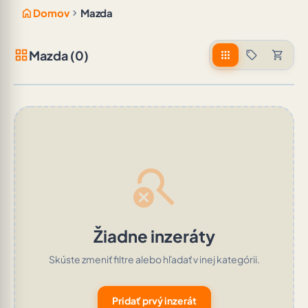
home
chevron_right
Domov
Mazda
grid_view
Mazda (0)
apps
sell
shopping_cart
search_off
Žiadne inzeráty
Skúste zmeniť filtre alebo hľadať v inej kategórii.
Pridať prvý inzerát