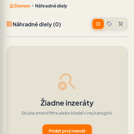
home
chevron_right
Domov
Náhradné diely
grid_view
Náhradné diely (0)
apps
sell
shopping_cart
search_off
Žiadne inzeráty
Skúste zmeniť filtre alebo hľadať v inej kategórii.
Pridať prvý inzerát