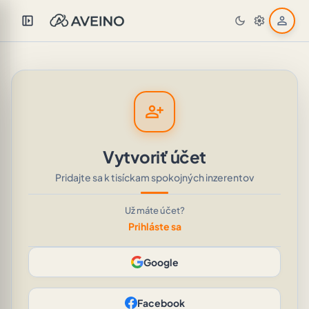
left_panel_open
person
dark_mode
settings
person_add
Vytvoriť účet
Pridajte sa k tisíckam spokojných inzerentov
Už máte účet?
Prihláste sa
Google
Facebook