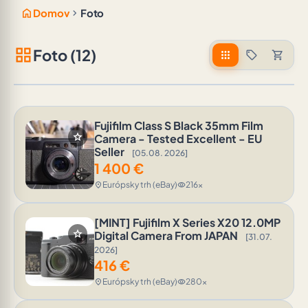
home
chevron_right
Domov
Foto
grid_view
Foto (12)
apps
sell
shopping_cart
Fujifilm Class S Black 35mm Film
star
Camera - Tested Excellent - EU
Seller
[05.08. 2026]
1 400
€
Európsky trh (eBay)
216x
location_on
visibility
[MINT] Fujifilm X Series X20 12.0MP
star
Digital Camera From JAPAN
[31.07.
2026]
416
€
Európsky trh (eBay)
280x
location_on
visibility