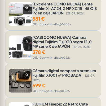
[Excelente COMO NUEVA] Lente
star
Fujifilm X-A7 24,2 MP XC 15-45 OIS
PZ en caja JAPÓN
[29.07. 2026]
581
€
Európsky trh (eBay)
288x
location_on
visibility
[CASI COMO NUEVA] Cámara
star
digital Fujifilm Fuji X10 negra 12,0
MP serie X de JAPÓN
[27.07. 2026]
378
€
Európsky trh (eBay)
322x
location_on
visibility
Cámara digital compacta premium
star
Fujifilm X100T ✅ PROBADA,
[23.07.
2026]
599
€
Európsky trh (eBay)
322x
location_on
visibility
FUJIFILM Finepix Z2 Retro Cute