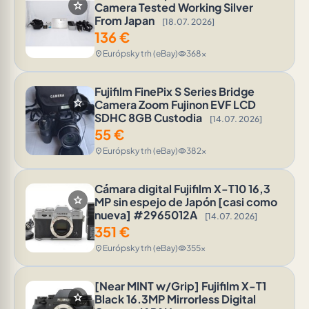
star
Camera Tested Working Silver
From Japan
[18.07. 2026]
136
€
Európsky trh (eBay)
368x
location_on
visibility
Fujifilm FinePix S Series Bridge
star
Camera Zoom Fujinon EVF LCD
SDHC 8GB Custodia
[14.07. 2026]
55
€
Európsky trh (eBay)
382x
location_on
visibility
Cámara digital Fujifilm X-T10 16,3
star
MP sin espejo de Japón [casi como
nueva] #2965012A
[14.07. 2026]
351
€
Európsky trh (eBay)
355x
location_on
visibility
[Near MINT w/Grip] Fujifilm X-T1
star
Black 16.3MP Mirrorless Digital