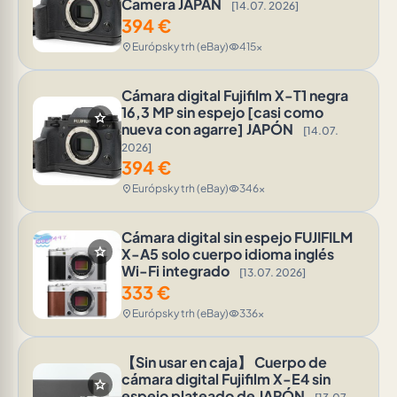
Camera JAPAN
[14.07. 2026]
394
€
Európsky trh (eBay)
415x
location_on
visibility
Cámara digital Fujifilm X-T1 negra
16,3 MP sin espejo [casi como
star
nueva con agarre] JAPÓN
[14.07.
2026]
394
€
Európsky trh (eBay)
346x
location_on
visibility
Cámara digital sin espejo FUJIFILM
star
X-A5 solo cuerpo idioma inglés
Wi-Fi integrado
[13.07. 2026]
333
€
Európsky trh (eBay)
336x
location_on
visibility
【Sin usar en caja】 Cuerpo de
cámara digital Fujifilm X-E4 sin
star
espejo plateado de JAPÓN