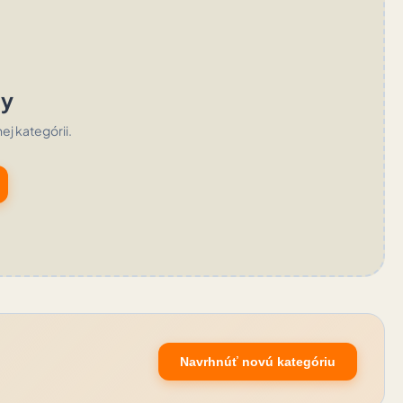
ty
nej kategórii.
Navrhnúť novú kategóriu