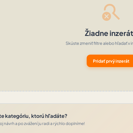
search_off
Žiadne inzerá
Skúste zmeniť filtre alebo hľadať v i
Pridať prvý inzerát
te kategóriu, ktorú hľadáte?
j návrh a po zvážení ju radi a rýchlo doplníme!