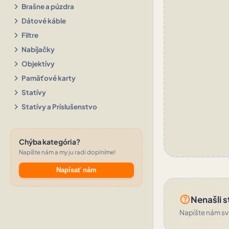
chevron_right
Brašne a púzdra
chevron_right
Dátové káble
chevron_right
Filtre
chevron_right
Nabíjačky
chevron_right
Objektívy
chevron_right
Pamäťové karty
chevron_right
Statívy
chevron_right
Statívy a Príslušenstvo
Chýba kategória?
Napíšte nám a my ju radi doplníme!
Napísať nám
help_outline
Nenašli s
Napíšte nám svo