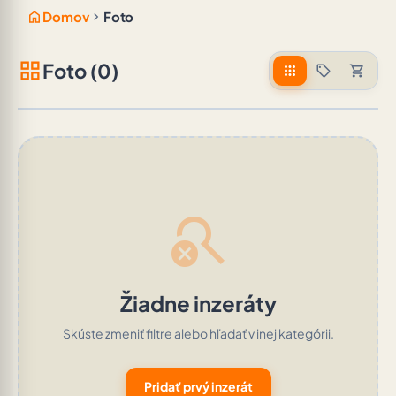
home
chevron_right
Domov
Foto
grid_view
Foto (0)
apps
sell
shopping_cart
search_off
Žiadne inzeráty
Skúste zmeniť filtre alebo hľadať v inej kategórii.
Pridať prvý inzerát